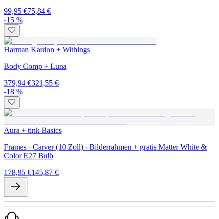
99,95 €
75,84 €
-15 %
Harman Kardon + Withings
Body Comp + Luna
379,94 €
321,55 €
-18 %
Aura + tink Basics
Frames - Carver (10 Zoll) - Bilderrahmen + gratis Matter White &
Color E27 Bulb
178,95 €
145,87 €