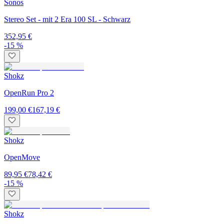
Sonos
Stereo Set - mit 2 Era 100 SL - Schwarz
352,95 €
-15 %
Shokz
OpenRun Pro 2
199,00 €
167,19 €
Shokz
OpenMove
89,95 €
78,42 €
-15 %
Shokz