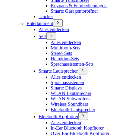
Smarte Türschlösser
Keypads & Fernbedienungen
Smarte Garagentoröffner
Tracker
Entertainment
Alles entdecken
Sets
Alles entdecken
Multiroom-Sets
Stereo-Sets
Heimkino-Sets
Sprachassistenten-Sets
Smarte Lautsprecher
Alles entdecken
Sprachassistenten
Smarte Displays
WLAN Lautsprecher
WLAN Subwoofers
Wireless Soundbars
Bluetooth Lautsprecher
Bluetooth Kopfhörer
Alles entdecken
In-Ear Bluetooth Kopfhörer
Over-Ear Bluetooth Kopfhörer