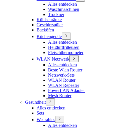
Alles entdecken
Waschmaschinen
Trockner
Kühlschränke
Geschirrspüler
Backöfen
Küchengeräte
Alles entdecken
Heißluftfritteusen
Fleischthermometer
WLAN Netzwerk
Alles entdecken
Beste Wlan Router
Netzwerk-Sets
WLAN Router
WLAN Repeater
PowerLAN Adapter
Mesh Router
Gesundheit
Alles entdecken
Sets
Wearables
Alles entdecken