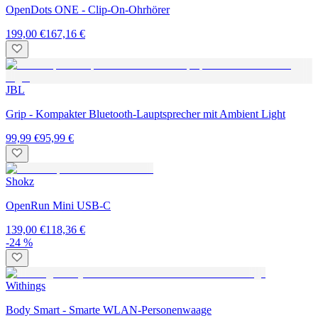
OpenDots ONE - Clip-On-Ohrhörer
199,00 €
167,16 €
JBL
Grip - Kompakter Bluetooth-Lauptsprecher mit Ambient Light
99,99 €
95,99 €
Shokz
OpenRun Mini USB-C
139,00 €
118,36 €
-24 %
Withings
Body Smart - Smarte WLAN-Personenwaage