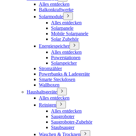
Alles entdecken
Balkonkraftwerke
Solarmodule
Alles entdecken
Solarpanele
Mobile Solarpanele
Solar Zubehör
Energiespeicher
Alles entdecken
Powerstationen
Solarspeicher
Stromzähler
Powerbanks & Ladegeräte
Smarte Steckdosen
Wallboxen
Haushaltsgeräte
Alles entdecken
Reinigen
Alles entdecken
Saugroboter
Saugroboter-Zubehör
Staubsauger
Waschen & Trocknen