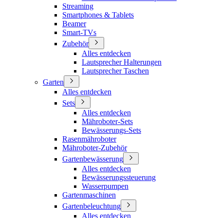
Streaming
Smartphones & Tablets
Beamer
Smart-TVs
Zubehör
Alles entdecken
Lautsprecher Halterungen
Lautsprecher Taschen
Garten
Alles entdecken
Sets
Alles entdecken
Mähroboter-Sets
Bewässerungs-Sets
Rasenmähroboter
Mähroboter-Zubehör
Gartenbewässerung
Alles entdecken
Bewässerungssteuerung
Wasserpumpen
Gartenmaschinen
Gartenbeleuchtung
Alles entdecken