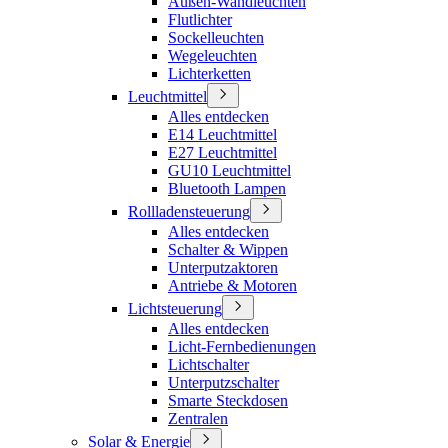
Außen-Wandleuchten
Flutlichter
Sockelleuchten
Wegeleuchten
Lichterketten
Leuchtmittel
Alles entdecken
E14 Leuchtmittel
E27 Leuchtmittel
GU10 Leuchtmittel
Bluetooth Lampen
Rollladensteuerung
Alles entdecken
Schalter & Wippen
Unterputzaktoren
Antriebe & Motoren
Lichtsteuerung
Alles entdecken
Licht-Fernbedienungen
Lichtschalter
Unterputzschalter
Smarte Steckdosen
Zentralen
Solar & Energie