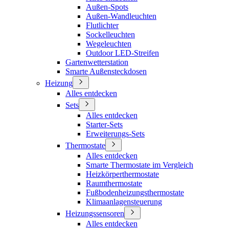
Außen-Spots
Außen-Wandleuchten
Flutlichter
Sockelleuchten
Wegeleuchten
Outdoor LED-Streifen
Gartenwetterstation
Smarte Außensteckdosen
Heizung
Alles entdecken
Sets
Alles entdecken
Starter-Sets
Erweiterungs-Sets
Thermostate
Alles entdecken
Smarte Thermostate im Vergleich
Heizkörperthermostate
Raumthermostate
Fußbodenheizungsthermostate
Klimaanlagensteuerung
Heizungssensoren
Alles entdecken