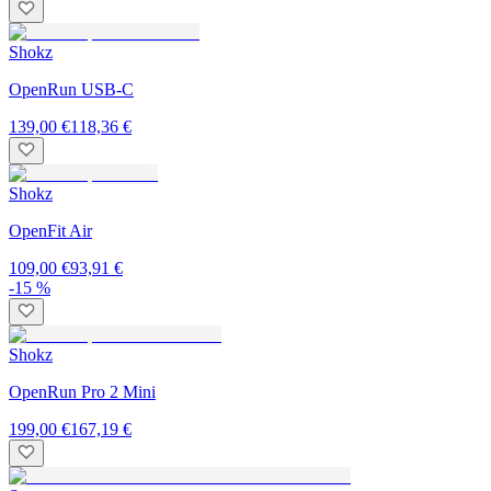
Shokz
OpenRun USB-C
139,00 €
118,36 €
Shokz
OpenFit Air
109,00 €
93,91 €
-15 %
Shokz
OpenRun Pro 2 Mini
199,00 €
167,19 €