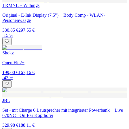
TRMNL + Withings
Original - E-Ink Display (7.5") + Body Comp - WLAN-
Personenwaage
330,85 €
297,55 €
-15 %
Shokz
Open Fit 2+
199,00 €
167,16 €
-42 %
JBL
Set - mit Charge 6 Lautsprecher mit integrierter Powerbank + Live
670NC - On-Ear Kopfhörer
329,98 €
188,11 €