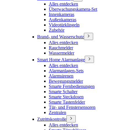
Alles entdecken
Überwachungskamera-Set
Innenkameras
Außenkameras
Videotürklingeln
Zubehör
Brand- und Wasserschutz
Alles entdecken
Rauchmelder
Wassermelder
Smart Home Alarmanlage
Alles entdecken
Alarmanlagen-Sets
Alarmsirenen
Bewegungsmelder
Smarte Fernbedienungen
Smarte Schalter
Smarte Steckdosen
Smarte Tastenfelder
Tür- und Fenstersensoren
Zentralen
Zutrittskontrolle
Alles entdecken