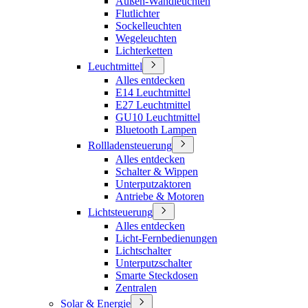
Außen-Wandleuchten
Flutlichter
Sockelleuchten
Wegeleuchten
Lichterketten
Leuchtmittel
Alles entdecken
E14 Leuchtmittel
E27 Leuchtmittel
GU10 Leuchtmittel
Bluetooth Lampen
Rollladensteuerung
Alles entdecken
Schalter & Wippen
Unterputzaktoren
Antriebe & Motoren
Lichtsteuerung
Alles entdecken
Licht-Fernbedienungen
Lichtschalter
Unterputzschalter
Smarte Steckdosen
Zentralen
Solar & Energie