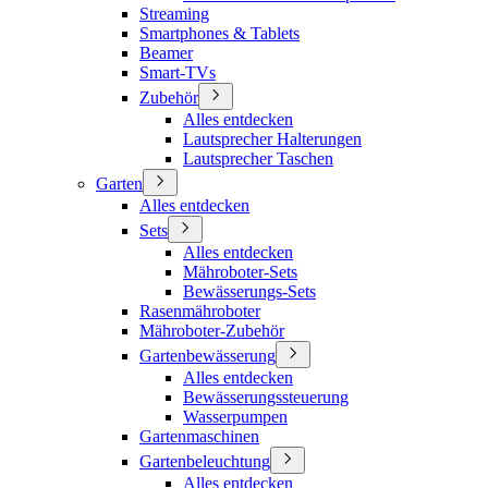
Streaming
Smartphones & Tablets
Beamer
Smart-TVs
Zubehör
Alles entdecken
Lautsprecher Halterungen
Lautsprecher Taschen
Garten
Alles entdecken
Sets
Alles entdecken
Mähroboter-Sets
Bewässerungs-Sets
Rasenmähroboter
Mähroboter-Zubehör
Gartenbewässerung
Alles entdecken
Bewässerungssteuerung
Wasserpumpen
Gartenmaschinen
Gartenbeleuchtung
Alles entdecken