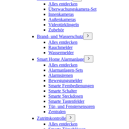
Alles entdecken
Überwachungskamera-Set
Innenkameras
Außenkameras
Videotürklingeln
Zubehör
Brand- und Wasserschutz
Alles entdecken
Rauchmelder
Wassermelder
Smart Home Alarmanlage
Alles entdecken
Alarmanlagen-Sets
Alarmsirenen
Bewegungsmelder
Smarte Fernbedienungen
Smarte Schalter
Smarte Steckdosen
Smarte Tastenfelder
Tür- und Fenstersensoren
Zentralen
Zutrittskontrolle
Alles entdecken