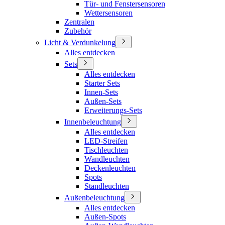
Tür- und Fenstersensoren
Wettersensoren
Zentralen
Zubehör
Licht & Verdunkelung
Alles entdecken
Sets
Alles entdecken
Starter Sets
Innen-Sets
Außen-Sets
Erweiterungs-Sets
Innenbeleuchtung
Alles entdecken
LED-Streifen
Tischleuchten
Wandleuchten
Deckenleuchten
Spots
Standleuchten
Außenbeleuchtung
Alles entdecken
Außen-Spots