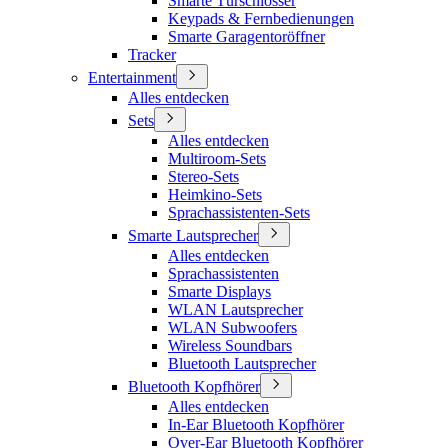
Smarte Türschlösser
Keypads & Fernbedienungen
Smarte Garagentoröffner
Tracker
Entertainment
Alles entdecken
Sets
Alles entdecken
Multiroom-Sets
Stereo-Sets
Heimkino-Sets
Sprachassistenten-Sets
Smarte Lautsprecher
Alles entdecken
Sprachassistenten
Smarte Displays
WLAN Lautsprecher
WLAN Subwoofers
Wireless Soundbars
Bluetooth Lautsprecher
Bluetooth Kopfhörer
Alles entdecken
In-Ear Bluetooth Kopfhörer
Over-Ear Bluetooth Kopfhörer