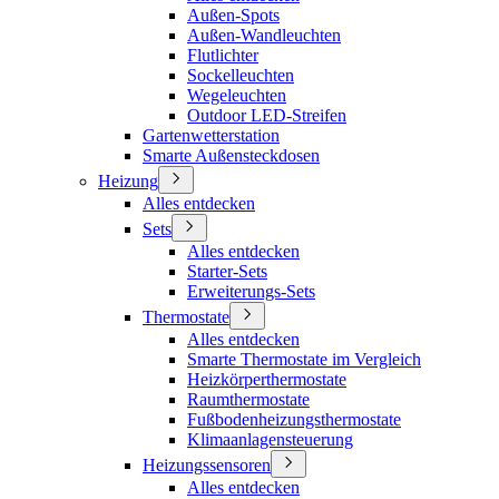
Außen-Spots
Außen-Wandleuchten
Flutlichter
Sockelleuchten
Wegeleuchten
Outdoor LED-Streifen
Gartenwetterstation
Smarte Außensteckdosen
Heizung
Alles entdecken
Sets
Alles entdecken
Starter-Sets
Erweiterungs-Sets
Thermostate
Alles entdecken
Smarte Thermostate im Vergleich
Heizkörperthermostate
Raumthermostate
Fußbodenheizungsthermostate
Klimaanlagensteuerung
Heizungssensoren
Alles entdecken