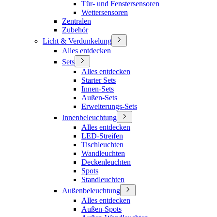
Tür- und Fenstersensoren
Wettersensoren
Zentralen
Zubehör
Licht & Verdunkelung
Alles entdecken
Sets
Alles entdecken
Starter Sets
Innen-Sets
Außen-Sets
Erweiterungs-Sets
Innenbeleuchtung
Alles entdecken
LED-Streifen
Tischleuchten
Wandleuchten
Deckenleuchten
Spots
Standleuchten
Außenbeleuchtung
Alles entdecken
Außen-Spots