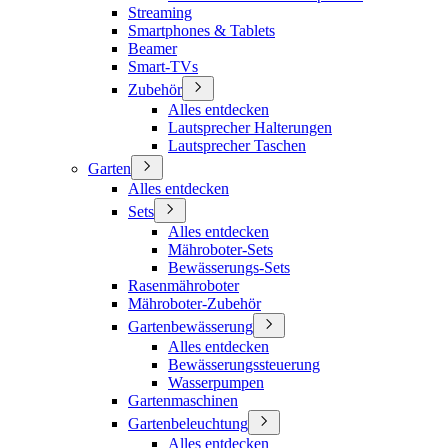
Streaming
Smartphones & Tablets
Beamer
Smart-TVs
Zubehör
Alles entdecken
Lautsprecher Halterungen
Lautsprecher Taschen
Garten
Alles entdecken
Sets
Alles entdecken
Mähroboter-Sets
Bewässerungs-Sets
Rasenmähroboter
Mähroboter-Zubehör
Gartenbewässerung
Alles entdecken
Bewässerungssteuerung
Wasserpumpen
Gartenmaschinen
Gartenbeleuchtung
Alles entdecken