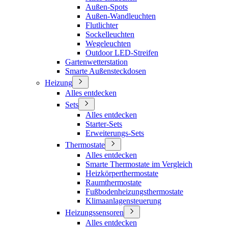
Außen-Spots
Außen-Wandleuchten
Flutlichter
Sockelleuchten
Wegeleuchten
Outdoor LED-Streifen
Gartenwetterstation
Smarte Außensteckdosen
Heizung
Alles entdecken
Sets
Alles entdecken
Starter-Sets
Erweiterungs-Sets
Thermostate
Alles entdecken
Smarte Thermostate im Vergleich
Heizkörperthermostate
Raumthermostate
Fußbodenheizungsthermostate
Klimaanlagensteuerung
Heizungssensoren
Alles entdecken