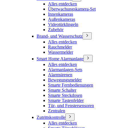
Alles entdecken
Überwachungskamera-Set
Innenkameras
Außenkameras
Videotürklingeln
Zubehör
Brand- und Wasserschutz
Alles entdecken
Rauchmelder
Wassermelder
Smart Home Alarmanlage
Alles entdecken
Alarmanlagen-Sets
Alarmsirenen
Bewegungsmelder
Smarte Fernbedienungen
Smarte Schalter
Smarte Steckdosen
Smarte Tastenfelder
Tür- und Fenstersensoren
Zentralen
Zutrittskontrolle
Alles entdecken