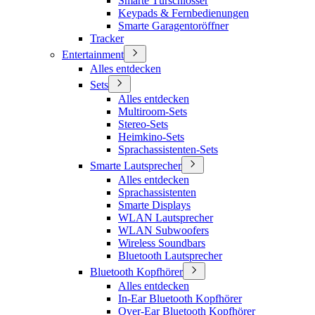
Smarte Türschlösser
Keypads & Fernbedienungen
Smarte Garagentoröffner
Tracker
Entertainment
Alles entdecken
Sets
Alles entdecken
Multiroom-Sets
Stereo-Sets
Heimkino-Sets
Sprachassistenten-Sets
Smarte Lautsprecher
Alles entdecken
Sprachassistenten
Smarte Displays
WLAN Lautsprecher
WLAN Subwoofers
Wireless Soundbars
Bluetooth Lautsprecher
Bluetooth Kopfhörer
Alles entdecken
In-Ear Bluetooth Kopfhörer
Over-Ear Bluetooth Kopfhörer