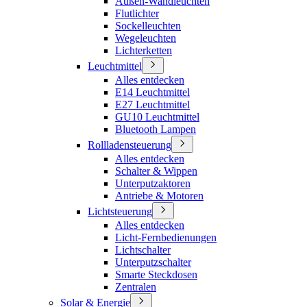
Außen-Wandleuchten
Flutlichter
Sockelleuchten
Wegeleuchten
Lichterketten
Leuchtmittel
Alles entdecken
E14 Leuchtmittel
E27 Leuchtmittel
GU10 Leuchtmittel
Bluetooth Lampen
Rollladensteuerung
Alles entdecken
Schalter & Wippen
Unterputzaktoren
Antriebe & Motoren
Lichtsteuerung
Alles entdecken
Licht-Fernbedienungen
Lichtschalter
Unterputzschalter
Smarte Steckdosen
Zentralen
Solar & Energie