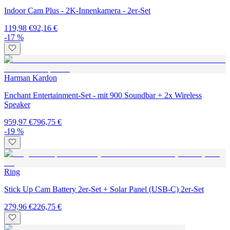
Indoor Cam Plus - 2K-Innenkamera - 2er-Set
119,98 €
92,16 €
-17 %
Harman Kardon
Enchant Entertainment-Set - mit 900 Soundbar + 2x Wireless
Speaker
959,97 €
796,75 €
-19 %
Ring
Stick Up Cam Battery 2er-Set + Solar Panel (USB-C) 2er-Set
279,96 €
226,75 €