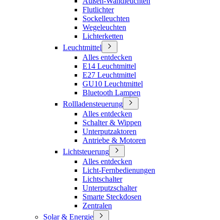
Außen-Wandleuchten
Flutlichter
Sockelleuchten
Wegeleuchten
Lichterketten
Leuchtmittel
Alles entdecken
E14 Leuchtmittel
E27 Leuchtmittel
GU10 Leuchtmittel
Bluetooth Lampen
Rollladensteuerung
Alles entdecken
Schalter & Wippen
Unterputzaktoren
Antriebe & Motoren
Lichtsteuerung
Alles entdecken
Licht-Fernbedienungen
Lichtschalter
Unterputzschalter
Smarte Steckdosen
Zentralen
Solar & Energie