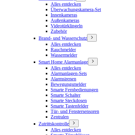
Alles entdecken
Überwachungskamera-Set
Innenkameras
Außenkameras
Videotürklingeln
Zubehör
Brand- und Wasserschutz
Alles entdecken
Rauchmelder
Wassermelder
Smart Home Alarmanlage
Alles entdecken
Alarmanlagen-Sets
Alarmsirenen
Bewegungsmelder
Smarte Fernbedienungen
Smarte Schalter
Smarte Steckdosen
Smarte Tastenfelder
Tür- und Fenstersensoren
Zentralen
Zutrittskontrolle
Alles entdecken