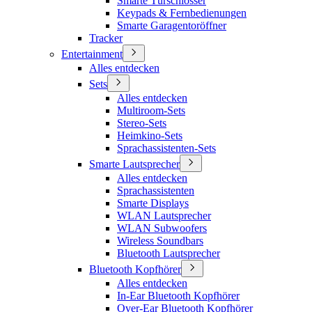
Smarte Türschlösser
Keypads & Fernbedienungen
Smarte Garagentoröffner
Tracker
Entertainment
Alles entdecken
Sets
Alles entdecken
Multiroom-Sets
Stereo-Sets
Heimkino-Sets
Sprachassistenten-Sets
Smarte Lautsprecher
Alles entdecken
Sprachassistenten
Smarte Displays
WLAN Lautsprecher
WLAN Subwoofers
Wireless Soundbars
Bluetooth Lautsprecher
Bluetooth Kopfhörer
Alles entdecken
In-Ear Bluetooth Kopfhörer
Over-Ear Bluetooth Kopfhörer