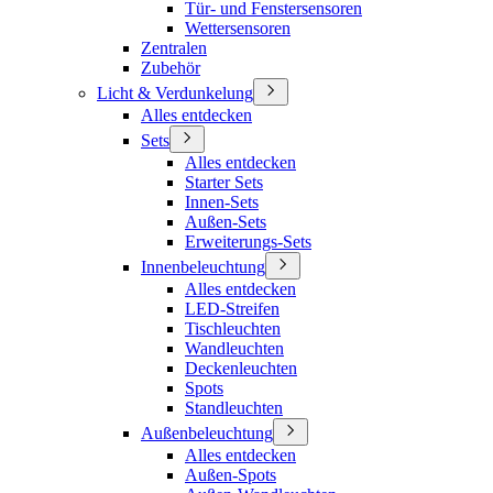
Tür- und Fenstersensoren
Wettersensoren
Zentralen
Zubehör
Licht & Verdunkelung
Alles entdecken
Sets
Alles entdecken
Starter Sets
Innen-Sets
Außen-Sets
Erweiterungs-Sets
Innenbeleuchtung
Alles entdecken
LED-Streifen
Tischleuchten
Wandleuchten
Deckenleuchten
Spots
Standleuchten
Außenbeleuchtung
Alles entdecken
Außen-Spots