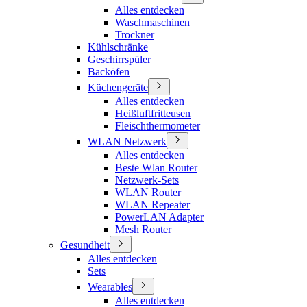
Alles entdecken
Waschmaschinen
Trockner
Kühlschränke
Geschirrspüler
Backöfen
Küchengeräte
Alles entdecken
Heißluftfritteusen
Fleischthermometer
WLAN Netzwerk
Alles entdecken
Beste Wlan Router
Netzwerk-Sets
WLAN Router
WLAN Repeater
PowerLAN Adapter
Mesh Router
Gesundheit
Alles entdecken
Sets
Wearables
Alles entdecken