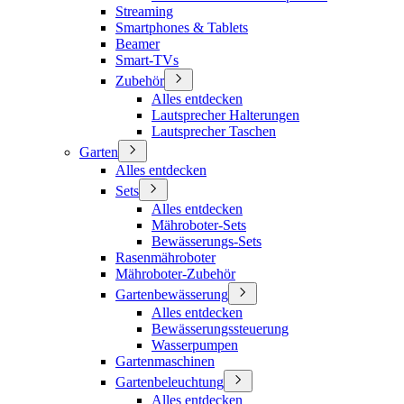
Streaming
Smartphones & Tablets
Beamer
Smart-TVs
Zubehör
Alles entdecken
Lautsprecher Halterungen
Lautsprecher Taschen
Garten
Alles entdecken
Sets
Alles entdecken
Mähroboter-Sets
Bewässerungs-Sets
Rasenmähroboter
Mähroboter-Zubehör
Gartenbewässerung
Alles entdecken
Bewässerungssteuerung
Wasserpumpen
Gartenmaschinen
Gartenbeleuchtung
Alles entdecken