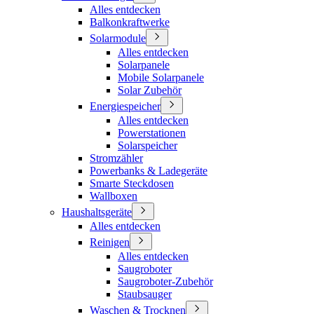
Alles entdecken
Balkonkraftwerke
Solarmodule
Alles entdecken
Solarpanele
Mobile Solarpanele
Solar Zubehör
Energiespeicher
Alles entdecken
Powerstationen
Solarspeicher
Stromzähler
Powerbanks & Ladegeräte
Smarte Steckdosen
Wallboxen
Haushaltsgeräte
Alles entdecken
Reinigen
Alles entdecken
Saugroboter
Saugroboter-Zubehör
Staubsauger
Waschen & Trocknen