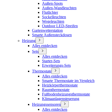
Außen-Spots
Außen-Wandleuchten
Flutlichter
Sockelleuchten
Wegeleuchten
Outdoor LED-Streifen
Gartenwetterstation
Smarte Außensteckdosen
Heizung
Alles entdecken
Sets
Alles entdecken
Starter-Sets
Erweiterungs-Sets
Thermostate
Alles entdecken
Smarte Thermostate im Vergleich
Heizkörperthermostate
Raumthermostate
Fußbodenheizungsthermostate
Klimaanlagensteuerung
Heizungssensoren
Alles entdecken