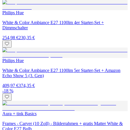
Philips Hue
White & Color Ambiance E27 1100lm 4er Starter-Set +
Dimmschalter
254,98 €
230,35 €
Philips Hue
White & Color Ambiance E27 1100lm 5er Starter-Set + Amazon
Echo Show 5 (3. Gen)
409,97 €
374,35 €
-18 %
Aura + tink Basics
Frames - Carver (10 Zoll) - Bilderrahmen + gratis Matter White &
Color E27 Bulb