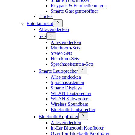
Smarte Türschlösser
Keypads & Fernbedienungen
Smarte Garagentoröffner
Tracker
Entertainment
Alles entdecken
Sets
Alles entdecken
Multiroom-Sets
Stereo-Sets
Heimkino-Sets
Sprachassistenten-Sets
Smarte Lautsprecher
Alles entdecken
Sprachassistenten
Smarte Displays
WLAN Lautsprecher
WLAN Subwoofers
Wireless Soundbars
Bluetooth Lautsprecher
Bluetooth Kopfhörer
Alles entdecken
In-Ear Bluetooth Kopfhörer
Over-Ear Bluetooth Kopfhörer