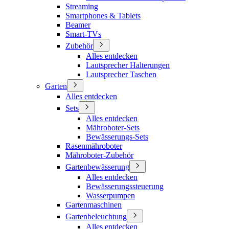
Streaming
Smartphones & Tablets
Beamer
Smart-TVs
Zubehör
Alles entdecken
Lautsprecher Halterungen
Lautsprecher Taschen
Garten
Alles entdecken
Sets
Alles entdecken
Mähroboter-Sets
Bewässerungs-Sets
Rasenmähroboter
Mähroboter-Zubehör
Gartenbewässerung
Alles entdecken
Bewässerungssteuerung
Wasserpumpen
Gartenmaschinen
Gartenbeleuchtung
Alles entdecken