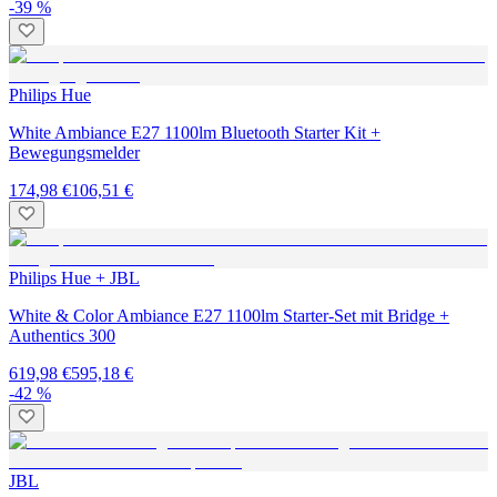
-39 %
Philips Hue
White Ambiance E27 1100lm Bluetooth Starter Kit +
Bewegungsmelder
174,98 €
106,51 €
Philips Hue + JBL
White & Color Ambiance E27 1100lm Starter-Set mit Bridge +
Authentics 300
619,98 €
595,18 €
-42 %
JBL