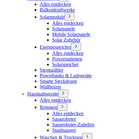
Alles entdecken
Balkonkraftwerke
Solarmodule
Alles entdecken
Solarpanele
Mobile Solarpanele
Solar Zubehör
Energiespeicher
Alles entdecken
Powerstationen
Solarspeicher
Stromzähler
Powerbanks & Ladegeräte
Smarte Steckdosen
Wallboxen
Haushaltsgeräte
Alles entdecken
Reinigen
Alles entdecken
Saugroboter
Saugroboter-Zubehör
Staubsauger
Waschen & Trocknen