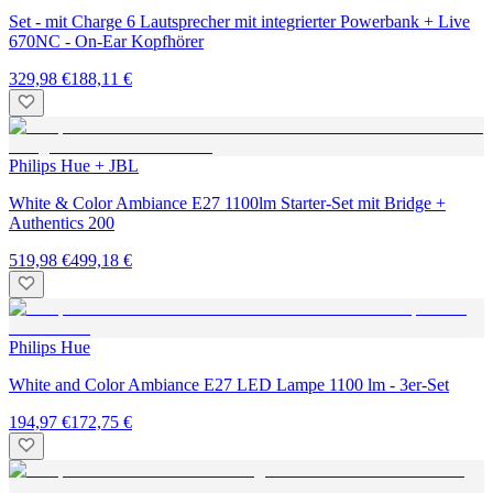
Set - mit Charge 6 Lautsprecher mit integrierter Powerbank + Live
670NC - On-Ear Kopfhörer
329,98 €
188,11 €
Philips Hue + JBL
White & Color Ambiance E27 1100lm Starter-Set mit Bridge +
Authentics 200
519,98 €
499,18 €
Philips Hue
White and Color Ambiance E27 LED Lampe 1100 lm - 3er-Set
194,97 €
172,75 €