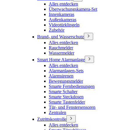
Alles entdecken
Überwachungskamera-Set
Innenkameras
Außenkameras
Videotürklingeln
Zubehör
Brand- und Wasserschutz
Alles entdecken
Rauchmelder
Wassermelder
Smart Home Alarmanlage
Alles entdecken
Alarmanlagen-Sets
Alarmsirenen
Bewegungsmelder
Smarte Fernbedienungen
Smarte Schalter
Smarte Steckdosen
Smarte Tastenfelder
Tür- und Fenstersensoren
Zentralen
Zutrittskontrolle
Alles entdecken