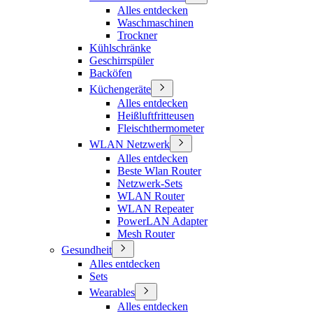
Alles entdecken
Waschmaschinen
Trockner
Kühlschränke
Geschirrspüler
Backöfen
Küchengeräte
Alles entdecken
Heißluftfritteusen
Fleischthermometer
WLAN Netzwerk
Alles entdecken
Beste Wlan Router
Netzwerk-Sets
WLAN Router
WLAN Repeater
PowerLAN Adapter
Mesh Router
Gesundheit
Alles entdecken
Sets
Wearables
Alles entdecken