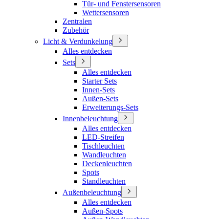
Tür- und Fenstersensoren
Wettersensoren
Zentralen
Zubehör
Licht & Verdunkelung
Alles entdecken
Sets
Alles entdecken
Starter Sets
Innen-Sets
Außen-Sets
Erweiterungs-Sets
Innenbeleuchtung
Alles entdecken
LED-Streifen
Tischleuchten
Wandleuchten
Deckenleuchten
Spots
Standleuchten
Außenbeleuchtung
Alles entdecken
Außen-Spots