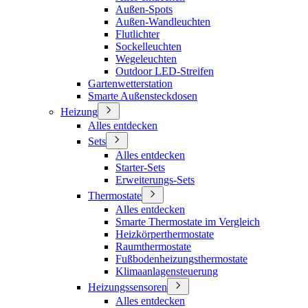
Außen-Spots
Außen-Wandleuchten
Flutlichter
Sockelleuchten
Wegeleuchten
Outdoor LED-Streifen
Gartenwetterstation
Smarte Außensteckdosen
Heizung
Alles entdecken
Sets
Alles entdecken
Starter-Sets
Erweiterungs-Sets
Thermostate
Alles entdecken
Smarte Thermostate im Vergleich
Heizkörperthermostate
Raumthermostate
Fußbodenheizungsthermostate
Klimaanlagensteuerung
Heizungssensoren
Alles entdecken