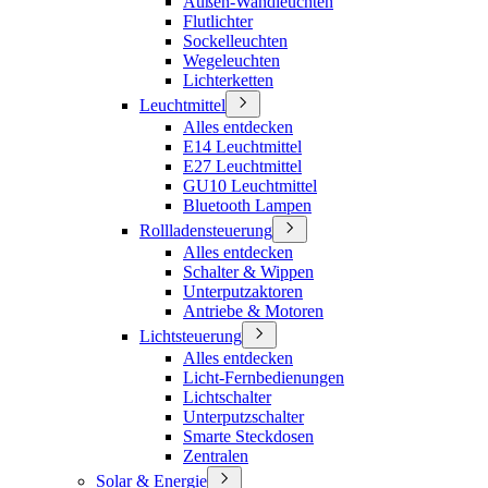
Außen-Wandleuchten
Flutlichter
Sockelleuchten
Wegeleuchten
Lichterketten
Leuchtmittel
Alles entdecken
E14 Leuchtmittel
E27 Leuchtmittel
GU10 Leuchtmittel
Bluetooth Lampen
Rollladensteuerung
Alles entdecken
Schalter & Wippen
Unterputzaktoren
Antriebe & Motoren
Lichtsteuerung
Alles entdecken
Licht-Fernbedienungen
Lichtschalter
Unterputzschalter
Smarte Steckdosen
Zentralen
Solar & Energie