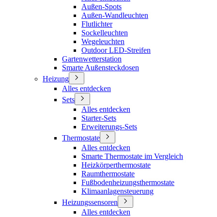
Außen-Spots
Außen-Wandleuchten
Flutlichter
Sockelleuchten
Wegeleuchten
Outdoor LED-Streifen
Gartenwetterstation
Smarte Außensteckdosen
Heizung
Alles entdecken
Sets
Alles entdecken
Starter-Sets
Erweiterungs-Sets
Thermostate
Alles entdecken
Smarte Thermostate im Vergleich
Heizkörperthermostate
Raumthermostate
Fußbodenheizungsthermostate
Klimaanlagensteuerung
Heizungssensoren
Alles entdecken