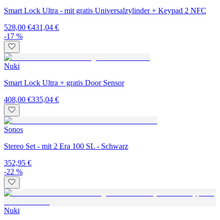
Smart Lock Ultra - mit gratis Universalzylinder + Keypad 2 NFC
528,00 €
431,04 €
-17 %
Nuki
Smart Lock Ultra + gratis Door Sensor
408,00 €
335,04 €
Sonos
Stereo Set - mit 2 Era 100 SL - Schwarz
352,95 €
-22 %
Nuki