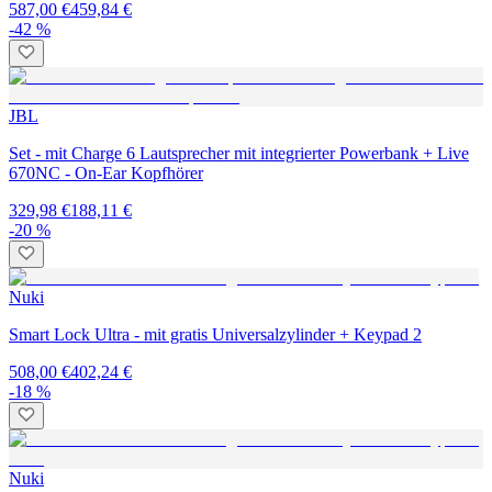
587,00 €
459,84 €
-42 %
JBL
Set - mit Charge 6 Lautsprecher mit integrierter Powerbank + Live
670NC - On-Ear Kopfhörer
329,98 €
188,11 €
-20 %
Nuki
Smart Lock Ultra - mit gratis Universalzylinder + Keypad 2
508,00 €
402,24 €
-18 %
Nuki