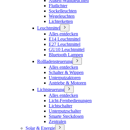
Außen-Wandleuchten
Flutlichter
Sockelleuchten
Wegeleuchten
Lichterketten
Leuchtmittel
Alles entdecken
E14 Leuchtmittel
E27 Leuchtmittel
GU10 Leuchtmittel
Bluetooth Lampen
Rollladensteuerung
Alles entdecken
Schalter & Wippen
Unterputzaktoren
Antriebe & Motoren
Lichtsteuerung
Alles entdecken
Licht-Fernbedienungen
Lichtschalter
Unterputzschalter
Smarte Steckdosen
Zentralen
Solar & Energie