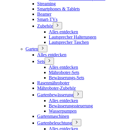
Streaming
Smartphones & Tablets
Beamer
Smart-TVs
Zubehör
Alles entdecken
Lautsprecher Halterungen
Lautsprecher Taschen
Garten
Alles entdecken
Sets
Alles entdecken
Mähroboter-Sets
Bewässerungs-Sets
Rasenmähroboter
Mähroboter-Zubehör
Gartenbewässerung
Alles entdecken
Bewässerungssteuerung
Wasserpumpen
Gartenmaschinen
Gartenbeleuchtung
Alles entdecken