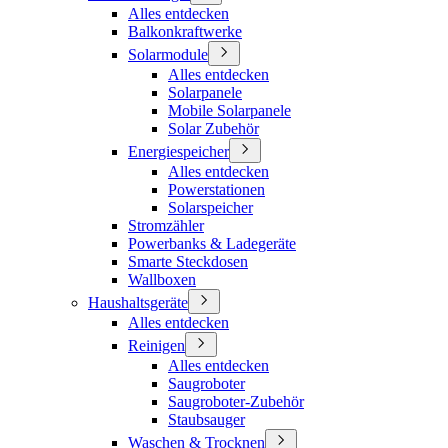
Alles entdecken
Balkonkraftwerke
Solarmodule
Alles entdecken
Solarpanele
Mobile Solarpanele
Solar Zubehör
Energiespeicher
Alles entdecken
Powerstationen
Solarspeicher
Stromzähler
Powerbanks & Ladegeräte
Smarte Steckdosen
Wallboxen
Haushaltsgeräte
Alles entdecken
Reinigen
Alles entdecken
Saugroboter
Saugroboter-Zubehör
Staubsauger
Waschen & Trocknen