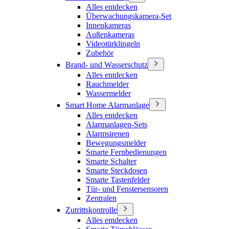
Alles entdecken
Überwachungskamera-Set
Innenkameras
Außenkameras
Videotürklingeln
Zubehör
Brand- und Wasserschutz
Alles entdecken
Rauchmelder
Wassermelder
Smart Home Alarmanlage
Alles entdecken
Alarmanlagen-Sets
Alarmsirenen
Bewegungsmelder
Smarte Fernbedienungen
Smarte Schalter
Smarte Steckdosen
Smarte Tastenfelder
Tür- und Fenstersensoren
Zentralen
Zutrittskontrolle
Alles entdecken