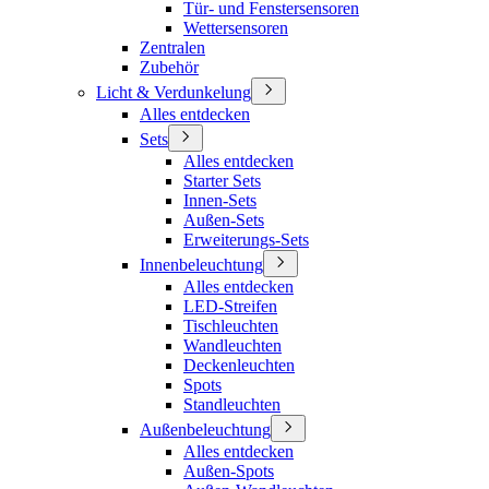
Tür- und Fenstersensoren
Wettersensoren
Zentralen
Zubehör
Licht & Verdunkelung
Alles entdecken
Sets
Alles entdecken
Starter Sets
Innen-Sets
Außen-Sets
Erweiterungs-Sets
Innenbeleuchtung
Alles entdecken
LED-Streifen
Tischleuchten
Wandleuchten
Deckenleuchten
Spots
Standleuchten
Außenbeleuchtung
Alles entdecken
Außen-Spots