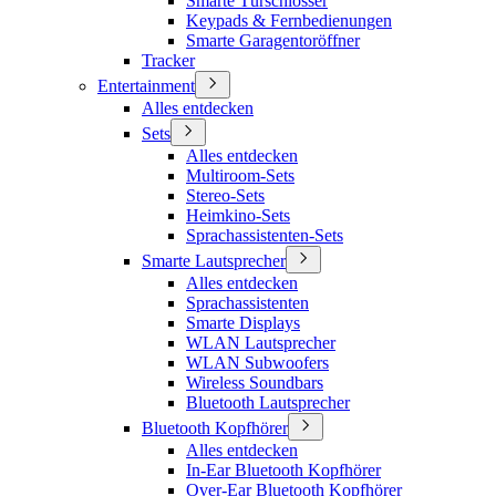
Smarte Türschlösser
Keypads & Fernbedienungen
Smarte Garagentoröffner
Tracker
Entertainment
Alles entdecken
Sets
Alles entdecken
Multiroom-Sets
Stereo-Sets
Heimkino-Sets
Sprachassistenten-Sets
Smarte Lautsprecher
Alles entdecken
Sprachassistenten
Smarte Displays
WLAN Lautsprecher
WLAN Subwoofers
Wireless Soundbars
Bluetooth Lautsprecher
Bluetooth Kopfhörer
Alles entdecken
In-Ear Bluetooth Kopfhörer
Over-Ear Bluetooth Kopfhörer