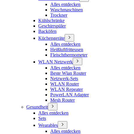
Alles entdecken
Waschmaschinen
Trockner
Kühlschränke
Geschirrspüler
Backöfen
Küchengeräte
Alles entdecken
Heißluftfritteusen
Fleischthermometer
WLAN Netzwerk
Alles entdecken
Beste Wlan Router
Netzwerk-Sets
WLAN Router
WLAN Repeater
PowerLAN Adapter
Mesh Router
Gesundheit
Alles entdecken
Sets
Wearables
Alles entdecken