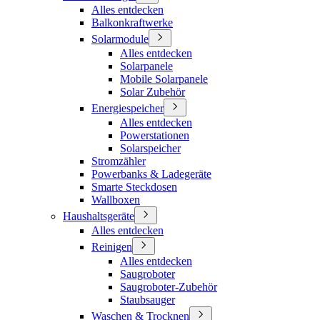
Alles entdecken
Balkonkraftwerke
Solarmodule
Alles entdecken
Solarpanele
Mobile Solarpanele
Solar Zubehör
Energiespeicher
Alles entdecken
Powerstationen
Solarspeicher
Stromzähler
Powerbanks & Ladegeräte
Smarte Steckdosen
Wallboxen
Haushaltsgeräte
Alles entdecken
Reinigen
Alles entdecken
Saugroboter
Saugroboter-Zubehör
Staubsauger
Waschen & Trocknen