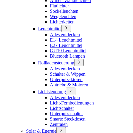
Außen-Wandleuchten
Flutlichter
Sockelleuchten
Wegeleuchten
Lichterketten
Leuchtmittel
Alles entdecken
E14 Leuchtmittel
E27 Leuchtmittel
GU10 Leuchtmittel
Bluetooth Lampen
Rollladensteuerung
Alles entdecken
Schalter & Wippen
Unterputzaktoren
Antriebe & Motoren
Lichtsteuerung
Alles entdecken
Licht-Fernbedienungen
Lichtschalter
Unterputzschalter
Smarte Steckdosen
Zentralen
Solar & Energie