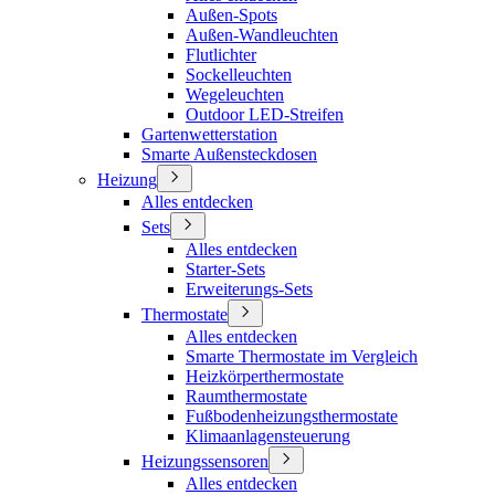
Außen-Spots
Außen-Wandleuchten
Flutlichter
Sockelleuchten
Wegeleuchten
Outdoor LED-Streifen
Gartenwetterstation
Smarte Außensteckdosen
Heizung
Alles entdecken
Sets
Alles entdecken
Starter-Sets
Erweiterungs-Sets
Thermostate
Alles entdecken
Smarte Thermostate im Vergleich
Heizkörperthermostate
Raumthermostate
Fußbodenheizungsthermostate
Klimaanlagensteuerung
Heizungssensoren
Alles entdecken