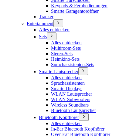
Smarte Türschlösser
Keypads & Fernbedienungen
Smarte Garagentoröffner
Tracker
Entertainment
Alles entdecken
Sets
Alles entdecken
Multiroom-Sets
Stereo-Sets
Heimkino-Sets
Sprachassistenten-Sets
Smarte Lautsprecher
Alles entdecken
Sprachassistenten
Smarte Displays
WLAN Lautsprecher
WLAN Subwoofers
Wireless Soundbars
Bluetooth Lautsprecher
Bluetooth Kopfhörer
Alles entdecken
In-Ear Bluetooth Kopfhörer
Over-Ear Bluetooth Kopfhörer