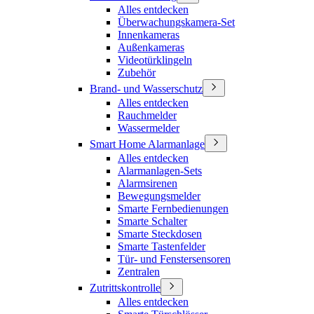
Alles entdecken
Überwachungskamera-Set
Innenkameras
Außenkameras
Videotürklingeln
Zubehör
Brand- und Wasserschutz
Alles entdecken
Rauchmelder
Wassermelder
Smart Home Alarmanlage
Alles entdecken
Alarmanlagen-Sets
Alarmsirenen
Bewegungsmelder
Smarte Fernbedienungen
Smarte Schalter
Smarte Steckdosen
Smarte Tastenfelder
Tür- und Fenstersensoren
Zentralen
Zutrittskontrolle
Alles entdecken