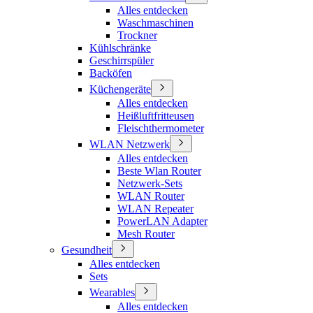
Alles entdecken
Waschmaschinen
Trockner
Kühlschränke
Geschirrspüler
Backöfen
Küchengeräte
Alles entdecken
Heißluftfritteusen
Fleischthermometer
WLAN Netzwerk
Alles entdecken
Beste Wlan Router
Netzwerk-Sets
WLAN Router
WLAN Repeater
PowerLAN Adapter
Mesh Router
Gesundheit
Alles entdecken
Sets
Wearables
Alles entdecken