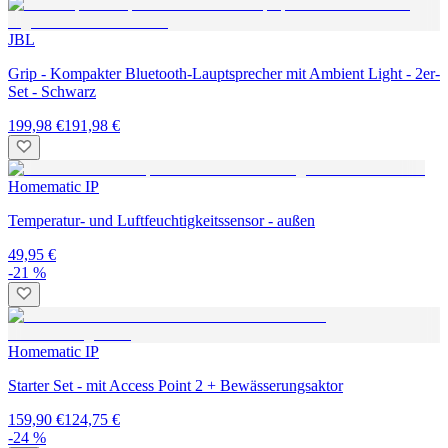
JBL
Grip - Kompakter Bluetooth-Lauptsprecher mit Ambient Light - 2er-
Set - Schwarz
199,98 €
191,98 €
Homematic IP
Temperatur- und Luftfeuchtigkeitssensor - außen
49,95 €
-21 %
Homematic IP
Starter Set - mit Access Point 2 + Bewässerungsaktor
159,90 €
124,75 €
-24 %