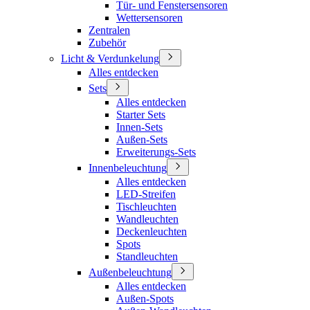
Tür- und Fenstersensoren
Wettersensoren
Zentralen
Zubehör
Licht & Verdunkelung
Alles entdecken
Sets
Alles entdecken
Starter Sets
Innen-Sets
Außen-Sets
Erweiterungs-Sets
Innenbeleuchtung
Alles entdecken
LED-Streifen
Tischleuchten
Wandleuchten
Deckenleuchten
Spots
Standleuchten
Außenbeleuchtung
Alles entdecken
Außen-Spots