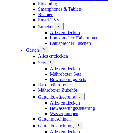
Streaming
Smartphones & Tablets
Beamer
Smart-TVs
Zubehör
Alles entdecken
Lautsprecher Halterungen
Lautsprecher Taschen
Garten
Alles entdecken
Sets
Alles entdecken
Mähroboter-Sets
Bewässerungs-Sets
Rasenmähroboter
Mähroboter-Zubehör
Gartenbewässerung
Alles entdecken
Bewässerungssteuerung
Wasserpumpen
Gartenmaschinen
Gartenbeleuchtung
Alles entdecken