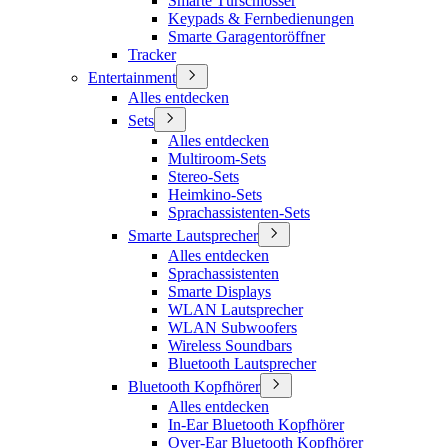
Smarte Türschlösser
Keypads & Fernbedienungen
Smarte Garagentoröffner
Tracker
Entertainment
Alles entdecken
Sets
Alles entdecken
Multiroom-Sets
Stereo-Sets
Heimkino-Sets
Sprachassistenten-Sets
Smarte Lautsprecher
Alles entdecken
Sprachassistenten
Smarte Displays
WLAN Lautsprecher
WLAN Subwoofers
Wireless Soundbars
Bluetooth Lautsprecher
Bluetooth Kopfhörer
Alles entdecken
In-Ear Bluetooth Kopfhörer
Over-Ear Bluetooth Kopfhörer