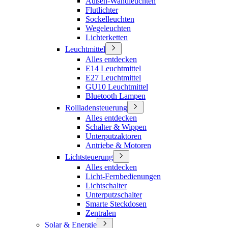
Außen-Wandleuchten
Flutlichter
Sockelleuchten
Wegeleuchten
Lichterketten
Leuchtmittel
Alles entdecken
E14 Leuchtmittel
E27 Leuchtmittel
GU10 Leuchtmittel
Bluetooth Lampen
Rollladensteuerung
Alles entdecken
Schalter & Wippen
Unterputzaktoren
Antriebe & Motoren
Lichtsteuerung
Alles entdecken
Licht-Fernbedienungen
Lichtschalter
Unterputzschalter
Smarte Steckdosen
Zentralen
Solar & Energie