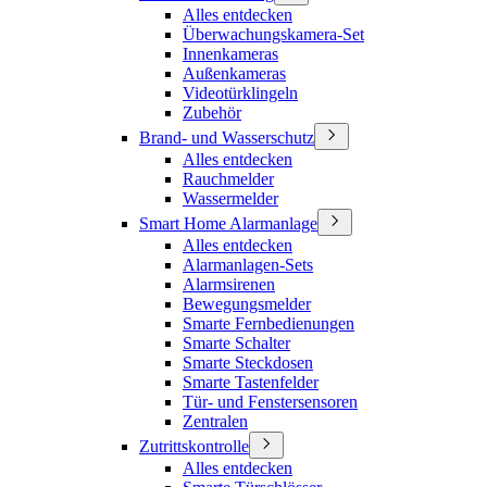
Alles entdecken
Überwachungskamera-Set
Innenkameras
Außenkameras
Videotürklingeln
Zubehör
Brand- und Wasserschutz
Alles entdecken
Rauchmelder
Wassermelder
Smart Home Alarmanlage
Alles entdecken
Alarmanlagen-Sets
Alarmsirenen
Bewegungsmelder
Smarte Fernbedienungen
Smarte Schalter
Smarte Steckdosen
Smarte Tastenfelder
Tür- und Fenstersensoren
Zentralen
Zutrittskontrolle
Alles entdecken