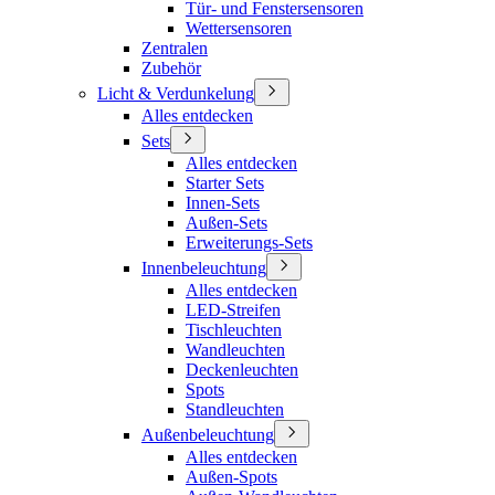
Tür- und Fenstersensoren
Wettersensoren
Zentralen
Zubehör
Licht & Verdunkelung
Alles entdecken
Sets
Alles entdecken
Starter Sets
Innen-Sets
Außen-Sets
Erweiterungs-Sets
Innenbeleuchtung
Alles entdecken
LED-Streifen
Tischleuchten
Wandleuchten
Deckenleuchten
Spots
Standleuchten
Außenbeleuchtung
Alles entdecken
Außen-Spots