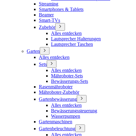
Streaming
Smartphones & Tablets
Beamer
Smart-TVs
Zubehör
Alles entdecken
Lautsprecher Halterungen
Lautsprecher Taschen
Garten
Alles entdecken
Sets
Alles entdecken
Mähroboter-Sets
Bewässerungs-Sets
Rasenmähroboter
Mähroboter-Zubehör
Gartenbewässerung
Alles entdecken
Bewässerungssteuerung
Wasserpumpen
Gartenmaschinen
Gartenbeleuchtung
Alles entdecken