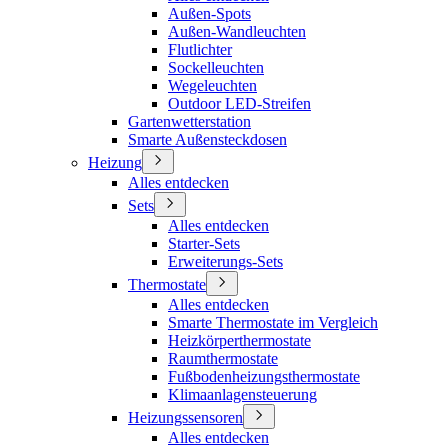
Außen-Spots
Außen-Wandleuchten
Flutlichter
Sockelleuchten
Wegeleuchten
Outdoor LED-Streifen
Gartenwetterstation
Smarte Außensteckdosen
Heizung
Alles entdecken
Sets
Alles entdecken
Starter-Sets
Erweiterungs-Sets
Thermostate
Alles entdecken
Smarte Thermostate im Vergleich
Heizkörperthermostate
Raumthermostate
Fußbodenheizungsthermostate
Klimaanlagensteuerung
Heizungssensoren
Alles entdecken