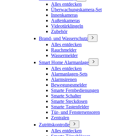
Alles entdecken
Überwachungskamera-Set
Innenkameras
Außenkameras
Videotürklingeln
Zubehör
Brand- und Wasserschutz
Alles entdecken
Rauchmelder
Wassermelder
Smart Home Alarmanlage
Alles entdecken
Alarmanlagen-Sets
Alarmsirenen
Bewegungsmelder
Smarte Fernbedienungen
Smarte Schalter
Smarte Steckdosen
Smarte Tastenfelder
Tür- und Fenstersensoren
Zentralen
Zutrittskontrolle
Alles entdecken