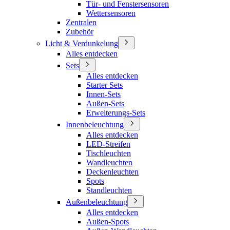
Tür- und Fenstersensoren
Wettersensoren
Zentralen
Zubehör
Licht & Verdunkelung
Alles entdecken
Sets
Alles entdecken
Starter Sets
Innen-Sets
Außen-Sets
Erweiterungs-Sets
Innenbeleuchtung
Alles entdecken
LED-Streifen
Tischleuchten
Wandleuchten
Deckenleuchten
Spots
Standleuchten
Außenbeleuchtung
Alles entdecken
Außen-Spots