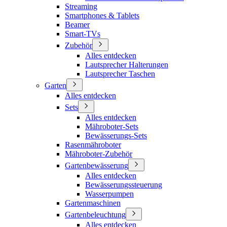
Streaming
Smartphones & Tablets
Beamer
Smart-TVs
Zubehör
Alles entdecken
Lautsprecher Halterungen
Lautsprecher Taschen
Garten
Alles entdecken
Sets
Alles entdecken
Mähroboter-Sets
Bewässerungs-Sets
Rasenmähroboter
Mähroboter-Zubehör
Gartenbewässerung
Alles entdecken
Bewässerungssteuerung
Wasserpumpen
Gartenmaschinen
Gartenbeleuchtung
Alles entdecken