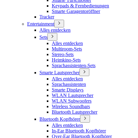
Smarte Türschlösser
Keypads & Fernbedienungen
Smarte Garagentoröffner
Tracker
Entertainment
Alles entdecken
Sets
Alles entdecken
Multiroom-Sets
Stereo-Sets
Heimkino-Sets
Sprachassistenten-Sets
Smarte Lautsprecher
Alles entdecken
Sprachassistenten
Smarte Displays
WLAN Lautsprecher
WLAN Subwoofers
Wireless Soundbars
Bluetooth Lautsprecher
Bluetooth Kopfhörer
Alles entdecken
In-Ear Bluetooth Kopfhörer
Over-Ear Bluetooth Kopfhörer