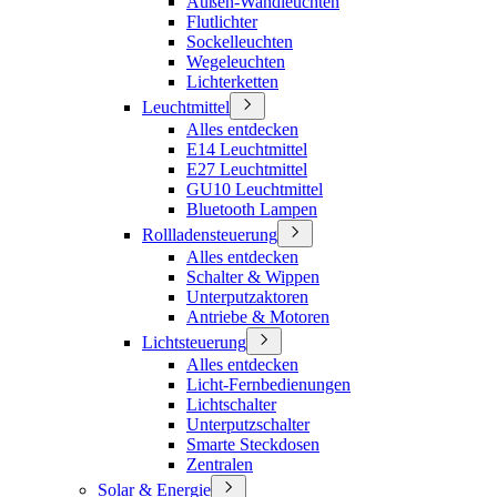
Außen-Wandleuchten
Flutlichter
Sockelleuchten
Wegeleuchten
Lichterketten
Leuchtmittel
Alles entdecken
E14 Leuchtmittel
E27 Leuchtmittel
GU10 Leuchtmittel
Bluetooth Lampen
Rollladensteuerung
Alles entdecken
Schalter & Wippen
Unterputzaktoren
Antriebe & Motoren
Lichtsteuerung
Alles entdecken
Licht-Fernbedienungen
Lichtschalter
Unterputzschalter
Smarte Steckdosen
Zentralen
Solar & Energie