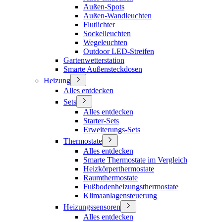
Außen-Spots
Außen-Wandleuchten
Flutlichter
Sockelleuchten
Wegeleuchten
Outdoor LED-Streifen
Gartenwetterstation
Smarte Außensteckdosen
Heizung
Alles entdecken
Sets
Alles entdecken
Starter-Sets
Erweiterungs-Sets
Thermostate
Alles entdecken
Smarte Thermostate im Vergleich
Heizkörperthermostate
Raumthermostate
Fußbodenheizungsthermostate
Klimaanlagensteuerung
Heizungssensoren
Alles entdecken