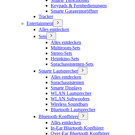
Smarte Türschlösser
Keypads & Fernbedienungen
Smarte Garagentoröffner
Tracker
Entertainment
Alles entdecken
Sets
Alles entdecken
Multiroom-Sets
Stereo-Sets
Heimkino-Sets
Sprachassistenten-Sets
Smarte Lautsprecher
Alles entdecken
Sprachassistenten
Smarte Displays
WLAN Lautsprecher
WLAN Subwoofers
Wireless Soundbars
Bluetooth Lautsprecher
Bluetooth Kopfhörer
Alles entdecken
In-Ear Bluetooth Kopfhörer
Over-Ear Bluetooth Kopfhörer