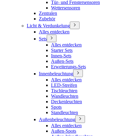
Tür- und Fenstersensoren
Wettersensoren
Zentralen
Zubehör
Licht & Verdunkelung
Alles entdecken
Sets
Alles entdecken
Starter Sets
Innen-Sets
Außen-Sets
Erweiterungs-Sets
Innenbeleuchtung
Alles entdecken
LED-Streifen
Tischleuchten
Wandleuchten
Deckenleuchten
Spots
Standleuchten
Außenbeleuchtung
Alles entdecken
Außen-Spots