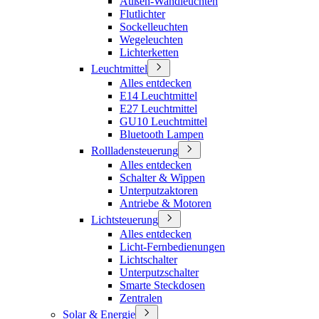
Außen-Wandleuchten
Flutlichter
Sockelleuchten
Wegeleuchten
Lichterketten
Leuchtmittel
Alles entdecken
E14 Leuchtmittel
E27 Leuchtmittel
GU10 Leuchtmittel
Bluetooth Lampen
Rollladensteuerung
Alles entdecken
Schalter & Wippen
Unterputzaktoren
Antriebe & Motoren
Lichtsteuerung
Alles entdecken
Licht-Fernbedienungen
Lichtschalter
Unterputzschalter
Smarte Steckdosen
Zentralen
Solar & Energie