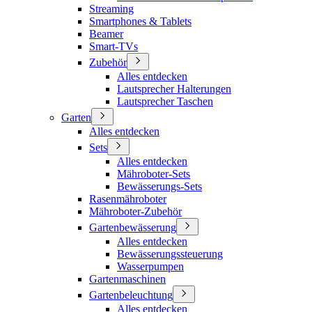
Streaming
Smartphones & Tablets
Beamer
Smart-TVs
Zubehör
Alles entdecken
Lautsprecher Halterungen
Lautsprecher Taschen
Garten
Alles entdecken
Sets
Alles entdecken
Mähroboter-Sets
Bewässerungs-Sets
Rasenmähroboter
Mähroboter-Zubehör
Gartenbewässerung
Alles entdecken
Bewässerungssteuerung
Wasserpumpen
Gartenmaschinen
Gartenbeleuchtung
Alles entdecken