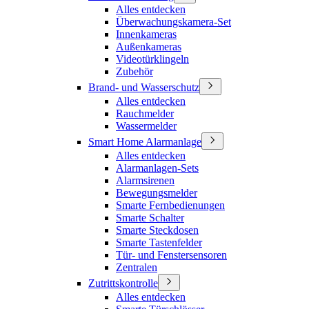
Alles entdecken
Überwachungskamera-Set
Innenkameras
Außenkameras
Videotürklingeln
Zubehör
Brand- und Wasserschutz
Alles entdecken
Rauchmelder
Wassermelder
Smart Home Alarmanlage
Alles entdecken
Alarmanlagen-Sets
Alarmsirenen
Bewegungsmelder
Smarte Fernbedienungen
Smarte Schalter
Smarte Steckdosen
Smarte Tastenfelder
Tür- und Fenstersensoren
Zentralen
Zutrittskontrolle
Alles entdecken