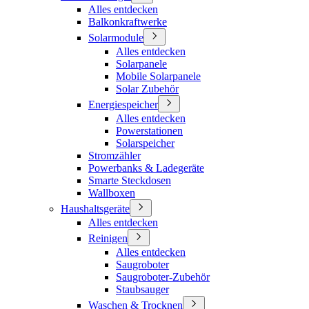
Alles entdecken
Balkonkraftwerke
Solarmodule
Alles entdecken
Solarpanele
Mobile Solarpanele
Solar Zubehör
Energiespeicher
Alles entdecken
Powerstationen
Solarspeicher
Stromzähler
Powerbanks & Ladegeräte
Smarte Steckdosen
Wallboxen
Haushaltsgeräte
Alles entdecken
Reinigen
Alles entdecken
Saugroboter
Saugroboter-Zubehör
Staubsauger
Waschen & Trocknen