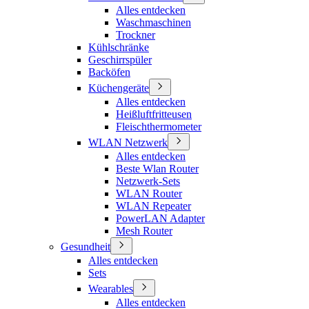
Alles entdecken
Waschmaschinen
Trockner
Kühlschränke
Geschirrspüler
Backöfen
Küchengeräte
Alles entdecken
Heißluftfritteusen
Fleischthermometer
WLAN Netzwerk
Alles entdecken
Beste Wlan Router
Netzwerk-Sets
WLAN Router
WLAN Repeater
PowerLAN Adapter
Mesh Router
Gesundheit
Alles entdecken
Sets
Wearables
Alles entdecken