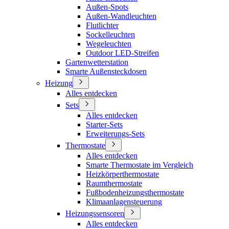
Außen-Spots
Außen-Wandleuchten
Flutlichter
Sockelleuchten
Wegeleuchten
Outdoor LED-Streifen
Gartenwetterstation
Smarte Außensteckdosen
Heizung
Alles entdecken
Sets
Alles entdecken
Starter-Sets
Erweiterungs-Sets
Thermostate
Alles entdecken
Smarte Thermostate im Vergleich
Heizkörperthermostate
Raumthermostate
Fußbodenheizungsthermostate
Klimaanlagensteuerung
Heizungssensoren
Alles entdecken