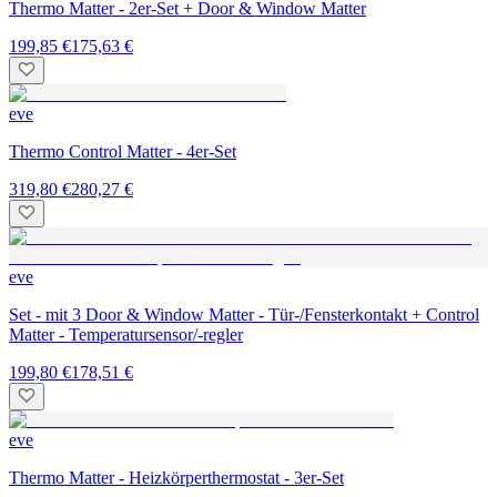
Thermo Matter - 2er-Set + Door & Window Matter
199,85 €
175,63 €
eve
Thermo Control Matter - 4er-Set
319,80 €
280,27 €
eve
Set - mit 3 Door & Window Matter - Tür-/Fensterkontakt + Control
Matter - Temperatursensor/-regler
199,80 €
178,51 €
eve
Thermo Matter - Heizkörperthermostat - 3er-Set