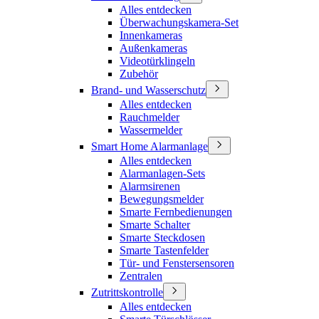
Alles entdecken
Überwachungskamera-Set
Innenkameras
Außenkameras
Videotürklingeln
Zubehör
Brand- und Wasserschutz
Alles entdecken
Rauchmelder
Wassermelder
Smart Home Alarmanlage
Alles entdecken
Alarmanlagen-Sets
Alarmsirenen
Bewegungsmelder
Smarte Fernbedienungen
Smarte Schalter
Smarte Steckdosen
Smarte Tastenfelder
Tür- und Fenstersensoren
Zentralen
Zutrittskontrolle
Alles entdecken