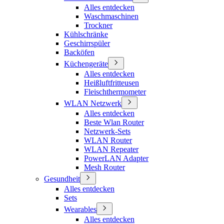
Alles entdecken
Waschmaschinen
Trockner
Kühlschränke
Geschirrspüler
Backöfen
Küchengeräte
Alles entdecken
Heißluftfritteusen
Fleischthermometer
WLAN Netzwerk
Alles entdecken
Beste Wlan Router
Netzwerk-Sets
WLAN Router
WLAN Repeater
PowerLAN Adapter
Mesh Router
Gesundheit
Alles entdecken
Sets
Wearables
Alles entdecken