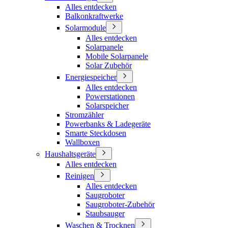
Alles entdecken
Balkonkraftwerke
Solarmodule
Alles entdecken
Solarpanele
Mobile Solarpanele
Solar Zubehör
Energiespeicher
Alles entdecken
Powerstationen
Solarspeicher
Stromzähler
Powerbanks & Ladegeräte
Smarte Steckdosen
Wallboxen
Haushaltsgeräte
Alles entdecken
Reinigen
Alles entdecken
Saugroboter
Saugroboter-Zubehör
Staubsauger
Waschen & Trocknen