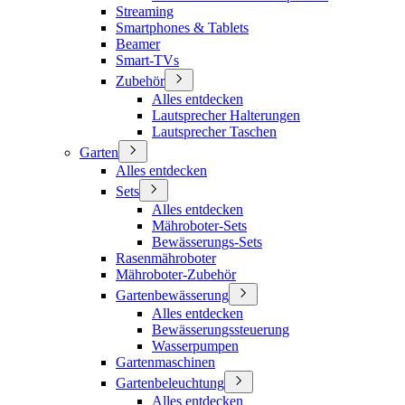
Streaming
Smartphones & Tablets
Beamer
Smart-TVs
Zubehör
Alles entdecken
Lautsprecher Halterungen
Lautsprecher Taschen
Garten
Alles entdecken
Sets
Alles entdecken
Mähroboter-Sets
Bewässerungs-Sets
Rasenmähroboter
Mähroboter-Zubehör
Gartenbewässerung
Alles entdecken
Bewässerungssteuerung
Wasserpumpen
Gartenmaschinen
Gartenbeleuchtung
Alles entdecken