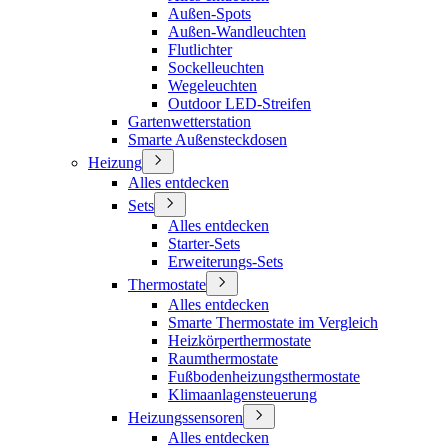
Außen-Spots
Außen-Wandleuchten
Flutlichter
Sockelleuchten
Wegeleuchten
Outdoor LED-Streifen
Gartenwetterstation
Smarte Außensteckdosen
Heizung
Alles entdecken
Sets
Alles entdecken
Starter-Sets
Erweiterungs-Sets
Thermostate
Alles entdecken
Smarte Thermostate im Vergleich
Heizkörperthermostate
Raumthermostate
Fußbodenheizungsthermostate
Klimaanlagensteuerung
Heizungssensoren
Alles entdecken