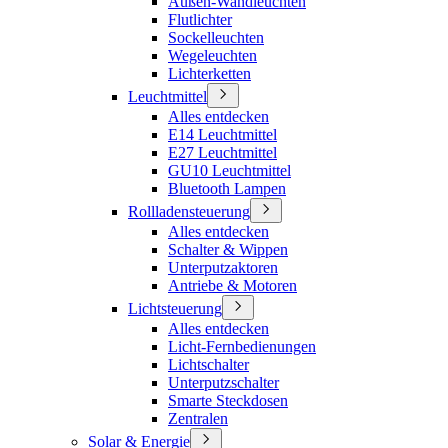
Außen-Wandleuchten
Flutlichter
Sockelleuchten
Wegeleuchten
Lichterketten
Leuchtmittel
Alles entdecken
E14 Leuchtmittel
E27 Leuchtmittel
GU10 Leuchtmittel
Bluetooth Lampen
Rollladensteuerung
Alles entdecken
Schalter & Wippen
Unterputzaktoren
Antriebe & Motoren
Lichtsteuerung
Alles entdecken
Licht-Fernbedienungen
Lichtschalter
Unterputzschalter
Smarte Steckdosen
Zentralen
Solar & Energie