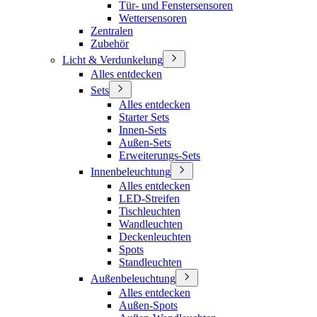
Tür- und Fenstersensoren
Wettersensoren
Zentralen
Zubehör
Licht & Verdunkelung
Alles entdecken
Sets
Alles entdecken
Starter Sets
Innen-Sets
Außen-Sets
Erweiterungs-Sets
Innenbeleuchtung
Alles entdecken
LED-Streifen
Tischleuchten
Wandleuchten
Deckenleuchten
Spots
Standleuchten
Außenbeleuchtung
Alles entdecken
Außen-Spots