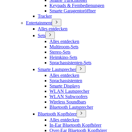
Smarte Türschlösser
Keypads & Fernbedienungen
Smarte Garagentoröffner
Tracker
Entertainment
Alles entdecken
Sets
Alles entdecken
Multiroom-Sets
Stereo-Sets
Heimkino-Sets
Sprachassistenten-Sets
Smarte Lautsprecher
Alles entdecken
Sprachassistenten
Smarte Displays
WLAN Lautsprecher
WLAN Subwoofers
Wireless Soundbars
Bluetooth Lautsprecher
Bluetooth Kopfhörer
Alles entdecken
In-Ear Bluetooth Kopfhörer
Over-Ear Bluetooth Kopfhörer