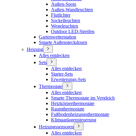
Außen-Spots
Außen-Wandleuchten
Flutlichter
Sockelleuchten
Wegeleuchten
Outdoor LED-Streifen
Gartenwetterstation
Smarte Außensteckdosen
Heizung
Alles entdecken
Sets
Alles entdecken
Starter-Sets
Erweiterungs-Sets
Thermostate
Alles entdecken
Smarte Thermostate im Vergleich
Heizkörperthermostate
Raumthermostate
Fußbodenheizungsthermostate
Klimaanlagensteuerung
Heizungssensoren
Alles entdecken