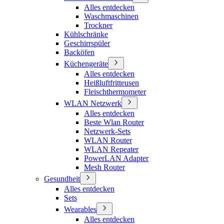
Alles entdecken
Waschmaschinen
Trockner
Kühlschränke
Geschirrspüler
Backöfen
Küchengeräte
Alles entdecken
Heißluftfritteusen
Fleischthermometer
WLAN Netzwerk
Alles entdecken
Beste Wlan Router
Netzwerk-Sets
WLAN Router
WLAN Repeater
PowerLAN Adapter
Mesh Router
Gesundheit
Alles entdecken
Sets
Wearables
Alles entdecken