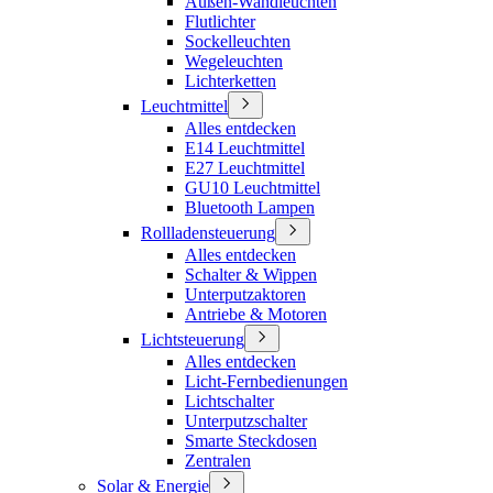
Außen-Wandleuchten
Flutlichter
Sockelleuchten
Wegeleuchten
Lichterketten
Leuchtmittel
Alles entdecken
E14 Leuchtmittel
E27 Leuchtmittel
GU10 Leuchtmittel
Bluetooth Lampen
Rollladensteuerung
Alles entdecken
Schalter & Wippen
Unterputzaktoren
Antriebe & Motoren
Lichtsteuerung
Alles entdecken
Licht-Fernbedienungen
Lichtschalter
Unterputzschalter
Smarte Steckdosen
Zentralen
Solar & Energie