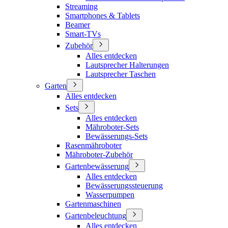
Streaming
Smartphones & Tablets
Beamer
Smart-TVs
Zubehör
Alles entdecken
Lautsprecher Halterungen
Lautsprecher Taschen
Garten
Alles entdecken
Sets
Alles entdecken
Mähroboter-Sets
Bewässerungs-Sets
Rasenmähroboter
Mähroboter-Zubehör
Gartenbewässerung
Alles entdecken
Bewässerungssteuerung
Wasserpumpen
Gartenmaschinen
Gartenbeleuchtung
Alles entdecken