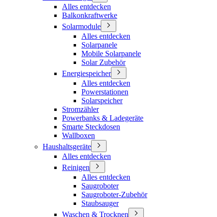
Alles entdecken
Balkonkraftwerke
Solarmodule
Alles entdecken
Solarpanele
Mobile Solarpanele
Solar Zubehör
Energiespeicher
Alles entdecken
Powerstationen
Solarspeicher
Stromzähler
Powerbanks & Ladegeräte
Smarte Steckdosen
Wallboxen
Haushaltsgeräte
Alles entdecken
Reinigen
Alles entdecken
Saugroboter
Saugroboter-Zubehör
Staubsauger
Waschen & Trocknen