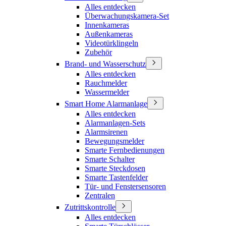
Alles entdecken
Überwachungskamera-Set
Innenkameras
Außenkameras
Videotürklingeln
Zubehör
Brand- und Wasserschutz
Alles entdecken
Rauchmelder
Wassermelder
Smart Home Alarmanlage
Alles entdecken
Alarmanlagen-Sets
Alarmsirenen
Bewegungsmelder
Smarte Fernbedienungen
Smarte Schalter
Smarte Steckdosen
Smarte Tastenfelder
Tür- und Fenstersensoren
Zentralen
Zutrittskontrolle
Alles entdecken