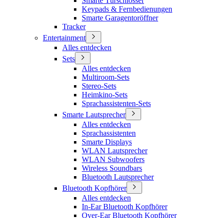
Smarte Türschlösser
Keypads & Fernbedienungen
Smarte Garagentoröffner
Tracker
Entertainment
Alles entdecken
Sets
Alles entdecken
Multiroom-Sets
Stereo-Sets
Heimkino-Sets
Sprachassistenten-Sets
Smarte Lautsprecher
Alles entdecken
Sprachassistenten
Smarte Displays
WLAN Lautsprecher
WLAN Subwoofers
Wireless Soundbars
Bluetooth Lautsprecher
Bluetooth Kopfhörer
Alles entdecken
In-Ear Bluetooth Kopfhörer
Over-Ear Bluetooth Kopfhörer