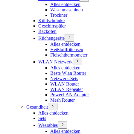
Alles entdecken
Waschmaschinen
Trockner
Kühlschränke
Geschirrspüler
Backöfen
Küchengeräte
Alles entdecken
Heißluftfritteusen
Fleischthermometer
WLAN Netzwerk
Alles entdecken
Beste Wlan Router
Netzwerk-Sets
WLAN Router
WLAN Repeater
PowerLAN Adapter
Mesh Router
Gesundheit
Alles entdecken
Sets
Wearables
Alles entdecken