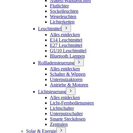
Außen-Wandleuchten
Flutlichter
Sockelleuchten
Wegeleuchten
Lichterketten
Leuchtmittel
Alles entdecken
E14 Leuchtmittel
E27 Leuchtmittel
GU10 Leuchtmittel
Bluetooth Lampen
Rollladensteuerung
Alles entdecken
Schalter & Wippen
Unterputzaktoren
Antriebe & Motoren
Lichtsteuerung
Alles entdecken
Licht-Fernbedienungen
Lichtschalter
Unterputzschalter
Smarte Steckdosen
Zentralen
Solar & Energie