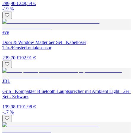
289,90 €
248,59 €
-19 %
eve
Door & Window Matter 6er-Set - Kabelloser
Tür-/Fensterkontaktsensor
239,70 €
192,91 €
JBL
Grip - Kompakter Bluetooth-Lauptsprecher mit Ambient Light - 2er-
Set - Schwarz
199,98 €
191,98 €
-17 %