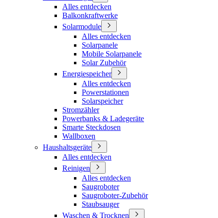
Alles entdecken
Balkonkraftwerke
Solarmodule
Alles entdecken
Solarpanele
Mobile Solarpanele
Solar Zubehör
Energiespeicher
Alles entdecken
Powerstationen
Solarspeicher
Stromzähler
Powerbanks & Ladegeräte
Smarte Steckdosen
Wallboxen
Haushaltsgeräte
Alles entdecken
Reinigen
Alles entdecken
Saugroboter
Saugroboter-Zubehör
Staubsauger
Waschen & Trocknen