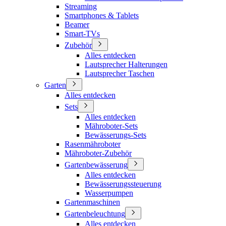
Streaming
Smartphones & Tablets
Beamer
Smart-TVs
Zubehör
Alles entdecken
Lautsprecher Halterungen
Lautsprecher Taschen
Garten
Alles entdecken
Sets
Alles entdecken
Mähroboter-Sets
Bewässerungs-Sets
Rasenmähroboter
Mähroboter-Zubehör
Gartenbewässerung
Alles entdecken
Bewässerungssteuerung
Wasserpumpen
Gartenmaschinen
Gartenbeleuchtung
Alles entdecken