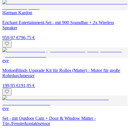
Harman Kardon
Enchant Entertainment-Set - mit 900 Soundbar + 2x Wireless
Speaker
959,97 €
796,75 €
eve
MotionBlinds Upgrade Kit für Rollos (Matter) - Motor für große
Rohrdurchmesser
199,95 €
191,95 €
eve
Set - mit Outdoor Cam + Door & Window Matter -
Tür-/Fensterkontaktsensor