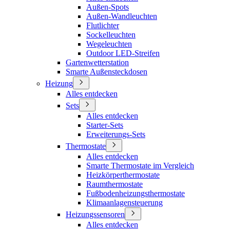
Außen-Spots
Außen-Wandleuchten
Flutlichter
Sockelleuchten
Wegeleuchten
Outdoor LED-Streifen
Gartenwetterstation
Smarte Außensteckdosen
Heizung
Alles entdecken
Sets
Alles entdecken
Starter-Sets
Erweiterungs-Sets
Thermostate
Alles entdecken
Smarte Thermostate im Vergleich
Heizkörperthermostate
Raumthermostate
Fußbodenheizungsthermostate
Klimaanlagensteuerung
Heizungssensoren
Alles entdecken