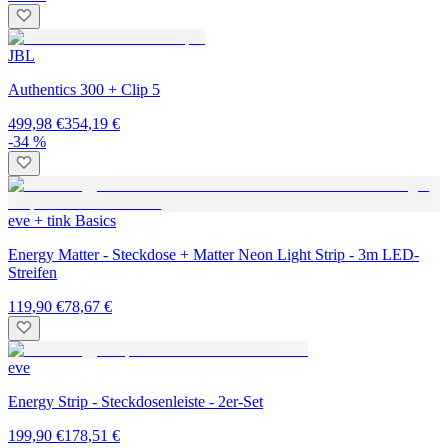
JBL
Authentics 300 + Clip 5
499,98 €
354,19 €
-34 %
eve + tink Basics
Energy Matter - Steckdose + Matter Neon Light Strip - 3m LED-
Streifen
119,90 €
78,67 €
eve
Energy Strip - Steckdosenleiste - 2er-Set
199,90 €
178,51 €