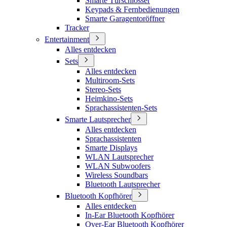
Smarte Türschlösser
Keypads & Fernbedienungen
Smarte Garagentoröffner
Tracker
Entertainment
Alles entdecken
Sets
Alles entdecken
Multiroom-Sets
Stereo-Sets
Heimkino-Sets
Sprachassistenten-Sets
Smarte Lautsprecher
Alles entdecken
Sprachassistenten
Smarte Displays
WLAN Lautsprecher
WLAN Subwoofers
Wireless Soundbars
Bluetooth Lautsprecher
Bluetooth Kopfhörer
Alles entdecken
In-Ear Bluetooth Kopfhörer
Over-Ear Bluetooth Kopfhörer