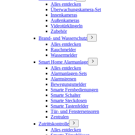
Alles entdecken
Überwachungskamera-Set
Innenkameras
Außenkameras
Videotürklingeln
Zubehör
Brand- und Wasserschutz
Alles entdecken
Rauchmelder
Wassermelder
Smart Home Alarmanlage
Alles entdecken
Alarmanlagen-Sets
Alarmsirenen
Bewegungsmelder
Smarte Fernbedienungen
Smarte Schalter
Smarte Steckdosen
Smarte Tastenfelder
Tür- und Fenstersensoren
Zentralen
Zutrittskontrolle
Alles entdecken