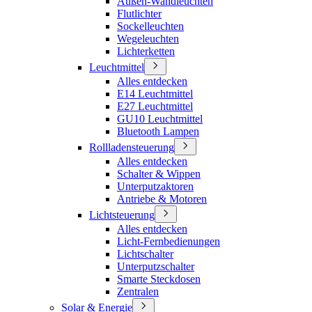
Außen-Wandleuchten
Flutlichter
Sockelleuchten
Wegeleuchten
Lichterketten
Leuchtmittel
Alles entdecken
E14 Leuchtmittel
E27 Leuchtmittel
GU10 Leuchtmittel
Bluetooth Lampen
Rollladensteuerung
Alles entdecken
Schalter & Wippen
Unterputzaktoren
Antriebe & Motoren
Lichtsteuerung
Alles entdecken
Licht-Fernbedienungen
Lichtschalter
Unterputzschalter
Smarte Steckdosen
Zentralen
Solar & Energie