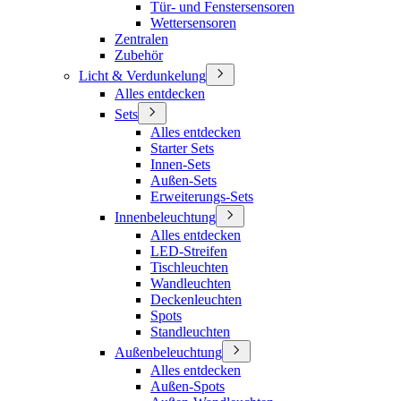
Tür- und Fenstersensoren
Wettersensoren
Zentralen
Zubehör
Licht & Verdunkelung
Alles entdecken
Sets
Alles entdecken
Starter Sets
Innen-Sets
Außen-Sets
Erweiterungs-Sets
Innenbeleuchtung
Alles entdecken
LED-Streifen
Tischleuchten
Wandleuchten
Deckenleuchten
Spots
Standleuchten
Außenbeleuchtung
Alles entdecken
Außen-Spots