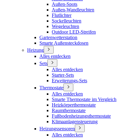
Außen-Spots
Außen-Wandleuchten
Flutlichter
Sockelleuchten
Wegeleuchten
Outdoor LED-Streifen
Gartenwetterstation
Smarte Außensteckdosen
Heizung
Alles entdecken
Sets
Alles entdecken
Starter-Sets
Erweiterungs-Sets
Thermostate
Alles entdecken
Smarte Thermostate im Vergleich
Heizkörperthermostate
Raumthermostate
Fußbodenheizungsthermostate
Klimaanlagensteuerung
Heizungssensoren
Alles entdecken