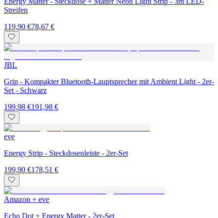
Energy Matter - Steckdose + Matter Neon Light Strip - 3m LED-
Streifen
119,90 €
78,67 €
JBL
Grip - Kompakter Bluetooth-Lauptsprecher mit Ambient Light - 2er-
Set - Schwarz
199,98 €
191,98 €
eve
Energy Strip - Steckdosenleiste - 2er-Set
199,90 €
178,51 €
Amazon + eve
Echo Dot + Energy Matter - 2er-Set