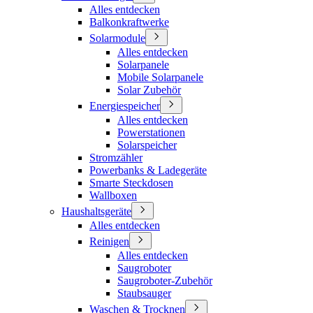
Alles entdecken
Balkonkraftwerke
Solarmodule
Alles entdecken
Solarpanele
Mobile Solarpanele
Solar Zubehör
Energiespeicher
Alles entdecken
Powerstationen
Solarspeicher
Stromzähler
Powerbanks & Ladegeräte
Smarte Steckdosen
Wallboxen
Haushaltsgeräte
Alles entdecken
Reinigen
Alles entdecken
Saugroboter
Saugroboter-Zubehör
Staubsauger
Waschen & Trocknen