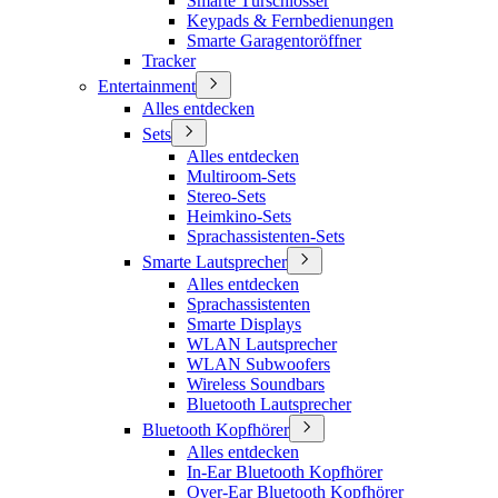
Smarte Türschlösser
Keypads & Fernbedienungen
Smarte Garagentoröffner
Tracker
Entertainment
Alles entdecken
Sets
Alles entdecken
Multiroom-Sets
Stereo-Sets
Heimkino-Sets
Sprachassistenten-Sets
Smarte Lautsprecher
Alles entdecken
Sprachassistenten
Smarte Displays
WLAN Lautsprecher
WLAN Subwoofers
Wireless Soundbars
Bluetooth Lautsprecher
Bluetooth Kopfhörer
Alles entdecken
In-Ear Bluetooth Kopfhörer
Over-Ear Bluetooth Kopfhörer