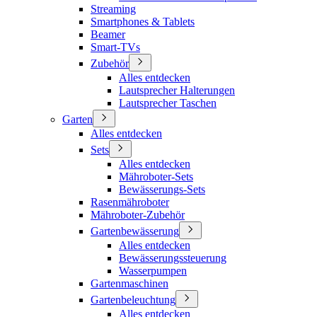
Streaming
Smartphones & Tablets
Beamer
Smart-TVs
Zubehör
Alles entdecken
Lautsprecher Halterungen
Lautsprecher Taschen
Garten
Alles entdecken
Sets
Alles entdecken
Mähroboter-Sets
Bewässerungs-Sets
Rasenmähroboter
Mähroboter-Zubehör
Gartenbewässerung
Alles entdecken
Bewässerungssteuerung
Wasserpumpen
Gartenmaschinen
Gartenbeleuchtung
Alles entdecken