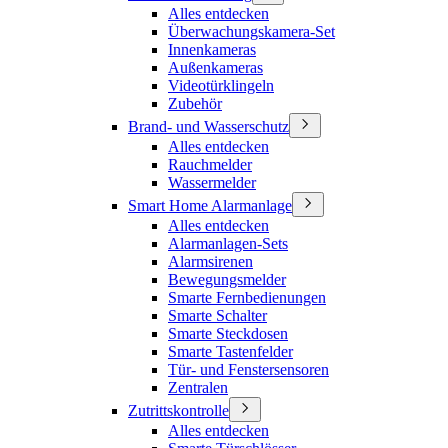
Alles entdecken
Überwachungskamera-Set
Innenkameras
Außenkameras
Videotürklingeln
Zubehör
Brand- und Wasserschutz
Alles entdecken
Rauchmelder
Wassermelder
Smart Home Alarmanlage
Alles entdecken
Alarmanlagen-Sets
Alarmsirenen
Bewegungsmelder
Smarte Fernbedienungen
Smarte Schalter
Smarte Steckdosen
Smarte Tastenfelder
Tür- und Fenstersensoren
Zentralen
Zutrittskontrolle
Alles entdecken