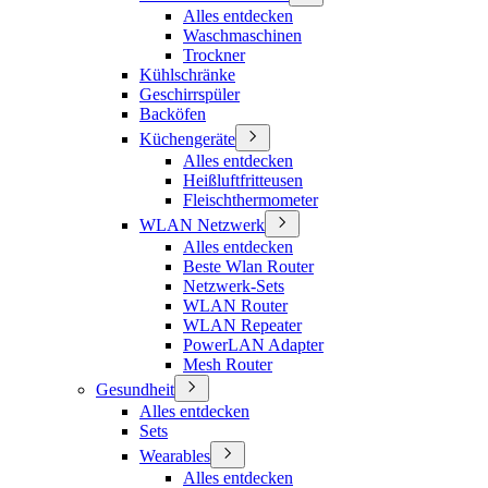
Alles entdecken
Waschmaschinen
Trockner
Kühlschränke
Geschirrspüler
Backöfen
Küchengeräte
Alles entdecken
Heißluftfritteusen
Fleischthermometer
WLAN Netzwerk
Alles entdecken
Beste Wlan Router
Netzwerk-Sets
WLAN Router
WLAN Repeater
PowerLAN Adapter
Mesh Router
Gesundheit
Alles entdecken
Sets
Wearables
Alles entdecken