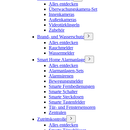
Alles entdecken
Überwachungskamera-Set
Innenkameras
Außenkameras
Videotürklingeln
Zubehör
Brand- und Wasserschutz
Alles entdecken
Rauchmelder
Wassermelder
Smart Home Alarmanlage
Alles entdecken
Alarmanlagen-Sets
Alarmsirenen
Bewegungsmelder
Smarte Fernbedienungen
Smarte Schalter
Smarte Steckdosen
Smarte Tastenfelder
Tür- und Fenstersensoren
Zentralen
Zutrittskontrolle
Alles entdecken