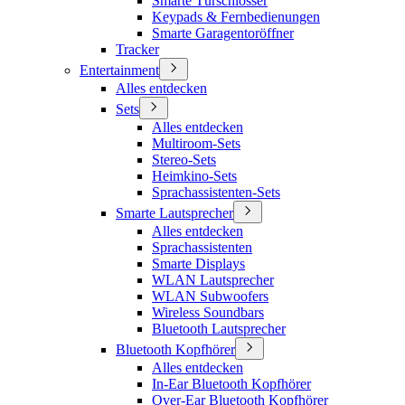
Smarte Türschlösser
Keypads & Fernbedienungen
Smarte Garagentoröffner
Tracker
Entertainment
Alles entdecken
Sets
Alles entdecken
Multiroom-Sets
Stereo-Sets
Heimkino-Sets
Sprachassistenten-Sets
Smarte Lautsprecher
Alles entdecken
Sprachassistenten
Smarte Displays
WLAN Lautsprecher
WLAN Subwoofers
Wireless Soundbars
Bluetooth Lautsprecher
Bluetooth Kopfhörer
Alles entdecken
In-Ear Bluetooth Kopfhörer
Over-Ear Bluetooth Kopfhörer