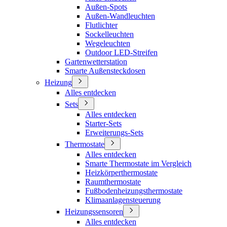
Außen-Spots
Außen-Wandleuchten
Flutlichter
Sockelleuchten
Wegeleuchten
Outdoor LED-Streifen
Gartenwetterstation
Smarte Außensteckdosen
Heizung
Alles entdecken
Sets
Alles entdecken
Starter-Sets
Erweiterungs-Sets
Thermostate
Alles entdecken
Smarte Thermostate im Vergleich
Heizkörperthermostate
Raumthermostate
Fußbodenheizungsthermostate
Klimaanlagensteuerung
Heizungssensoren
Alles entdecken