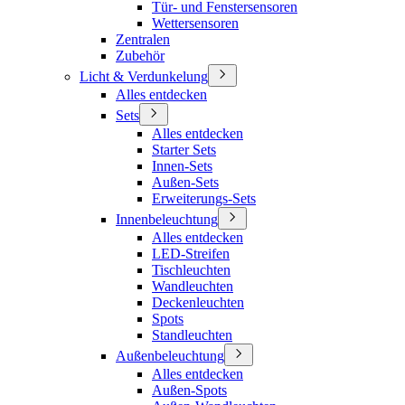
Tür- und Fenstersensoren
Wettersensoren
Zentralen
Zubehör
Licht & Verdunkelung
Alles entdecken
Sets
Alles entdecken
Starter Sets
Innen-Sets
Außen-Sets
Erweiterungs-Sets
Innenbeleuchtung
Alles entdecken
LED-Streifen
Tischleuchten
Wandleuchten
Deckenleuchten
Spots
Standleuchten
Außenbeleuchtung
Alles entdecken
Außen-Spots