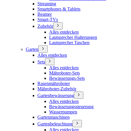
Streaming
Smartphones & Tablets
Beamer
Smart-TVs
Zubehör
Alles entdecken
Lautsprecher Halterungen
Lautsprecher Taschen
Garten
Alles entdecken
Sets
Alles entdecken
Mähroboter-Sets
Bewässerungs-Sets
Rasenmähroboter
Mähroboter-Zubehör
Gartenbewässerung
Alles entdecken
Bewässerungssteuerung
Wasserpumpen
Gartenmaschinen
Gartenbeleuchtung
Alles entdecken