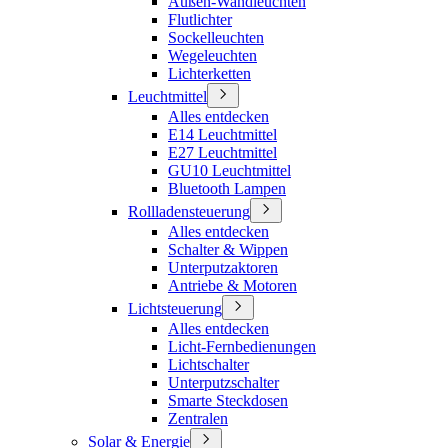
Außen-Wandleuchten
Flutlichter
Sockelleuchten
Wegeleuchten
Lichterketten
Leuchtmittel
Alles entdecken
E14 Leuchtmittel
E27 Leuchtmittel
GU10 Leuchtmittel
Bluetooth Lampen
Rollladensteuerung
Alles entdecken
Schalter & Wippen
Unterputzaktoren
Antriebe & Motoren
Lichtsteuerung
Alles entdecken
Licht-Fernbedienungen
Lichtschalter
Unterputzschalter
Smarte Steckdosen
Zentralen
Solar & Energie