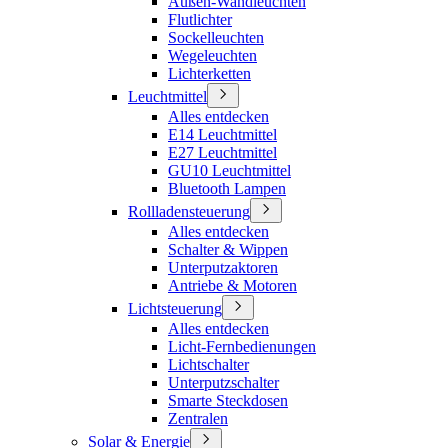
Außen-Wandleuchten
Flutlichter
Sockelleuchten
Wegeleuchten
Lichterketten
Leuchtmittel
Alles entdecken
E14 Leuchtmittel
E27 Leuchtmittel
GU10 Leuchtmittel
Bluetooth Lampen
Rollladensteuerung
Alles entdecken
Schalter & Wippen
Unterputzaktoren
Antriebe & Motoren
Lichtsteuerung
Alles entdecken
Licht-Fernbedienungen
Lichtschalter
Unterputzschalter
Smarte Steckdosen
Zentralen
Solar & Energie