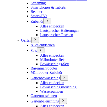
Streaming
Smartphones & Tablets
Beamer
Smart-TVs
Zubehör
Alles entdecken
Lautsprecher Halterungen
Lautsprecher Taschen
Garten
Alles entdecken
Sets
Alles entdecken
Mähroboter-Sets
Bewässerungs-Sets
Rasenmähroboter
Mähroboter-Zubehör
Gartenbewässerung
Alles entdecken
Bewässerungssteuerung
Wasserpumpen
Gartenmaschinen
Gartenbeleuchtung
Alles entdecken