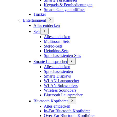
Smarte Türschlösser
Keypads & Fernbedienungen
Smarte Garagentoröffner
Tracker
Entertainment
Alles entdecken
Sets
Alles entdecken
Multiroom-Sets
Stereo-Sets
Heimkino-Sets
Sprachassistenten-Sets
Smarte Lautsprecher
Alles entdecken
Sprachassistenten
Smarte Displays
WLAN Lautsprecher
WLAN Subwoofers
Wireless Soundbars
Bluetooth Lautsprecher
Bluetooth Kopfhörer
Alles entdecken
In-Ear Bluetooth Kopfhörer
Over-Ear Bluetooth Kopfhörer