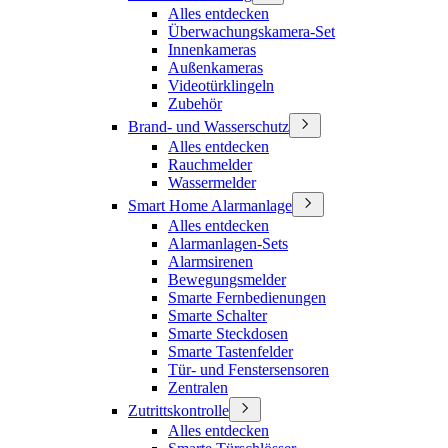
Alles entdecken
Überwachungskamera-Set
Innenkameras
Außenkameras
Videotürklingeln
Zubehör
Brand- und Wasserschutz
Alles entdecken
Rauchmelder
Wassermelder
Smart Home Alarmanlage
Alles entdecken
Alarmanlagen-Sets
Alarmsirenen
Bewegungsmelder
Smarte Fernbedienungen
Smarte Schalter
Smarte Steckdosen
Smarte Tastenfelder
Tür- und Fenstersensoren
Zentralen
Zutrittskontrolle
Alles entdecken