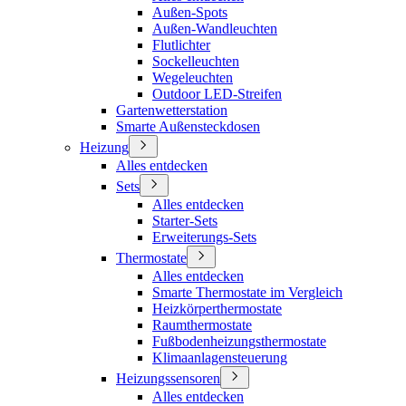
Außen-Spots
Außen-Wandleuchten
Flutlichter
Sockelleuchten
Wegeleuchten
Outdoor LED-Streifen
Gartenwetterstation
Smarte Außensteckdosen
Heizung
Alles entdecken
Sets
Alles entdecken
Starter-Sets
Erweiterungs-Sets
Thermostate
Alles entdecken
Smarte Thermostate im Vergleich
Heizkörperthermostate
Raumthermostate
Fußbodenheizungsthermostate
Klimaanlagensteuerung
Heizungssensoren
Alles entdecken