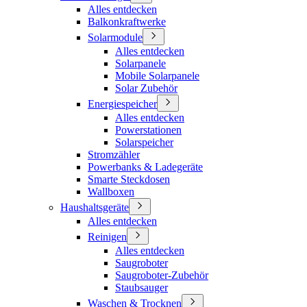
Alles entdecken
Balkonkraftwerke
Solarmodule
Alles entdecken
Solarpanele
Mobile Solarpanele
Solar Zubehör
Energiespeicher
Alles entdecken
Powerstationen
Solarspeicher
Stromzähler
Powerbanks & Ladegeräte
Smarte Steckdosen
Wallboxen
Haushaltsgeräte
Alles entdecken
Reinigen
Alles entdecken
Saugroboter
Saugroboter-Zubehör
Staubsauger
Waschen & Trocknen