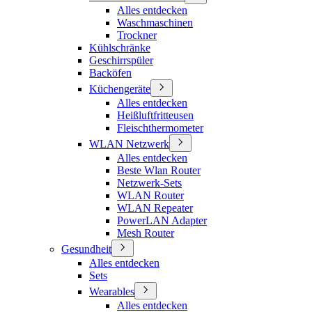
Alles entdecken
Waschmaschinen
Trockner
Kühlschränke
Geschirrspüler
Backöfen
Küchengeräte
Alles entdecken
Heißluftfritteusen
Fleischthermometer
WLAN Netzwerk
Alles entdecken
Beste Wlan Router
Netzwerk-Sets
WLAN Router
WLAN Repeater
PowerLAN Adapter
Mesh Router
Gesundheit
Alles entdecken
Sets
Wearables
Alles entdecken