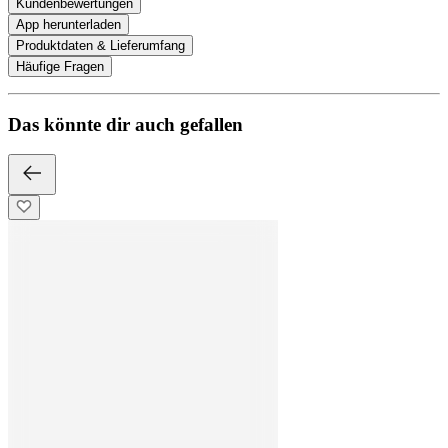
Kundenbewertungen
App herunterladen
Produktdaten & Lieferumfang
Häufige Fragen
Das könnte dir auch gefallen
eufy
S4 Starter-Set 4+1 - 4er-Kameraset mit HomeBase 3 + Indoor Cam
C35
1.596,00 €
1.449,55 €
eufy