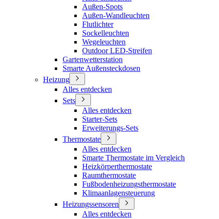
Außen-Spots
Außen-Wandleuchten
Flutlichter
Sockelleuchten
Wegeleuchten
Outdoor LED-Streifen
Gartenwetterstation
Smarte Außensteckdosen
Heizung
Alles entdecken
Sets
Alles entdecken
Starter-Sets
Erweiterungs-Sets
Thermostate
Alles entdecken
Smarte Thermostate im Vergleich
Heizkörperthermostate
Raumthermostate
Fußbodenheizungsthermostate
Klimaanlagensteuerung
Heizungssensoren
Alles entdecken