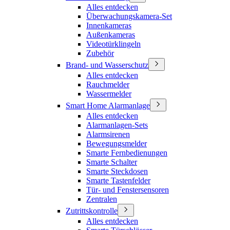
Alles entdecken
Überwachungskamera-Set
Innenkameras
Außenkameras
Videotürklingeln
Zubehör
Brand- und Wasserschutz
Alles entdecken
Rauchmelder
Wassermelder
Smart Home Alarmanlage
Alles entdecken
Alarmanlagen-Sets
Alarmsirenen
Bewegungsmelder
Smarte Fernbedienungen
Smarte Schalter
Smarte Steckdosen
Smarte Tastenfelder
Tür- und Fenstersensoren
Zentralen
Zutrittskontrolle
Alles entdecken