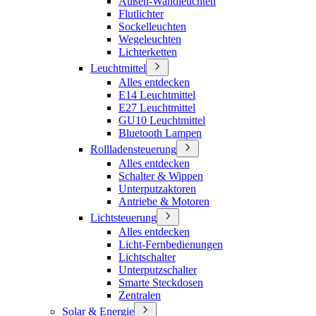
Außen-Wandleuchten
Flutlichter
Sockelleuchten
Wegeleuchten
Lichterketten
Leuchtmittel
Alles entdecken
E14 Leuchtmittel
E27 Leuchtmittel
GU10 Leuchtmittel
Bluetooth Lampen
Rollladensteuerung
Alles entdecken
Schalter & Wippen
Unterputzaktoren
Antriebe & Motoren
Lichtsteuerung
Alles entdecken
Licht-Fernbedienungen
Lichtschalter
Unterputzschalter
Smarte Steckdosen
Zentralen
Solar & Energie