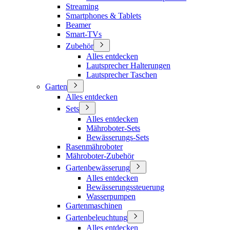
Streaming
Smartphones & Tablets
Beamer
Smart-TVs
Zubehör
Alles entdecken
Lautsprecher Halterungen
Lautsprecher Taschen
Garten
Alles entdecken
Sets
Alles entdecken
Mähroboter-Sets
Bewässerungs-Sets
Rasenmähroboter
Mähroboter-Zubehör
Gartenbewässerung
Alles entdecken
Bewässerungssteuerung
Wasserpumpen
Gartenmaschinen
Gartenbeleuchtung
Alles entdecken