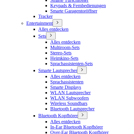
Smarte Türschlösser
Keypads & Fernbedienungen
Smarte Garagentoröffner
Tracker
Entertainment
Alles entdecken
Sets
Alles entdecken
Multiroom-Sets
Stereo-Sets
Heimkino-Sets
Sprachassistenten-Sets
Smarte Lautsprecher
Alles entdecken
Sprachassistenten
Smarte Displays
WLAN Lautsprecher
WLAN Subwoofers
Wireless Soundbars
Bluetooth Lautsprecher
Bluetooth Kopfhörer
Alles entdecken
In-Ear Bluetooth Kopfhörer
Over-Ear Bluetooth Kopfhörer