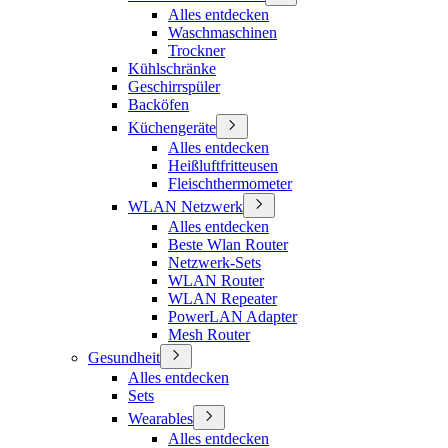
Alles entdecken
Waschmaschinen
Trockner
Kühlschränke
Geschirrspüler
Backöfen
Küchengeräte
Alles entdecken
Heißluftfritteusen
Fleischthermometer
WLAN Netzwerk
Alles entdecken
Beste Wlan Router
Netzwerk-Sets
WLAN Router
WLAN Repeater
PowerLAN Adapter
Mesh Router
Gesundheit
Alles entdecken
Sets
Wearables
Alles entdecken