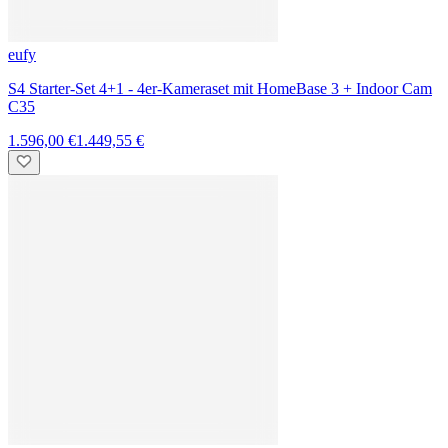
S4 Starter-Set 2+1 - 2er-Kameraset mit HomeBase 3 + Indoor Cam
C220
838,99 €
762,19 €
-16 %
eufy
S4 Starter-Set - 2er-Kameraset mit Smart Display E10 + Indoor
Cam C220 + Video Doorbell E340 mit Chime
1.206,98 €
1.013,71 €
-42 %
JBL
Set - mit Charge 6 Lautsprecher mit integrierter Powerbank + Live
670NC - On-Ear Kopfhörer
329,98 €
188,11 €