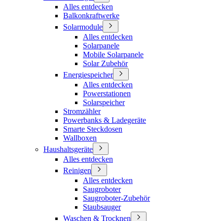
Alles entdecken
Balkonkraftwerke
Solarmodule
Alles entdecken
Solarpanele
Mobile Solarpanele
Solar Zubehör
Energiespeicher
Alles entdecken
Powerstationen
Solarspeicher
Stromzähler
Powerbanks & Ladegeräte
Smarte Steckdosen
Wallboxen
Haushaltsgeräte
Alles entdecken
Reinigen
Alles entdecken
Saugroboter
Saugroboter-Zubehör
Staubsauger
Waschen & Trocknen