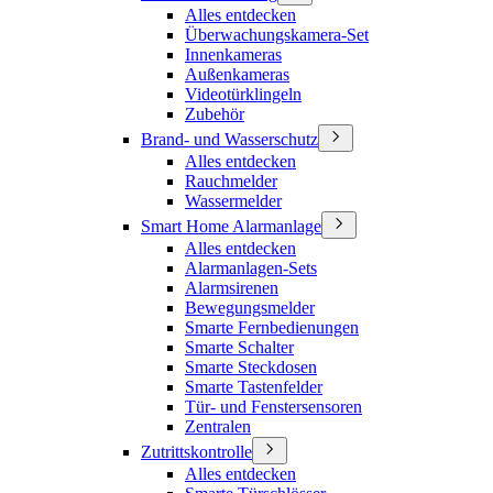
Alles entdecken
Überwachungskamera-Set
Innenkameras
Außenkameras
Videotürklingeln
Zubehör
Brand- und Wasserschutz
Alles entdecken
Rauchmelder
Wassermelder
Smart Home Alarmanlage
Alles entdecken
Alarmanlagen-Sets
Alarmsirenen
Bewegungsmelder
Smarte Fernbedienungen
Smarte Schalter
Smarte Steckdosen
Smarte Tastenfelder
Tür- und Fenstersensoren
Zentralen
Zutrittskontrolle
Alles entdecken