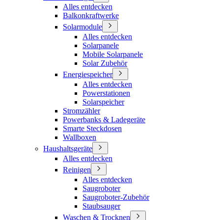
Alles entdecken
Balkonkraftwerke
Solarmodule
Alles entdecken
Solarpanele
Mobile Solarpanele
Solar Zubehör
Energiespeicher
Alles entdecken
Powerstationen
Solarspeicher
Stromzähler
Powerbanks & Ladegeräte
Smarte Steckdosen
Wallboxen
Haushaltsgeräte
Alles entdecken
Reinigen
Alles entdecken
Saugroboter
Saugroboter-Zubehör
Staubsauger
Waschen & Trocknen