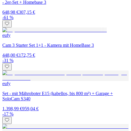
- 2er-Set + Homebase 3
648,98 €
307,15 €
-61 %
eufy
Cam 3 Starter Set 1+1 - Kamera mit HomeBase 3
448,00 €
172,75 €
-31 %
eufy
Set - mit Mähroboter E15 (kabellos, bis 800 m²) + Garage +
SoloCam S340
1.398,99 €
959,04 €
-17 %