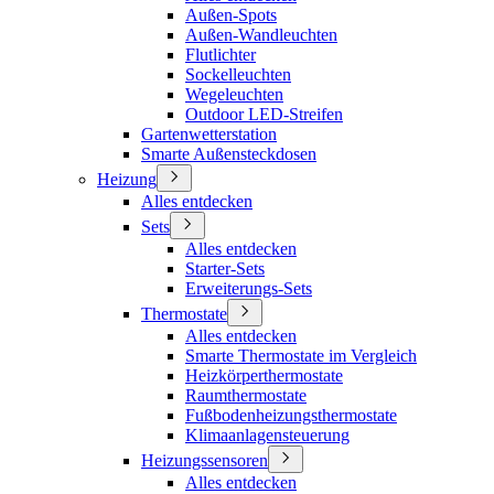
Außen-Spots
Außen-Wandleuchten
Flutlichter
Sockelleuchten
Wegeleuchten
Outdoor LED-Streifen
Gartenwetterstation
Smarte Außensteckdosen
Heizung
Alles entdecken
Sets
Alles entdecken
Starter-Sets
Erweiterungs-Sets
Thermostate
Alles entdecken
Smarte Thermostate im Vergleich
Heizkörperthermostate
Raumthermostate
Fußbodenheizungsthermostate
Klimaanlagensteuerung
Heizungssensoren
Alles entdecken