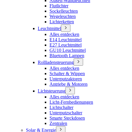
Außen-Wandleuchten
Flutlichter
Sockelleuchten
Wegeleuchten
Lichterketten
Leuchtmittel
Alles entdecken
E14 Leuchtmittel
E27 Leuchtmittel
GU10 Leuchtmittel
Bluetooth Lampen
Rollladensteuerung
Alles entdecken
Schalter & Wippen
Unterputzaktoren
Antriebe & Motoren
Lichtsteuerung
Alles entdecken
Licht-Fernbedienungen
Lichtschalter
Unterputzschalter
Smarte Steckdosen
Zentralen
Solar & Energie