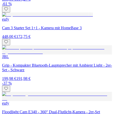
-61 %
eufy
Cam 3 Starter Set 1+1 - Kamera mit HomeBase 3
448,00 €
172,75 €
JBL
Grip - Kompakter Bluetooth-Lauptsprecher mit Ambient Light - 2er-
Set - Schwarz
199,98 €
191,98 €
-37 %
eufy
Floodlight Cam E340 - 360° Dual-Flutlicht-Kamera - 2er-Set