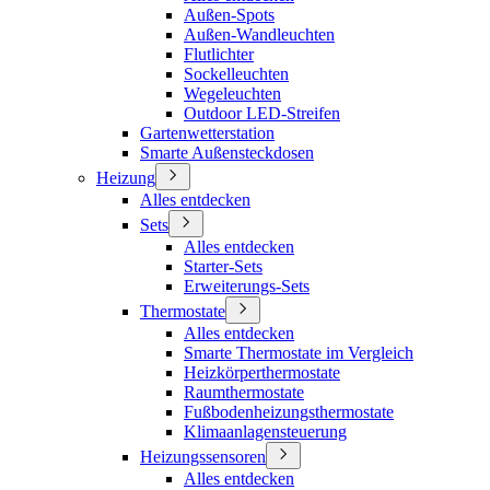
Außen-Spots
Außen-Wandleuchten
Flutlichter
Sockelleuchten
Wegeleuchten
Outdoor LED-Streifen
Gartenwetterstation
Smarte Außensteckdosen
Heizung
Alles entdecken
Sets
Alles entdecken
Starter-Sets
Erweiterungs-Sets
Thermostate
Alles entdecken
Smarte Thermostate im Vergleich
Heizkörperthermostate
Raumthermostate
Fußbodenheizungsthermostate
Klimaanlagensteuerung
Heizungssensoren
Alles entdecken