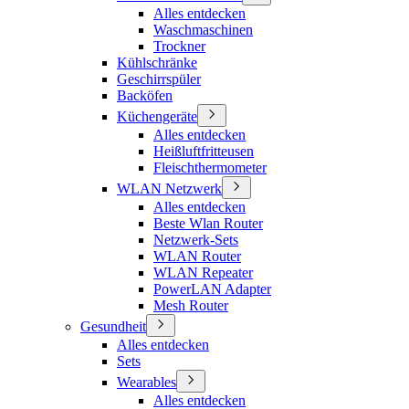
Alles entdecken
Waschmaschinen
Trockner
Kühlschränke
Geschirrspüler
Backöfen
Küchengeräte
Alles entdecken
Heißluftfritteusen
Fleischthermometer
WLAN Netzwerk
Alles entdecken
Beste Wlan Router
Netzwerk-Sets
WLAN Router
WLAN Repeater
PowerLAN Adapter
Mesh Router
Gesundheit
Alles entdecken
Sets
Wearables
Alles entdecken