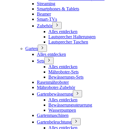
Streaming
Smartphones & Tablets
Beamer
Smart-TVs
Zubehör
Alles entdecken
Lautsprecher Halterungen
Lautsprecher Taschen
Garten
Alles entdecken
Sets
Alles entdecken
Mähroboter-Sets
Bewässerungs-Sets
Rasenmähroboter
Mähroboter-Zubehör
Gartenbewässerung
Alles entdecken
Bewässerungssteuerung
Wasserpumpen
Gartenmaschinen
Gartenbeleuchtung
Alles entdecken