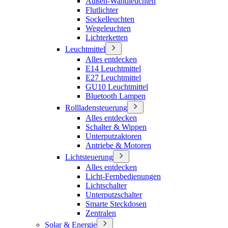
Außen-Wandleuchten
Flutlichter
Sockelleuchten
Wegeleuchten
Lichterketten
Leuchtmittel
Alles entdecken
E14 Leuchtmittel
E27 Leuchtmittel
GU10 Leuchtmittel
Bluetooth Lampen
Rollladensteuerung
Alles entdecken
Schalter & Wippen
Unterputzaktoren
Antriebe & Motoren
Lichtsteuerung
Alles entdecken
Licht-Fernbedienungen
Lichtschalter
Unterputzschalter
Smarte Steckdosen
Zentralen
Solar & Energie