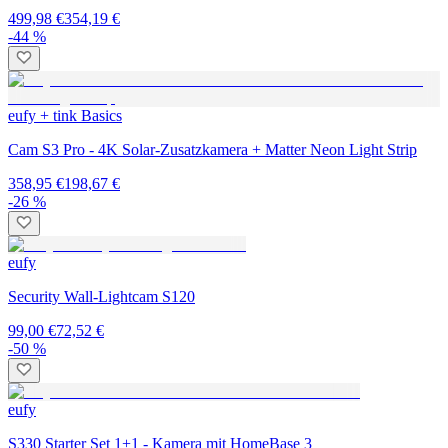
499,98 €
354,19 €
-44 %
eufy + tink Basics
Cam S3 Pro - 4K Solar-Zusatzkamera + Matter Neon Light Strip
358,95 €
198,67 €
-26 %
eufy
Security Wall-Lightcam S120
99,00 €
72,52 €
-50 %
eufy
S330 Starter Set 1+1 - Kamera mit HomeBase 3