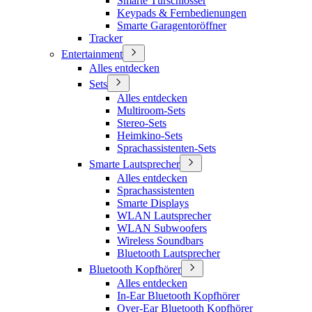
Smarte Türschlösser
Keypads & Fernbedienungen
Smarte Garagentoröffner
Tracker
Entertainment
Alles entdecken
Sets
Alles entdecken
Multiroom-Sets
Stereo-Sets
Heimkino-Sets
Sprachassistenten-Sets
Smarte Lautsprecher
Alles entdecken
Sprachassistenten
Smarte Displays
WLAN Lautsprecher
WLAN Subwoofers
Wireless Soundbars
Bluetooth Lautsprecher
Bluetooth Kopfhörer
Alles entdecken
In-Ear Bluetooth Kopfhörer
Over-Ear Bluetooth Kopfhörer