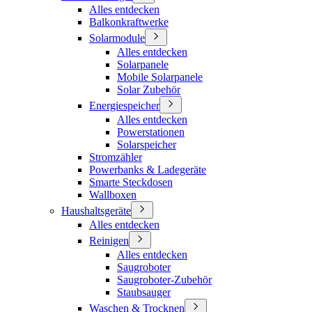
Alles entdecken
Balkonkraftwerke
Solarmodule
Alles entdecken
Solarpanele
Mobile Solarpanele
Solar Zubehör
Energiespeicher
Alles entdecken
Powerstationen
Solarspeicher
Stromzähler
Powerbanks & Ladegeräte
Smarte Steckdosen
Wallboxen
Haushaltsgeräte
Alles entdecken
Reinigen
Alles entdecken
Saugroboter
Saugroboter-Zubehör
Staubsauger
Waschen & Trocknen