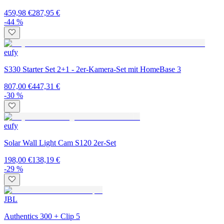
459,98 €
287,95 €
-44 %
eufy
S330 Starter Set 2+1 - 2er-Kamera-Set mit HomeBase 3
807,00 €
447,31 €
-30 %
eufy
Solar Wall Light Cam S120 2er-Set
198,00 €
138,19 €
-29 %
JBL
Authentics 300 + Clip 5