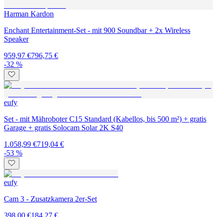
Harman Kardon
Enchant Entertainment-Set - mit 900 Soundbar + 2x Wireless
Speaker
959,97 €
796,75 €
-32 %
eufy
Set - mit Mähroboter C15 Standard (Kabellos, bis 500 m²) + gratis
Garage + gratis Solocam Solar 2K S40
1.058,99 €
719,04 €
-53 %
eufy
Cam 3 - Zusatzkamera 2er-Set
398,00 €
184,27 €