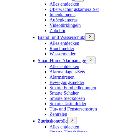
Alles entdecken
Überwachungskamera-Set
Innenkameras
Außenkameras
Videotürklingeln
Zubehör
Brand- und Wasserschutz
Alles entdecken
Rauchmelder
Wassermelder
Smart Home Alarmanlage
Alles entdecken
Alarmanlagen-Sets
Alarmsirenen
Bewegungsmelder
Smarte Fernbedienungen
Smarte Schalter
Smarte Steckdosen
Smarte Tastenfelder
Tür- und Fenstersensoren
Zentralen
Zutrittskontrolle
Alles entdecken