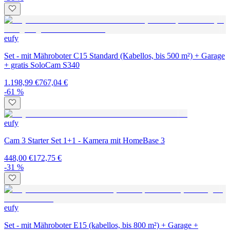
eufy
Set - mit Mähroboter C15 Standard (Kabellos, bis 500 m²) + Garage
+ gratis SoloCam S340
1.198,99 €
767,04 €
-61 %
eufy
Cam 3 Starter Set 1+1 - Kamera mit HomeBase 3
448,00 €
172,75 €
-31 %
eufy
Set - mit Mähroboter E15 (kabellos, bis 800 m²) + Garage +