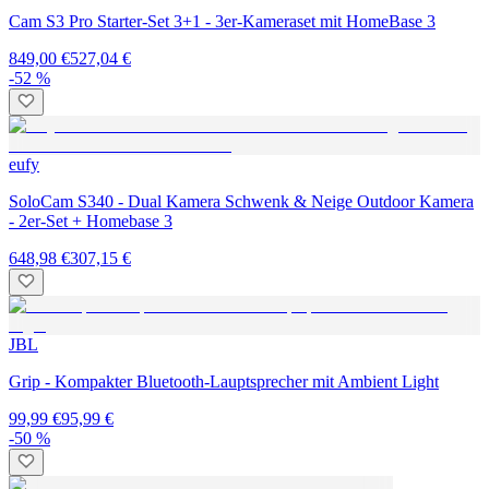
Cam S3 Pro Starter-Set 3+1 - 3er-Kameraset mit HomeBase 3
849,00 €
527,04 €
-52 %
eufy
SoloCam S340 - Dual Kamera Schwenk & Neige Outdoor Kamera
- 2er-Set + Homebase 3
648,98 €
307,15 €
JBL
Grip - Kompakter Bluetooth-Lauptsprecher mit Ambient Light
99,99 €
95,99 €
-50 %