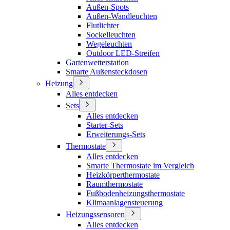
Außen-Spots
Außen-Wandleuchten
Flutlichter
Sockelleuchten
Wegeleuchten
Outdoor LED-Streifen
Gartenwetterstation
Smarte Außensteckdosen
Heizung
Alles entdecken
Sets
Alles entdecken
Starter-Sets
Erweiterungs-Sets
Thermostate
Alles entdecken
Smarte Thermostate im Vergleich
Heizkörperthermostate
Raumthermostate
Fußbodenheizungsthermostate
Klimaanlagensteuerung
Heizungssensoren
Alles entdecken