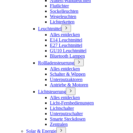
Außen-Wandleuchten
Flutlichter
Sockelleuchten
Wegeleuchten
Lichterketten
Leuchtmittel
Alles entdecken
E14 Leuchtmittel
E27 Leuchtmittel
GU10 Leuchtmittel
Bluetooth Lampen
Rollladensteuerung
Alles entdecken
Schalter & Wippen
Unterputzaktoren
Antriebe & Motoren
Lichtsteuerung
Alles entdecken
Licht-Fernbedienungen
Lichtschalter
Unterputzschalter
Smarte Steckdosen
Zentralen
Solar & Energie