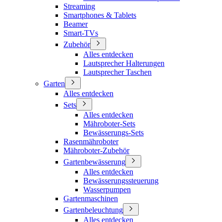
Streaming
Smartphones & Tablets
Beamer
Smart-TVs
Zubehör
Alles entdecken
Lautsprecher Halterungen
Lautsprecher Taschen
Garten
Alles entdecken
Sets
Alles entdecken
Mähroboter-Sets
Bewässerungs-Sets
Rasenmähroboter
Mähroboter-Zubehör
Gartenbewässerung
Alles entdecken
Bewässerungssteuerung
Wasserpumpen
Gartenmaschinen
Gartenbeleuchtung
Alles entdecken