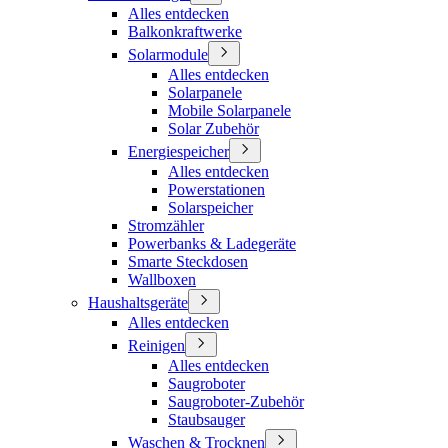
Alles entdecken
Balkonkraftwerke
Solarmodule
Alles entdecken
Solarpanele
Mobile Solarpanele
Solar Zubehör
Energiespeicher
Alles entdecken
Powerstationen
Solarspeicher
Stromzähler
Powerbanks & Ladegeräte
Smarte Steckdosen
Wallboxen
Haushaltsgeräte
Alles entdecken
Reinigen
Alles entdecken
Saugroboter
Saugroboter-Zubehör
Staubsauger
Waschen & Trocknen