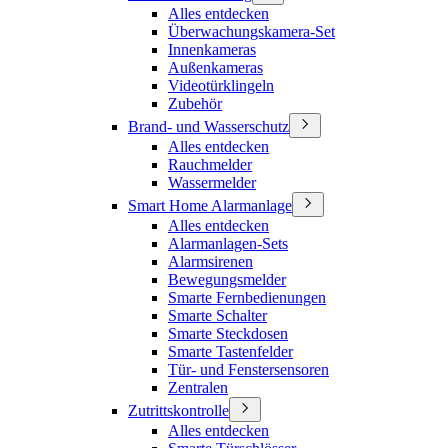
Alles entdecken
Überwachungskamera-Set
Innenkameras
Außenkameras
Videotürklingeln
Zubehör
Brand- und Wasserschutz
Alles entdecken
Rauchmelder
Wassermelder
Smart Home Alarmanlage
Alles entdecken
Alarmanlagen-Sets
Alarmsirenen
Bewegungsmelder
Smarte Fernbedienungen
Smarte Schalter
Smarte Steckdosen
Smarte Tastenfelder
Tür- und Fenstersensoren
Zentralen
Zutrittskontrolle
Alles entdecken