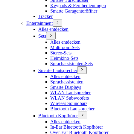
Smarte Türschlösser
Keypads & Fernbedienungen
Smarte Garagentoröffner
Tracker
Entertainment
Alles entdecken
Sets
Alles entdecken
Multiroom-Sets
Stereo-Sets
Heimkino-Sets
Sprachassistenten-Sets
Smarte Lautsprecher
Alles entdecken
Sprachassistenten
Smarte Displays
WLAN Lautsprecher
WLAN Subwoofers
Wireless Soundbars
Bluetooth Lautsprecher
Bluetooth Kopfhörer
Alles entdecken
In-Ear Bluetooth Kopfhörer
Over-Ear Bluetooth Kopfhörer