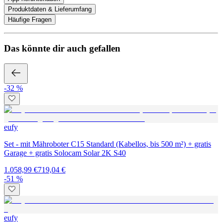
Produktdaten & Lieferumfang
Häufige Fragen
Das könnte dir auch gefallen
-32 %
eufy
Set - mit Mähroboter C15 Standard (Kabellos, bis 500 m²) + gratis
Garage + gratis Solocam Solar 2K S40
1.058,99 €
719,04 €
-51 %
eufy