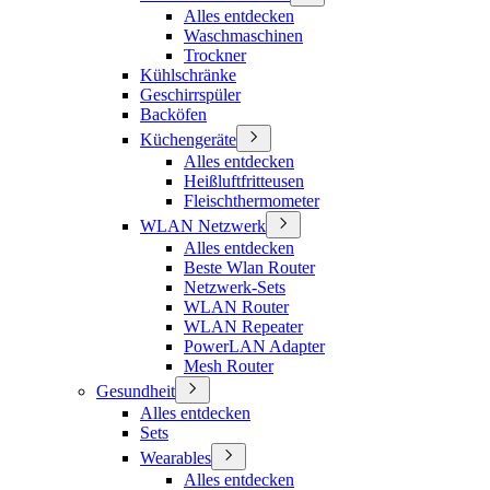
Alles entdecken
Waschmaschinen
Trockner
Kühlschränke
Geschirrspüler
Backöfen
Küchengeräte
Alles entdecken
Heißluftfritteusen
Fleischthermometer
WLAN Netzwerk
Alles entdecken
Beste Wlan Router
Netzwerk-Sets
WLAN Router
WLAN Repeater
PowerLAN Adapter
Mesh Router
Gesundheit
Alles entdecken
Sets
Wearables
Alles entdecken