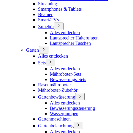
Streaming
Smartphones & Tablets
Beamer
Smart-TVs
Zubehör
Alles entdecken
Lautsprecher Halterungen
Lautsprecher Taschen
Garten
Alles entdecken
Sets
Alles entdecken
Mähroboter-Sets
Bewässerungs-Sets
Rasenmähroboter
Mähroboter-Zubehör
Gartenbewässerung
Alles entdecken
Bewässerungssteuerung
Wasserpumpen
Gartenmaschinen
Gartenbeleuchtung
Alles entdecken