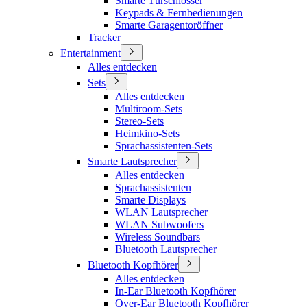
Smarte Türschlösser
Keypads & Fernbedienungen
Smarte Garagentoröffner
Tracker
Entertainment
Alles entdecken
Sets
Alles entdecken
Multiroom-Sets
Stereo-Sets
Heimkino-Sets
Sprachassistenten-Sets
Smarte Lautsprecher
Alles entdecken
Sprachassistenten
Smarte Displays
WLAN Lautsprecher
WLAN Subwoofers
Wireless Soundbars
Bluetooth Lautsprecher
Bluetooth Kopfhörer
Alles entdecken
In-Ear Bluetooth Kopfhörer
Over-Ear Bluetooth Kopfhörer