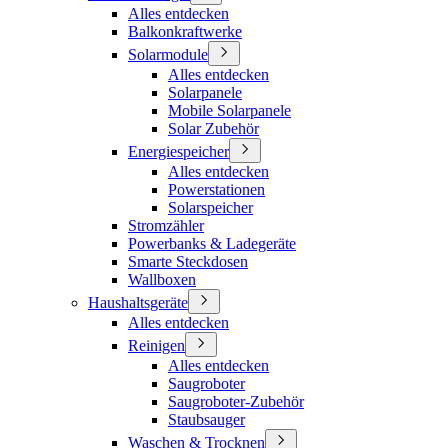
Alles entdecken
Balkonkraftwerke
Solarmodule
Alles entdecken
Solarpanele
Mobile Solarpanele
Solar Zubehör
Energiespeicher
Alles entdecken
Powerstationen
Solarspeicher
Stromzähler
Powerbanks & Ladegeräte
Smarte Steckdosen
Wallboxen
Haushaltsgeräte
Alles entdecken
Reinigen
Alles entdecken
Saugroboter
Saugroboter-Zubehör
Staubsauger
Waschen & Trocknen