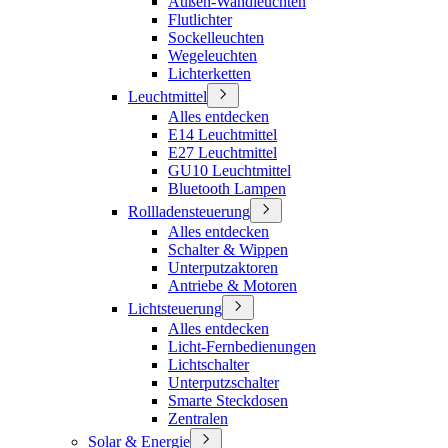
Außen-Wandleuchten
Flutlichter
Sockelleuchten
Wegeleuchten
Lichterketten
Leuchtmittel
Alles entdecken
E14 Leuchtmittel
E27 Leuchtmittel
GU10 Leuchtmittel
Bluetooth Lampen
Rollladensteuerung
Alles entdecken
Schalter & Wippen
Unterputzaktoren
Antriebe & Motoren
Lichtsteuerung
Alles entdecken
Licht-Fernbedienungen
Lichtschalter
Unterputzschalter
Smarte Steckdosen
Zentralen
Solar & Energie