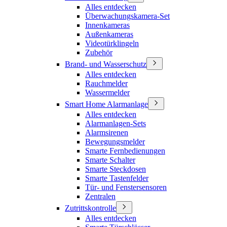
Alles entdecken
Überwachungskamera-Set
Innenkameras
Außenkameras
Videotürklingeln
Zubehör
Brand- und Wasserschutz
Alles entdecken
Rauchmelder
Wassermelder
Smart Home Alarmanlage
Alles entdecken
Alarmanlagen-Sets
Alarmsirenen
Bewegungsmelder
Smarte Fernbedienungen
Smarte Schalter
Smarte Steckdosen
Smarte Tastenfelder
Tür- und Fenstersensoren
Zentralen
Zutrittskontrolle
Alles entdecken