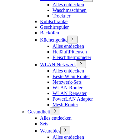
Alles entdecken
Waschmaschinen
Trockner
Kühlschränke
Geschirrspüler
Backöfen
Küchengeräte
Alles entdecken
Heißluftfritteusen
Fleischthermometer
WLAN Netzwerk
Alles entdecken
Beste Wlan Router
Netzwerk-Sets
WLAN Router
WLAN Repeater
PowerLAN Adapter
Mesh Router
Gesundheit
Alles entdecken
Sets
Wearables
Alles entdecken