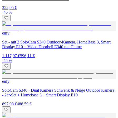
352,95 €
-46 %
eufy
Set - mit 2 SoloCam S340 Outdoor-Kamera, HomeBase 3, Smart
Display E10 + Video Doorbell E340 mit Chime
1.117,97 €
596,11 €
-45 %
eufy
SoloCam S340 - Dual Kamera Schwenk & Neige Outdoor Kamera
- 2er-Set + Homebase 3 + Smart Display E10
897,98 €
488,59 €