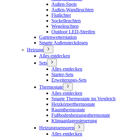
Außen-Spots
Außen-Wandleuchten
Flutlichter
Sockelleuchten
Wegeleuchten
Outdoor LED-Streifen
Gartenwetterstation
Smarte Außensteckdosen
Heizung
Alles entdecken
Sets
Alles entdecken
Starter-Sets
Erweiterungs-Sets
Thermostate
Alles entdecken
Smarte Thermostate im Vergleich
Heizkörperthermostate
Raumthermostate
Fußbodenheizungsthermostate
Klimaanlagensteuerung
Heizungssensoren
Alles entdecken