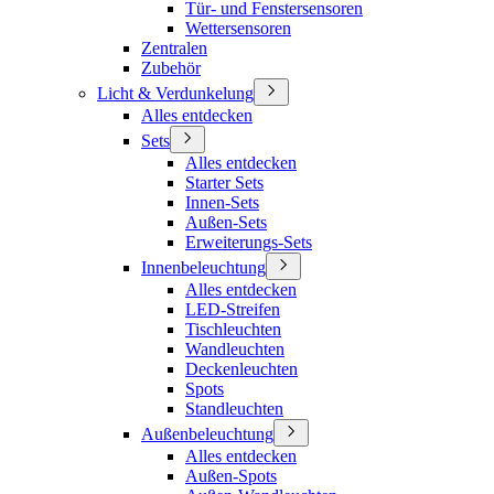
Tür- und Fenstersensoren
Wettersensoren
Zentralen
Zubehör
Licht & Verdunkelung
Alles entdecken
Sets
Alles entdecken
Starter Sets
Innen-Sets
Außen-Sets
Erweiterungs-Sets
Innenbeleuchtung
Alles entdecken
LED-Streifen
Tischleuchten
Wandleuchten
Deckenleuchten
Spots
Standleuchten
Außenbeleuchtung
Alles entdecken
Außen-Spots