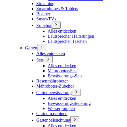
Streaming
Smartphones & Tablets
Beamer
Smart-TVs
Zubehör
Alles entdecken
Lautsprecher Halterungen
Lautsprecher Taschen
Garten
Alles entdecken
Sets
Alles entdecken
Mähroboter-Sets
Bewässerungs-Sets
Rasenmähroboter
Mähroboter-Zubehör
Gartenbewässerung
Alles entdecken
Bewässerungssteuerung
Wasserpumpen
Gartenmaschinen
Gartenbeleuchtung
Alles entdecken