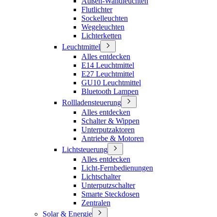
Außen-Wandleuchten
Flutlichter
Sockelleuchten
Wegeleuchten
Lichterketten
Leuchtmittel
Alles entdecken
E14 Leuchtmittel
E27 Leuchtmittel
GU10 Leuchtmittel
Bluetooth Lampen
Rollladensteuerung
Alles entdecken
Schalter & Wippen
Unterputzaktoren
Antriebe & Motoren
Lichtsteuerung
Alles entdecken
Licht-Fernbedienungen
Lichtschalter
Unterputzschalter
Smarte Steckdosen
Zentralen
Solar & Energie