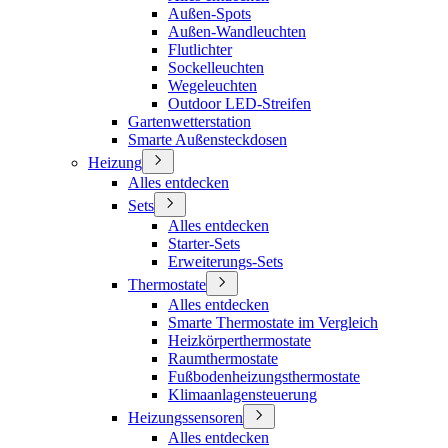
Außen-Spots
Außen-Wandleuchten
Flutlichter
Sockelleuchten
Wegeleuchten
Outdoor LED-Streifen
Gartenwetterstation
Smarte Außensteckdosen
Heizung
Alles entdecken
Sets
Alles entdecken
Starter-Sets
Erweiterungs-Sets
Thermostate
Alles entdecken
Smarte Thermostate im Vergleich
Heizkörperthermostate
Raumthermostate
Fußbodenheizungsthermostate
Klimaanlagensteuerung
Heizungssensoren
Alles entdecken