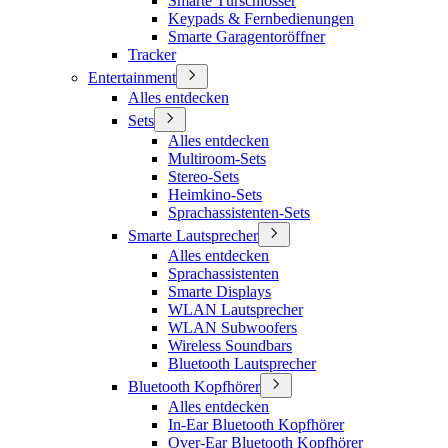
Smarte Türschlösser
Keypads & Fernbedienungen
Smarte Garagentoröffner
Tracker
Entertainment
Alles entdecken
Sets
Alles entdecken
Multiroom-Sets
Stereo-Sets
Heimkino-Sets
Sprachassistenten-Sets
Smarte Lautsprecher
Alles entdecken
Sprachassistenten
Smarte Displays
WLAN Lautsprecher
WLAN Subwoofers
Wireless Soundbars
Bluetooth Lautsprecher
Bluetooth Kopfhörer
Alles entdecken
In-Ear Bluetooth Kopfhörer
Over-Ear Bluetooth Kopfhörer