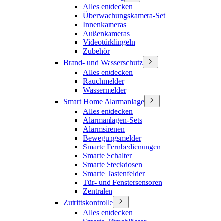
Alles entdecken
Überwachungskamera-Set
Innenkameras
Außenkameras
Videotürklingeln
Zubehör
Brand- und Wasserschutz
Alles entdecken
Rauchmelder
Wassermelder
Smart Home Alarmanlage
Alles entdecken
Alarmanlagen-Sets
Alarmsirenen
Bewegungsmelder
Smarte Fernbedienungen
Smarte Schalter
Smarte Steckdosen
Smarte Tastenfelder
Tür- und Fenstersensoren
Zentralen
Zutrittskontrolle
Alles entdecken