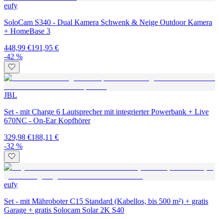
eufy
SoloCam S340 - Dual Kamera Schwenk & Neige Outdoor Kamera
+ HomeBase 3
448,99 €
191,95 €
-42 %
JBL
Set - mit Charge 6 Lautsprecher mit integrierter Powerbank + Live
670NC - On-Ear Kopfhörer
329,98 €
188,11 €
-32 %
eufy
Set - mit Mähroboter C15 Standard (Kabellos, bis 500 m²) + gratis
Garage + gratis Solocam Solar 2K S40