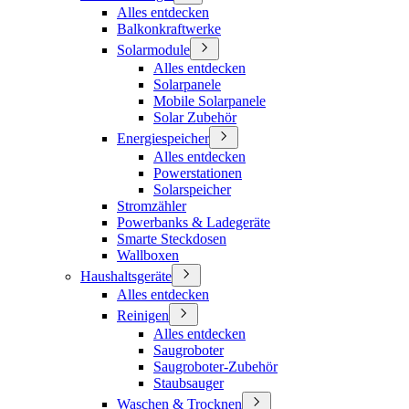
Alles entdecken
Balkonkraftwerke
Solarmodule
Alles entdecken
Solarpanele
Mobile Solarpanele
Solar Zubehör
Energiespeicher
Alles entdecken
Powerstationen
Solarspeicher
Stromzähler
Powerbanks & Ladegeräte
Smarte Steckdosen
Wallboxen
Haushaltsgeräte
Alles entdecken
Reinigen
Alles entdecken
Saugroboter
Saugroboter-Zubehör
Staubsauger
Waschen & Trocknen