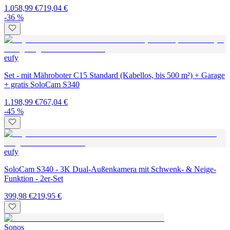
1.058,99 €
719,04 €
-36 %
eufy
Set - mit Mähroboter C15 Standard (Kabellos, bis 500 m²) + Garage
+ gratis SoloCam S340
1.198,99 €
767,04 €
-45 %
eufy
SoloCam S340 - 3K Dual-Außenkamera mit Schwenk- & Neige-
Funktion - 2er-Set
399,98 €
219,95 €
Sonos