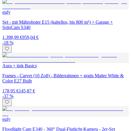
eufy
Set - mit Mähroboter E15 (kabellos, bis 800 m²) + Garage +
SoloCam S340
1.398,99 €
959,04 €
-18 %
Aura + tink Basics
Frames - Carver (10 Zoll) - Bilderrahmen + gratis Matter White &
Color E27 Bulb
178,95 €
145,87 €
-37 %
eufy
Floodlight Cam E340 - 360° Dual-Flutlicht-Kamera - 2er-Set