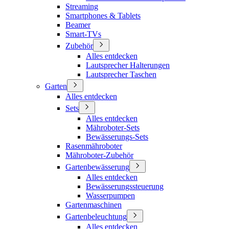
Streaming
Smartphones & Tablets
Beamer
Smart-TVs
Zubehör
Alles entdecken
Lautsprecher Halterungen
Lautsprecher Taschen
Garten
Alles entdecken
Sets
Alles entdecken
Mähroboter-Sets
Bewässerungs-Sets
Rasenmähroboter
Mähroboter-Zubehör
Gartenbewässerung
Alles entdecken
Bewässerungssteuerung
Wasserpumpen
Gartenmaschinen
Gartenbeleuchtung
Alles entdecken