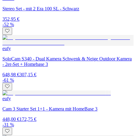
Stereo Set - mit 2 Era 100 SL - Schwarz
352,95 €
-52 %
eufy
SoloCam S340 - Dual Kamera Schwenk & Neige Outdoor Kamera
- 2er-Set + Homebase 3
648,98 €
307,15 €
-61 %
eufy
Cam 3 Starter Set 1+1 - Kamera mit HomeBase 3
448,00 €
172,75 €
-31 %