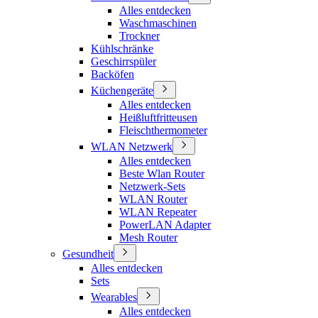
Alles entdecken
Waschmaschinen
Trockner
Kühlschränke
Geschirrspüler
Backöfen
Küchengeräte
Alles entdecken
Heißluftfritteusen
Fleischthermometer
WLAN Netzwerk
Alles entdecken
Beste Wlan Router
Netzwerk-Sets
WLAN Router
WLAN Repeater
PowerLAN Adapter
Mesh Router
Gesundheit
Alles entdecken
Sets
Wearables
Alles entdecken