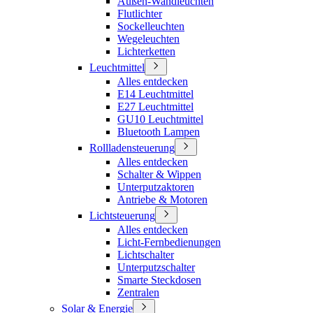
Außen-Wandleuchten
Flutlichter
Sockelleuchten
Wegeleuchten
Lichterketten
Leuchtmittel
Alles entdecken
E14 Leuchtmittel
E27 Leuchtmittel
GU10 Leuchtmittel
Bluetooth Lampen
Rollladensteuerung
Alles entdecken
Schalter & Wippen
Unterputzaktoren
Antriebe & Motoren
Lichtsteuerung
Alles entdecken
Licht-Fernbedienungen
Lichtschalter
Unterputzschalter
Smarte Steckdosen
Zentralen
Solar & Energie