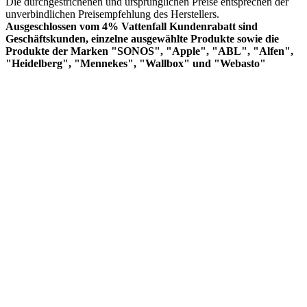
Die durchgestrichenen und ursprünglichen Preise entsprechen der
unverbindlichen Preisempfehlung des Herstellers.
Ausgeschlossen vom 4% Vattenfall Kundenrabatt sind
Geschäftskunden, einzelne ausgewählte Produkte sowie die
Produkte der Marken "SONOS", "Apple", "ABL", "Alfen",
"Heidelberg", "Mennekes", "Wallbox" und "Webasto"