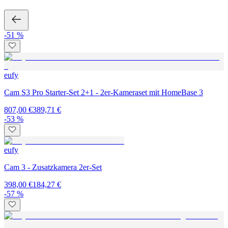
-51 %
eufy
Cam S3 Pro Starter-Set 2+1 - 2er-Kameraset mit HomeBase 3
807,00 €
389,71 €
-53 %
eufy
Cam 3 - Zusatzkamera 2er-Set
398,00 €
184,27 €
-57 %