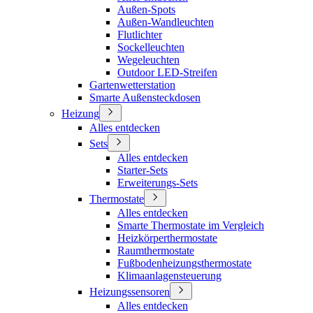
Außen-Spots
Außen-Wandleuchten
Flutlichter
Sockelleuchten
Wegeleuchten
Outdoor LED-Streifen
Gartenwetterstation
Smarte Außensteckdosen
Heizung
Alles entdecken
Sets
Alles entdecken
Starter-Sets
Erweiterungs-Sets
Thermostate
Alles entdecken
Smarte Thermostate im Vergleich
Heizkörperthermostate
Raumthermostate
Fußbodenheizungsthermostate
Klimaanlagensteuerung
Heizungssensoren
Alles entdecken