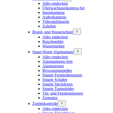
Alles entdecken
Überwachungskamera-Set
Innenkameras
Außenkameras
Videotürklingeln
Zubehör
Brand- und Wasserschutz
Alles entdecken
Rauchmelder
Wassermelder
Smart Home Alarmanlage
Alles entdecken
Alarmanlagen-Sets
Alarmsirenen
Bewegungsmelder
Smarte Fernbedienungen
Smarte Schalter
Smarte Steckdosen
Smarte Tastenfelder
Tür- und Fenstersensoren
Zentralen
Zutrittskontrolle
Alles entdecken