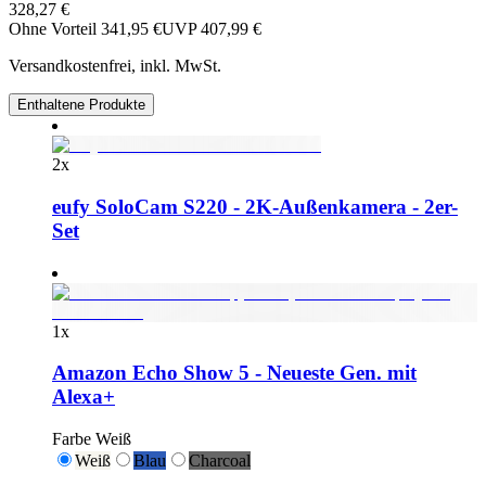
328,27 €
Ohne Vorteil
341,95 €
UVP
407,99 €
Versandkostenfrei, inkl. MwSt.
Enthaltene Produkte
2
x
eufy SoloCam S220 - 2K-Außenkamera - 2er-
Set
1
x
Amazon Echo Show 5 - Neueste Gen. mit
Alexa+
Farbe
Weiß
Weiß
Blau
Charcoal