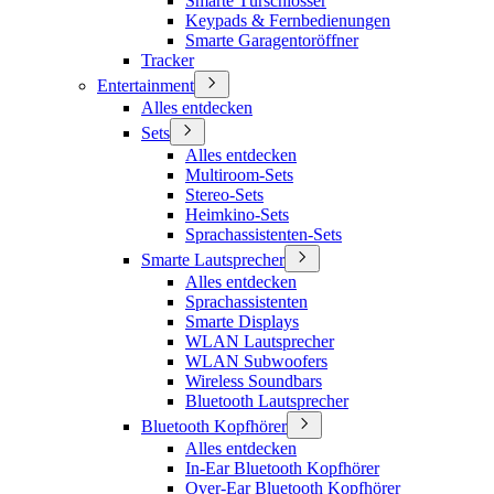
Smarte Türschlösser
Keypads & Fernbedienungen
Smarte Garagentoröffner
Tracker
Entertainment
Alles entdecken
Sets
Alles entdecken
Multiroom-Sets
Stereo-Sets
Heimkino-Sets
Sprachassistenten-Sets
Smarte Lautsprecher
Alles entdecken
Sprachassistenten
Smarte Displays
WLAN Lautsprecher
WLAN Subwoofers
Wireless Soundbars
Bluetooth Lautsprecher
Bluetooth Kopfhörer
Alles entdecken
In-Ear Bluetooth Kopfhörer
Over-Ear Bluetooth Kopfhörer