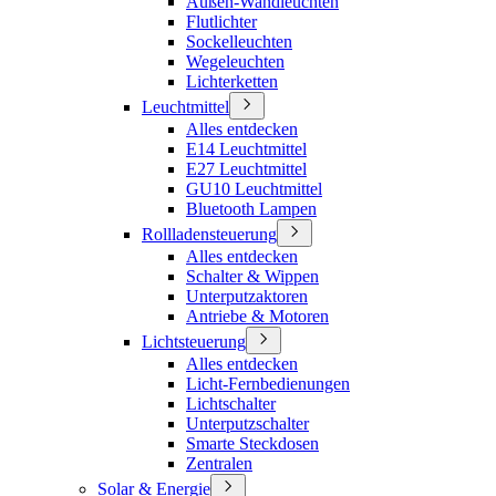
Außen-Wandleuchten
Flutlichter
Sockelleuchten
Wegeleuchten
Lichterketten
Leuchtmittel
Alles entdecken
E14 Leuchtmittel
E27 Leuchtmittel
GU10 Leuchtmittel
Bluetooth Lampen
Rollladensteuerung
Alles entdecken
Schalter & Wippen
Unterputzaktoren
Antriebe & Motoren
Lichtsteuerung
Alles entdecken
Licht-Fernbedienungen
Lichtschalter
Unterputzschalter
Smarte Steckdosen
Zentralen
Solar & Energie