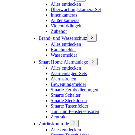
Alles entdecken
Überwachungskamera-Set
Innenkameras
Außenkameras
Videotürklingeln
Zubehör
Brand- und Wasserschutz
Alles entdecken
Rauchmelder
Wassermelder
Smart Home Alarmanlage
Alles entdecken
Alarmanlagen-Sets
Alarmsirenen
Bewegungsmelder
Smarte Fernbedienungen
Smarte Schalter
Smarte Steckdosen
Smarte Tastenfelder
Tür- und Fenstersensoren
Zentralen
Zutrittskontrolle
Alles entdecken