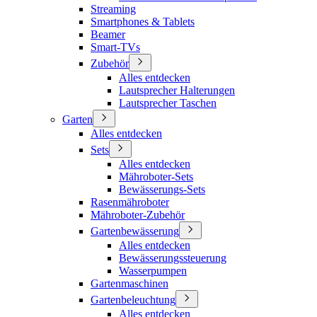
Streaming
Smartphones & Tablets
Beamer
Smart-TVs
Zubehör
Alles entdecken
Lautsprecher Halterungen
Lautsprecher Taschen
Garten
Alles entdecken
Sets
Alles entdecken
Mähroboter-Sets
Bewässerungs-Sets
Rasenmähroboter
Mähroboter-Zubehör
Gartenbewässerung
Alles entdecken
Bewässerungssteuerung
Wasserpumpen
Gartenmaschinen
Gartenbeleuchtung
Alles entdecken