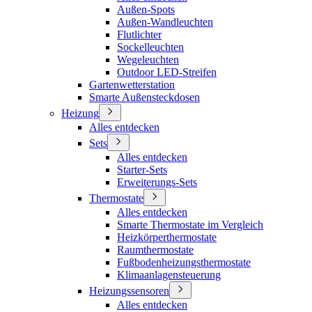
Außen-Spots
Außen-Wandleuchten
Flutlichter
Sockelleuchten
Wegeleuchten
Outdoor LED-Streifen
Gartenwetterstation
Smarte Außensteckdosen
Heizung
Alles entdecken
Sets
Alles entdecken
Starter-Sets
Erweiterungs-Sets
Thermostate
Alles entdecken
Smarte Thermostate im Vergleich
Heizkörperthermostate
Raumthermostate
Fußbodenheizungsthermostate
Klimaanlagensteuerung
Heizungssensoren
Alles entdecken