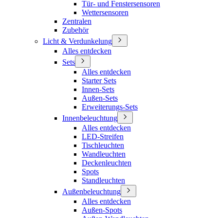
Tür- und Fenstersensoren
Wettersensoren
Zentralen
Zubehör
Licht & Verdunkelung
Alles entdecken
Sets
Alles entdecken
Starter Sets
Innen-Sets
Außen-Sets
Erweiterungs-Sets
Innenbeleuchtung
Alles entdecken
LED-Streifen
Tischleuchten
Wandleuchten
Deckenleuchten
Spots
Standleuchten
Außenbeleuchtung
Alles entdecken
Außen-Spots