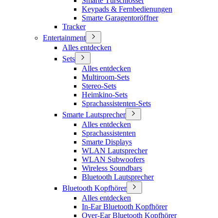
Smarte Türschlösser
Keypads & Fernbedienungen
Smarte Garagentoröffner
Tracker
Entertainment
Alles entdecken
Sets
Alles entdecken
Multiroom-Sets
Stereo-Sets
Heimkino-Sets
Sprachassistenten-Sets
Smarte Lautsprecher
Alles entdecken
Sprachassistenten
Smarte Displays
WLAN Lautsprecher
WLAN Subwoofers
Wireless Soundbars
Bluetooth Lautsprecher
Bluetooth Kopfhörer
Alles entdecken
In-Ear Bluetooth Kopfhörer
Over-Ear Bluetooth Kopfhörer