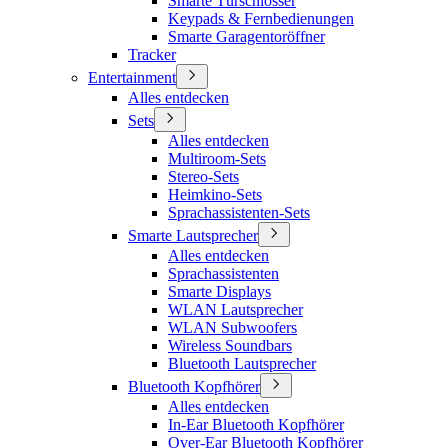
Smarte Türschlösser
Keypads & Fernbedienungen
Smarte Garagentoröffner
Tracker
Entertainment
Alles entdecken
Sets
Alles entdecken
Multiroom-Sets
Stereo-Sets
Heimkino-Sets
Sprachassistenten-Sets
Smarte Lautsprecher
Alles entdecken
Sprachassistenten
Smarte Displays
WLAN Lautsprecher
WLAN Subwoofers
Wireless Soundbars
Bluetooth Lautsprecher
Bluetooth Kopfhörer
Alles entdecken
In-Ear Bluetooth Kopfhörer
Over-Ear Bluetooth Kopfhörer