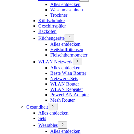
Alles entdecken
Waschmaschinen
Trockner
Kühlschränke
Geschirrspüler
Backöfen
Küchengeräte
Alles entdecken
Heißluftfritteusen
Fleischthermometer
WLAN Netzwerk
Alles entdecken
Beste Wlan Router
Netzwerk-Sets
WLAN Router
WLAN Repeater
PowerLAN Adapter
Mesh Router
Gesundheit
Alles entdecken
Sets
Wearables
Alles entdecken