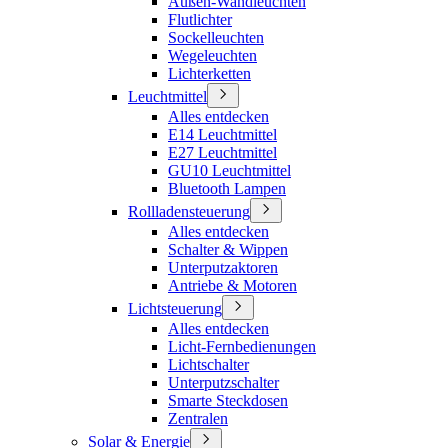
Außen-Wandleuchten
Flutlichter
Sockelleuchten
Wegeleuchten
Lichterketten
Leuchtmittel
Alles entdecken
E14 Leuchtmittel
E27 Leuchtmittel
GU10 Leuchtmittel
Bluetooth Lampen
Rollladensteuerung
Alles entdecken
Schalter & Wippen
Unterputzaktoren
Antriebe & Motoren
Lichtsteuerung
Alles entdecken
Licht-Fernbedienungen
Lichtschalter
Unterputzschalter
Smarte Steckdosen
Zentralen
Solar & Energie