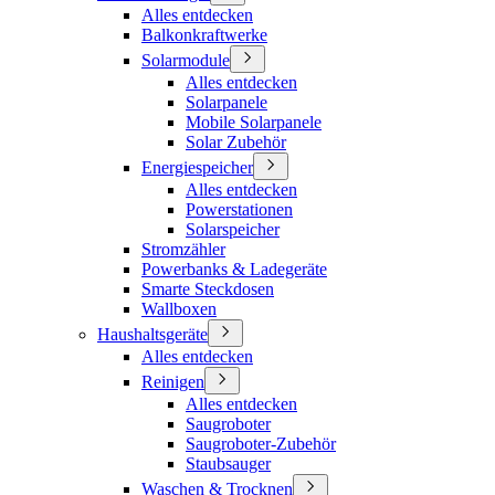
Alles entdecken
Balkonkraftwerke
Solarmodule
Alles entdecken
Solarpanele
Mobile Solarpanele
Solar Zubehör
Energiespeicher
Alles entdecken
Powerstationen
Solarspeicher
Stromzähler
Powerbanks & Ladegeräte
Smarte Steckdosen
Wallboxen
Haushaltsgeräte
Alles entdecken
Reinigen
Alles entdecken
Saugroboter
Saugroboter-Zubehör
Staubsauger
Waschen & Trocknen