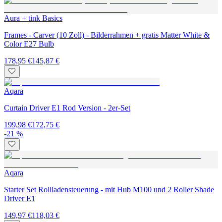
Aura + tink Basics
Frames - Carver (10 Zoll) - Bilderrahmen + gratis Matter White &
Color E27 Bulb
178,95 €
145,87 €
Aqara
Curtain Driver E1 Rod Version - 2er-Set
199,98 €
172,75 €
-21 %
Aqara
Starter Set Rollladensteuerung - mit Hub M100 und 2 Roller Shade
Driver E1
149,97 €
118,03 €