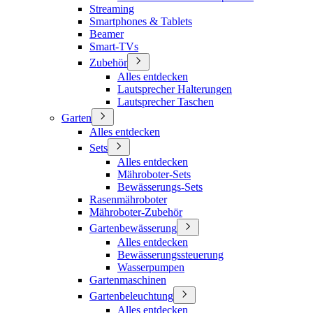
Streaming
Smartphones & Tablets
Beamer
Smart-TVs
Zubehör
Alles entdecken
Lautsprecher Halterungen
Lautsprecher Taschen
Garten
Alles entdecken
Sets
Alles entdecken
Mähroboter-Sets
Bewässerungs-Sets
Rasenmähroboter
Mähroboter-Zubehör
Gartenbewässerung
Alles entdecken
Bewässerungssteuerung
Wasserpumpen
Gartenmaschinen
Gartenbeleuchtung
Alles entdecken