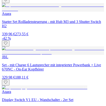
Aqara
Starter Set Rollladensteuerung - mit Hub M3 und 3 Shutter Switch
H2
339,96 €
273,55 €
-42 %
JBL
Set - mit Charge 6 Lautsprecher mit integrierter Powerbank + Live
670NC - On-Ear Kopfhörer
329,98 €
188,11 €
Aqara
Display Switch V1 EU - Wandschalter - 2er Set