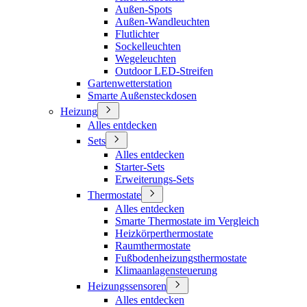
Außen-Spots
Außen-Wandleuchten
Flutlichter
Sockelleuchten
Wegeleuchten
Outdoor LED-Streifen
Gartenwetterstation
Smarte Außensteckdosen
Heizung
Alles entdecken
Sets
Alles entdecken
Starter-Sets
Erweiterungs-Sets
Thermostate
Alles entdecken
Smarte Thermostate im Vergleich
Heizkörperthermostate
Raumthermostate
Fußbodenheizungsthermostate
Klimaanlagensteuerung
Heizungssensoren
Alles entdecken