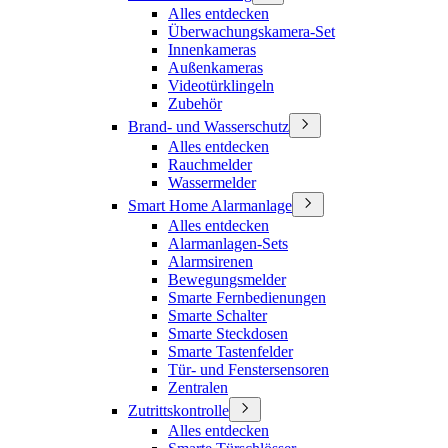
Alles entdecken
Überwachungskamera-Set
Innenkameras
Außenkameras
Videotürklingeln
Zubehör
Brand- und Wasserschutz
Alles entdecken
Rauchmelder
Wassermelder
Smart Home Alarmanlage
Alles entdecken
Alarmanlagen-Sets
Alarmsirenen
Bewegungsmelder
Smarte Fernbedienungen
Smarte Schalter
Smarte Steckdosen
Smarte Tastenfelder
Tür- und Fenstersensoren
Zentralen
Zutrittskontrolle
Alles entdecken