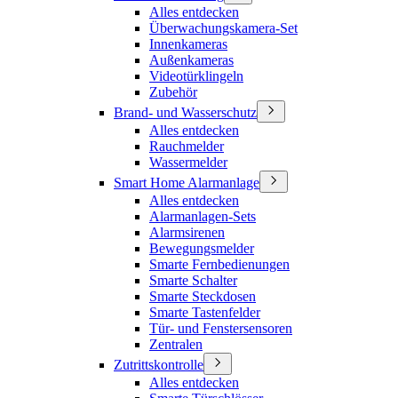
Alles entdecken
Überwachungskamera-Set
Innenkameras
Außenkameras
Videotürklingeln
Zubehör
Brand- und Wasserschutz
Alles entdecken
Rauchmelder
Wassermelder
Smart Home Alarmanlage
Alles entdecken
Alarmanlagen-Sets
Alarmsirenen
Bewegungsmelder
Smarte Fernbedienungen
Smarte Schalter
Smarte Steckdosen
Smarte Tastenfelder
Tür- und Fenstersensoren
Zentralen
Zutrittskontrolle
Alles entdecken