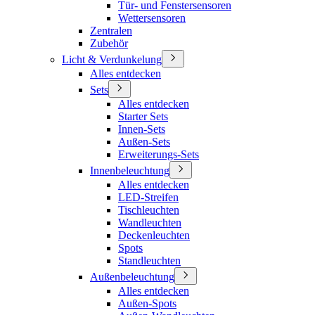
Tür- und Fenstersensoren
Wettersensoren
Zentralen
Zubehör
Licht & Verdunkelung
Alles entdecken
Sets
Alles entdecken
Starter Sets
Innen-Sets
Außen-Sets
Erweiterungs-Sets
Innenbeleuchtung
Alles entdecken
LED-Streifen
Tischleuchten
Wandleuchten
Deckenleuchten
Spots
Standleuchten
Außenbeleuchtung
Alles entdecken
Außen-Spots