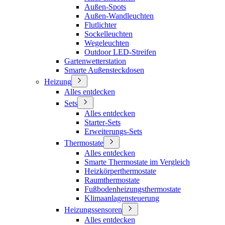
Außen-Spots
Außen-Wandleuchten
Flutlichter
Sockelleuchten
Wegeleuchten
Outdoor LED-Streifen
Gartenwetterstation
Smarte Außensteckdosen
Heizung
Alles entdecken
Sets
Alles entdecken
Starter-Sets
Erweiterungs-Sets
Thermostate
Alles entdecken
Smarte Thermostate im Vergleich
Heizkörperthermostate
Raumthermostate
Fußbodenheizungsthermostate
Klimaanlagensteuerung
Heizungssensoren
Alles entdecken