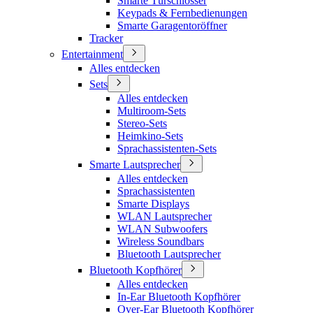
Smarte Türschlösser
Keypads & Fernbedienungen
Smarte Garagentoröffner
Tracker
Entertainment
Alles entdecken
Sets
Alles entdecken
Multiroom-Sets
Stereo-Sets
Heimkino-Sets
Sprachassistenten-Sets
Smarte Lautsprecher
Alles entdecken
Sprachassistenten
Smarte Displays
WLAN Lautsprecher
WLAN Subwoofers
Wireless Soundbars
Bluetooth Lautsprecher
Bluetooth Kopfhörer
Alles entdecken
In-Ear Bluetooth Kopfhörer
Over-Ear Bluetooth Kopfhörer