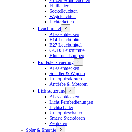
Außen-Wandleuchten
Flutlichter
Sockelleuchten
Wegeleuchten
Lichterketten
Leuchtmittel
Alles entdecken
E14 Leuchtmittel
E27 Leuchtmittel
GU10 Leuchtmittel
Bluetooth Lampen
Rollladensteuerung
Alles entdecken
Schalter & Wippen
Unterputzaktoren
Antriebe & Motoren
Lichtsteuerung
Alles entdecken
Licht-Fernbedienungen
Lichtschalter
Unterputzschalter
Smarte Steckdosen
Zentralen
Solar & Energie