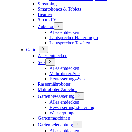
Streaming
Smartphones & Tablets
Beamer
Smart-TVs
Zubehör
Alles entdecken
Lautsprecher Halterungen
Lautsprecher Taschen
Garten
Alles entdecken
Sets
Alles entdecken
Mähroboter-Sets
Bewässerungs-Sets
Rasenmähroboter
Mähroboter-Zubehör
Gartenbewässerung
Alles entdecken
Bewässerungssteuerung
Wasserpumpen
Gartenmaschinen
Gartenbeleuchtung
Alles entdecken