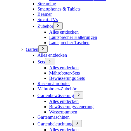
Streaming
Smartphones & Tablets
Beamer
Smart-TVs
Zubehör
Alles entdecken
Lautsprecher Halterungen
Lautsprecher Taschen
Garten
Alles entdecken
Sets
Alles entdecken
Mähroboter-Sets
Bewässerungs-Sets
Rasenmähroboter
Mähroboter-Zubehör
Gartenbewässerung
Alles entdecken
Bewässerungssteuerung
Wasserpumpen
Gartenmaschinen
Gartenbeleuchtung
Alles entdecken