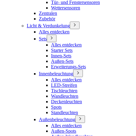
Tür- und Fenstersensoren
Wettersensoren
Zentralen
Zubehör
Licht & Verdunkelung
Alles entdecken
Sets
Alles entdecken
Starter Sets
Innen-Sets
Außen-Sets
Erweiterungs-Sets
Innenbeleuchtung
Alles entdecken
LED-Streifen
Tischleuchten
Wandleuchten
Deckenleuchten
Spots
Standleuchten
Außenbeleuchtung
Alles entdecken
Außen-Spots