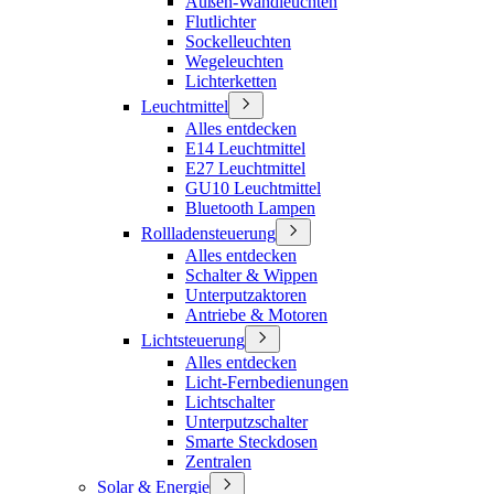
Außen-Wandleuchten
Flutlichter
Sockelleuchten
Wegeleuchten
Lichterketten
Leuchtmittel
Alles entdecken
E14 Leuchtmittel
E27 Leuchtmittel
GU10 Leuchtmittel
Bluetooth Lampen
Rollladensteuerung
Alles entdecken
Schalter & Wippen
Unterputzaktoren
Antriebe & Motoren
Lichtsteuerung
Alles entdecken
Licht-Fernbedienungen
Lichtschalter
Unterputzschalter
Smarte Steckdosen
Zentralen
Solar & Energie