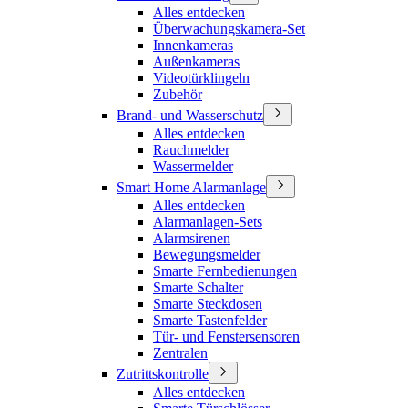
Alles entdecken
Überwachungskamera-Set
Innenkameras
Außenkameras
Videotürklingeln
Zubehör
Brand- und Wasserschutz
Alles entdecken
Rauchmelder
Wassermelder
Smart Home Alarmanlage
Alles entdecken
Alarmanlagen-Sets
Alarmsirenen
Bewegungsmelder
Smarte Fernbedienungen
Smarte Schalter
Smarte Steckdosen
Smarte Tastenfelder
Tür- und Fenstersensoren
Zentralen
Zutrittskontrolle
Alles entdecken