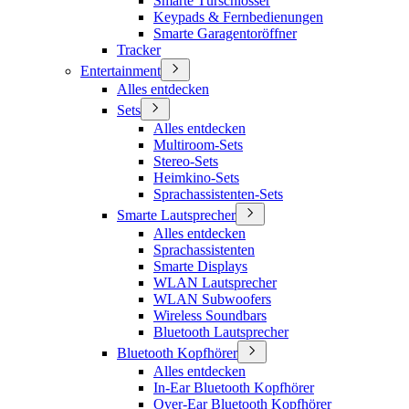
Smarte Türschlösser
Keypads & Fernbedienungen
Smarte Garagentoröffner
Tracker
Entertainment
Alles entdecken
Sets
Alles entdecken
Multiroom-Sets
Stereo-Sets
Heimkino-Sets
Sprachassistenten-Sets
Smarte Lautsprecher
Alles entdecken
Sprachassistenten
Smarte Displays
WLAN Lautsprecher
WLAN Subwoofers
Wireless Soundbars
Bluetooth Lautsprecher
Bluetooth Kopfhörer
Alles entdecken
In-Ear Bluetooth Kopfhörer
Over-Ear Bluetooth Kopfhörer