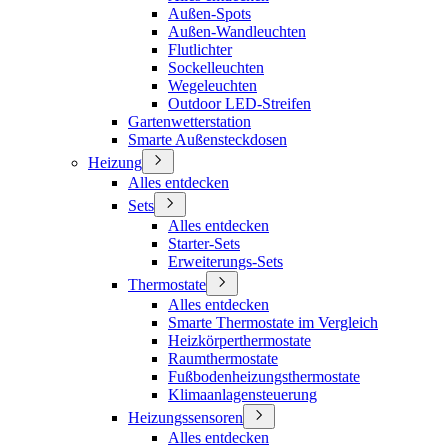
Außen-Spots
Außen-Wandleuchten
Flutlichter
Sockelleuchten
Wegeleuchten
Outdoor LED-Streifen
Gartenwetterstation
Smarte Außensteckdosen
Heizung
Alles entdecken
Sets
Alles entdecken
Starter-Sets
Erweiterungs-Sets
Thermostate
Alles entdecken
Smarte Thermostate im Vergleich
Heizkörperthermostate
Raumthermostate
Fußbodenheizungsthermostate
Klimaanlagensteuerung
Heizungssensoren
Alles entdecken