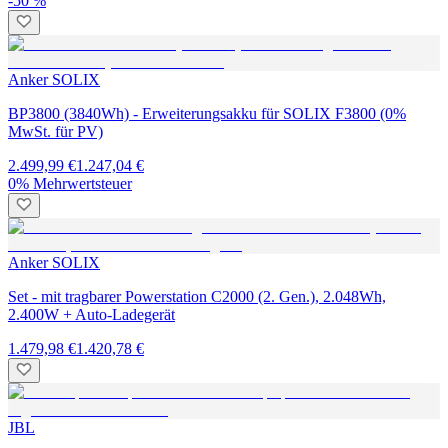
-50 %
Anker SOLIX
BP3800 (3840Wh) - Erweiterungsakku für SOLIX F3800 (0%
MwSt. für PV)
2.499,99 €
1.247,04 €
0% Mehrwertsteuer
Anker SOLIX
Set - mit tragbarer Powerstation C2000 (2. Gen.), 2.048Wh,
2.400W + Auto-Ladegerät
1.479,98 €
1.420,78 €
JBL