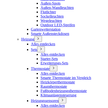
Außen-Spots
Außen-Wandleuchten
Flutlichter
Sockelleuchten
Wegeleuchten
Outdoor LED-Streifen
Gartenwetterstation
Smarte Außensteckdosen
Heizung
Alles entdecken
Sets
Alles entdecken
Starter-Sets
Erweiterungs-Sets
Thermostate
Alles entdecken
Smarte Thermostate im Vergleich
Heizkörperthermostate
Raumthermostate
Fußbodenheizungsthermostate
Klimaanlagensteuerung
Heizungssensoren
Alles entdecken