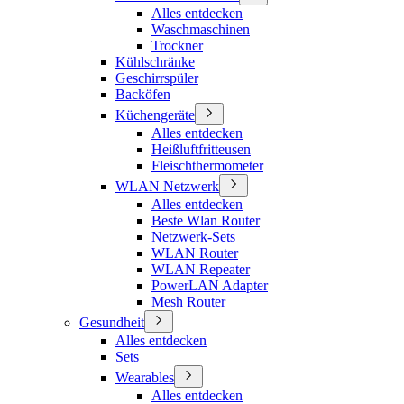
Alles entdecken
Waschmaschinen
Trockner
Kühlschränke
Geschirrspüler
Backöfen
Küchengeräte
Alles entdecken
Heißluftfritteusen
Fleischthermometer
WLAN Netzwerk
Alles entdecken
Beste Wlan Router
Netzwerk-Sets
WLAN Router
WLAN Repeater
PowerLAN Adapter
Mesh Router
Gesundheit
Alles entdecken
Sets
Wearables
Alles entdecken