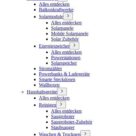
Alles entdecken
Balkonkraftwerke
Solarmodule
Alles entdecken
Solarpanele
Mobile Solarpanele
Solar Zubehör
Energiespeicher
Alles entdecken
Powerstationen
Solarspeicher
Stromzähler
Powerbanks & Ladegeräte
Smarte Steckdosen
Wallboxen
Haushaltsgeräte
Alles entdecken
Reinigen
Alles entdecken
Saugroboter
Saugroboter-Zubehör
Staubsauger
Waschen & Trocknen