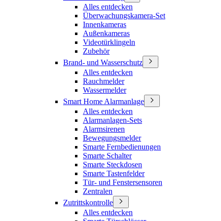
Alles entdecken
Überwachungskamera-Set
Innenkameras
Außenkameras
Videotürklingeln
Zubehör
Brand- und Wasserschutz
Alles entdecken
Rauchmelder
Wassermelder
Smart Home Alarmanlage
Alles entdecken
Alarmanlagen-Sets
Alarmsirenen
Bewegungsmelder
Smarte Fernbedienungen
Smarte Schalter
Smarte Steckdosen
Smarte Tastenfelder
Tür- und Fenstersensoren
Zentralen
Zutrittskontrolle
Alles entdecken