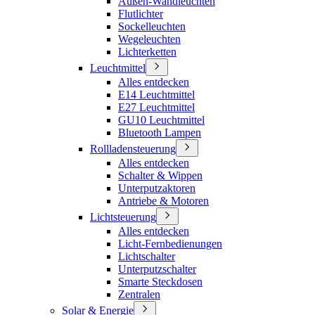
Außen-Wandleuchten
Flutlichter
Sockelleuchten
Wegeleuchten
Lichterketten
Leuchtmittel
Alles entdecken
E14 Leuchtmittel
E27 Leuchtmittel
GU10 Leuchtmittel
Bluetooth Lampen
Rollladensteuerung
Alles entdecken
Schalter & Wippen
Unterputzaktoren
Antriebe & Motoren
Lichtsteuerung
Alles entdecken
Licht-Fernbedienungen
Lichtschalter
Unterputzschalter
Smarte Steckdosen
Zentralen
Solar & Energie