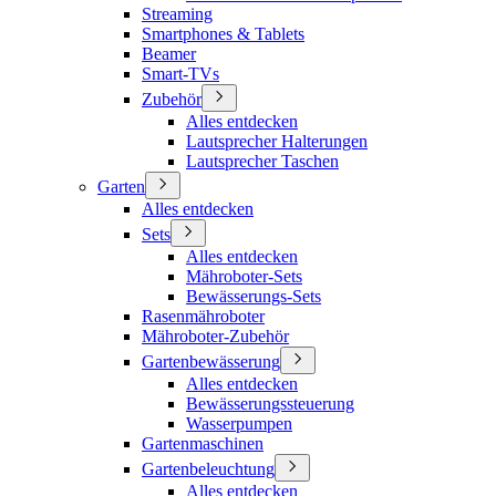
Streaming
Smartphones & Tablets
Beamer
Smart-TVs
Zubehör
Alles entdecken
Lautsprecher Halterungen
Lautsprecher Taschen
Garten
Alles entdecken
Sets
Alles entdecken
Mähroboter-Sets
Bewässerungs-Sets
Rasenmähroboter
Mähroboter-Zubehör
Gartenbewässerung
Alles entdecken
Bewässerungssteuerung
Wasserpumpen
Gartenmaschinen
Gartenbeleuchtung
Alles entdecken