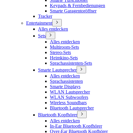
Smarte Türschlösser
Keypads & Fernbedienungen
Smarte Garagentoröffner
Tracker
Entertainment
Alles entdecken
Sets
Alles entdecken
Multiroom-Sets
Stereo-Sets
Heimkino-Sets
Sprachassistenten-Sets
Smarte Lautsprecher
Alles entdecken
Sprachassistenten
Smarte Displays
WLAN Lautsprecher
WLAN Subwoofers
Wireless Soundbars
Bluetooth Lautsprecher
Bluetooth Kopfhörer
Alles entdecken
In-Ear Bluetooth Kopfhörer
Over-Ear Bluetooth Kopfhörer