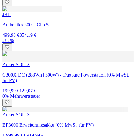
JBL
Authentics 300 + Clip 5
499,98 €
354,19 €
-35 %
Anker SOLIX
C300X DC (288Wh | 300W) - Tragbare Powerstation (0% MwSt.
für PV)
199,99 €
129,07 €
0% Mehrwertsteuer
Anker SOLIX
BP3000 Erweiterungsakku (0% MwSt. für PV)
1.999,99 €
1.919,99 €