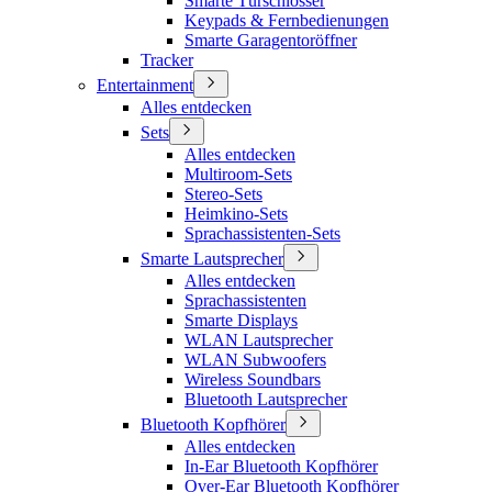
Smarte Türschlösser
Keypads & Fernbedienungen
Smarte Garagentoröffner
Tracker
Entertainment
Alles entdecken
Sets
Alles entdecken
Multiroom-Sets
Stereo-Sets
Heimkino-Sets
Sprachassistenten-Sets
Smarte Lautsprecher
Alles entdecken
Sprachassistenten
Smarte Displays
WLAN Lautsprecher
WLAN Subwoofers
Wireless Soundbars
Bluetooth Lautsprecher
Bluetooth Kopfhörer
Alles entdecken
In-Ear Bluetooth Kopfhörer
Over-Ear Bluetooth Kopfhörer