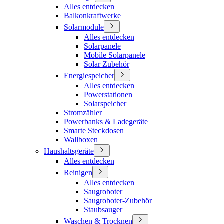
Alles entdecken
Balkonkraftwerke
Solarmodule
Alles entdecken
Solarpanele
Mobile Solarpanele
Solar Zubehör
Energiespeicher
Alles entdecken
Powerstationen
Solarspeicher
Stromzähler
Powerbanks & Ladegeräte
Smarte Steckdosen
Wallboxen
Haushaltsgeräte
Alles entdecken
Reinigen
Alles entdecken
Saugroboter
Saugroboter-Zubehör
Staubsauger
Waschen & Trocknen