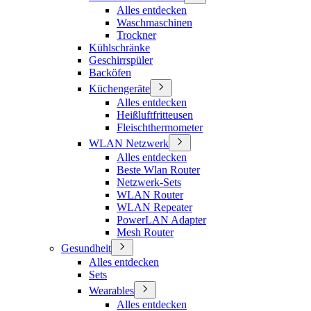
Alles entdecken
Waschmaschinen
Trockner
Kühlschränke
Geschirrspüler
Backöfen
Küchengeräte
Alles entdecken
Heißluftfritteusen
Fleischthermometer
WLAN Netzwerk
Alles entdecken
Beste Wlan Router
Netzwerk-Sets
WLAN Router
WLAN Repeater
PowerLAN Adapter
Mesh Router
Gesundheit
Alles entdecken
Sets
Wearables
Alles entdecken