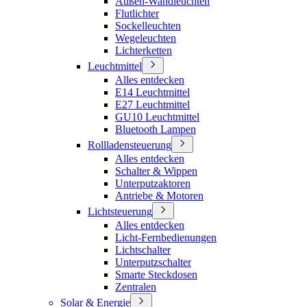
Außen-Wandleuchten
Flutlichter
Sockelleuchten
Wegeleuchten
Lichterketten
Leuchtmittel
Alles entdecken
E14 Leuchtmittel
E27 Leuchtmittel
GU10 Leuchtmittel
Bluetooth Lampen
Rollladensteuerung
Alles entdecken
Schalter & Wippen
Unterputzaktoren
Antriebe & Motoren
Lichtsteuerung
Alles entdecken
Licht-Fernbedienungen
Lichtschalter
Unterputzschalter
Smarte Steckdosen
Zentralen
Solar & Energie