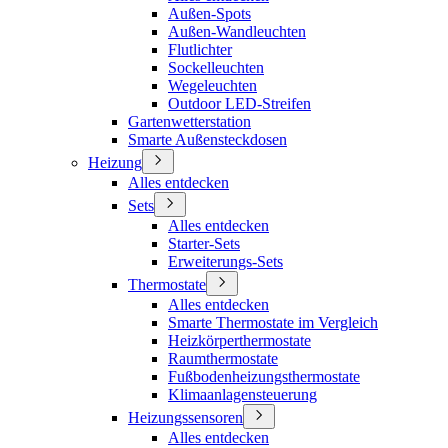
Außen-Spots
Außen-Wandleuchten
Flutlichter
Sockelleuchten
Wegeleuchten
Outdoor LED-Streifen
Gartenwetterstation
Smarte Außensteckdosen
Heizung
Alles entdecken
Sets
Alles entdecken
Starter-Sets
Erweiterungs-Sets
Thermostate
Alles entdecken
Smarte Thermostate im Vergleich
Heizkörperthermostate
Raumthermostate
Fußbodenheizungsthermostate
Klimaanlagensteuerung
Heizungssensoren
Alles entdecken