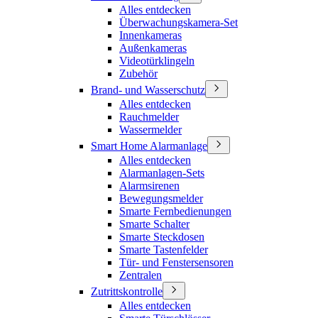
Alles entdecken
Überwachungskamera-Set
Innenkameras
Außenkameras
Videotürklingeln
Zubehör
Brand- und Wasserschutz
Alles entdecken
Rauchmelder
Wassermelder
Smart Home Alarmanlage
Alles entdecken
Alarmanlagen-Sets
Alarmsirenen
Bewegungsmelder
Smarte Fernbedienungen
Smarte Schalter
Smarte Steckdosen
Smarte Tastenfelder
Tür- und Fenstersensoren
Zentralen
Zutrittskontrolle
Alles entdecken