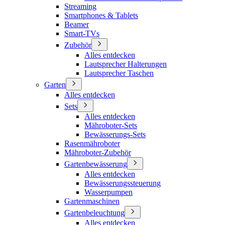
Streaming
Smartphones & Tablets
Beamer
Smart-TVs
Zubehör
Alles entdecken
Lautsprecher Halterungen
Lautsprecher Taschen
Garten
Alles entdecken
Sets
Alles entdecken
Mähroboter-Sets
Bewässerungs-Sets
Rasenmähroboter
Mähroboter-Zubehör
Gartenbewässerung
Alles entdecken
Bewässerungssteuerung
Wasserpumpen
Gartenmaschinen
Gartenbeleuchtung
Alles entdecken