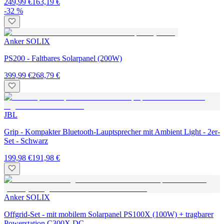
249,99 €
163,19 €
-32 %
Anker SOLIX
PS200 - Faltbares Solarpanel (200W)
399,99 €
268,79 €
JBL
Grip - Kompakter Bluetooth-Lauptsprecher mit Ambient Light - 2er-
Set - Schwarz
199,98 €
191,98 €
Anker SOLIX
Offgrid-Set - mit mobilem Solarpanel PS100X (100W) + tragbarer
Powerstation C300X DC