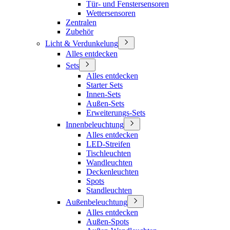
Tür- und Fenstersensoren
Wettersensoren
Zentralen
Zubehör
Licht & Verdunkelung
Alles entdecken
Sets
Alles entdecken
Starter Sets
Innen-Sets
Außen-Sets
Erweiterungs-Sets
Innenbeleuchtung
Alles entdecken
LED-Streifen
Tischleuchten
Wandleuchten
Deckenleuchten
Spots
Standleuchten
Außenbeleuchtung
Alles entdecken
Außen-Spots