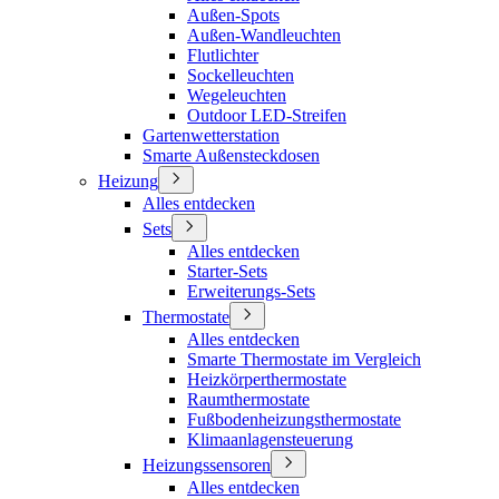
Außen-Spots
Außen-Wandleuchten
Flutlichter
Sockelleuchten
Wegeleuchten
Outdoor LED-Streifen
Gartenwetterstation
Smarte Außensteckdosen
Heizung
Alles entdecken
Sets
Alles entdecken
Starter-Sets
Erweiterungs-Sets
Thermostate
Alles entdecken
Smarte Thermostate im Vergleich
Heizkörperthermostate
Raumthermostate
Fußbodenheizungsthermostate
Klimaanlagensteuerung
Heizungssensoren
Alles entdecken