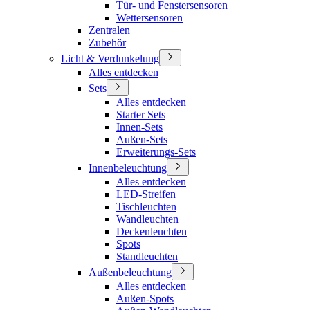
Tür- und Fenstersensoren
Wettersensoren
Zentralen
Zubehör
Licht & Verdunkelung
Alles entdecken
Sets
Alles entdecken
Starter Sets
Innen-Sets
Außen-Sets
Erweiterungs-Sets
Innenbeleuchtung
Alles entdecken
LED-Streifen
Tischleuchten
Wandleuchten
Deckenleuchten
Spots
Standleuchten
Außenbeleuchtung
Alles entdecken
Außen-Spots