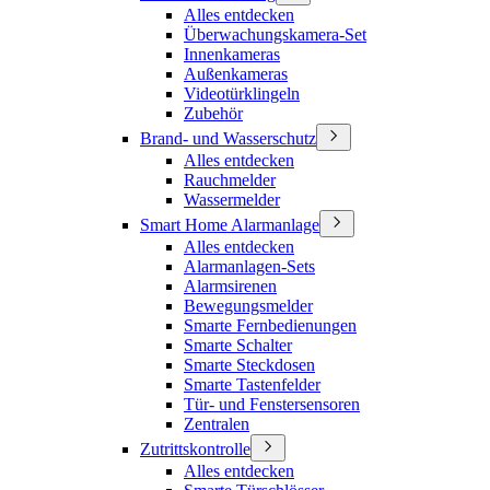
Alles entdecken
Überwachungskamera-Set
Innenkameras
Außenkameras
Videotürklingeln
Zubehör
Brand- und Wasserschutz
Alles entdecken
Rauchmelder
Wassermelder
Smart Home Alarmanlage
Alles entdecken
Alarmanlagen-Sets
Alarmsirenen
Bewegungsmelder
Smarte Fernbedienungen
Smarte Schalter
Smarte Steckdosen
Smarte Tastenfelder
Tür- und Fenstersensoren
Zentralen
Zutrittskontrolle
Alles entdecken