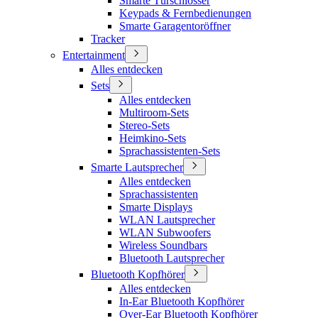
Smarte Türschlösser
Keypads & Fernbedienungen
Smarte Garagentoröffner
Tracker
Entertainment
Alles entdecken
Sets
Alles entdecken
Multiroom-Sets
Stereo-Sets
Heimkino-Sets
Sprachassistenten-Sets
Smarte Lautsprecher
Alles entdecken
Sprachassistenten
Smarte Displays
WLAN Lautsprecher
WLAN Subwoofers
Wireless Soundbars
Bluetooth Lautsprecher
Bluetooth Kopfhörer
Alles entdecken
In-Ear Bluetooth Kopfhörer
Over-Ear Bluetooth Kopfhörer