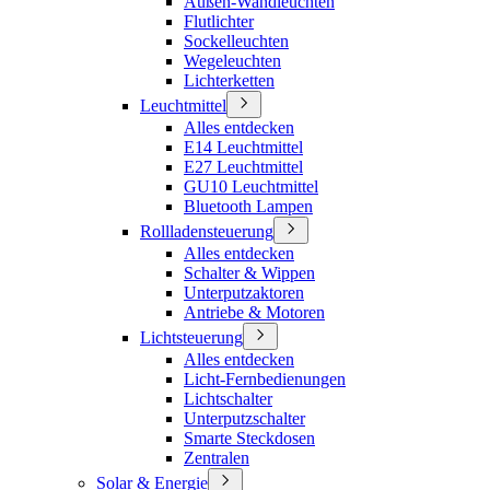
Außen-Wandleuchten
Flutlichter
Sockelleuchten
Wegeleuchten
Lichterketten
Leuchtmittel
Alles entdecken
E14 Leuchtmittel
E27 Leuchtmittel
GU10 Leuchtmittel
Bluetooth Lampen
Rollladensteuerung
Alles entdecken
Schalter & Wippen
Unterputzaktoren
Antriebe & Motoren
Lichtsteuerung
Alles entdecken
Licht-Fernbedienungen
Lichtschalter
Unterputzschalter
Smarte Steckdosen
Zentralen
Solar & Energie