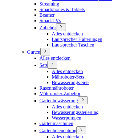
Streaming
Smartphones & Tablets
Beamer
Smart-TVs
Zubehör
Alles entdecken
Lautsprecher Halterungen
Lautsprecher Taschen
Garten
Alles entdecken
Sets
Alles entdecken
Mähroboter-Sets
Bewässerungs-Sets
Rasenmähroboter
Mähroboter-Zubehör
Gartenbewässerung
Alles entdecken
Bewässerungssteuerung
Wasserpumpen
Gartenmaschinen
Gartenbeleuchtung
Alles entdecken