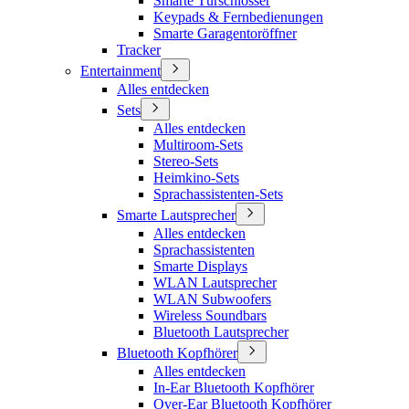
Smarte Türschlösser
Keypads & Fernbedienungen
Smarte Garagentoröffner
Tracker
Entertainment
Alles entdecken
Sets
Alles entdecken
Multiroom-Sets
Stereo-Sets
Heimkino-Sets
Sprachassistenten-Sets
Smarte Lautsprecher
Alles entdecken
Sprachassistenten
Smarte Displays
WLAN Lautsprecher
WLAN Subwoofers
Wireless Soundbars
Bluetooth Lautsprecher
Bluetooth Kopfhörer
Alles entdecken
In-Ear Bluetooth Kopfhörer
Over-Ear Bluetooth Kopfhörer