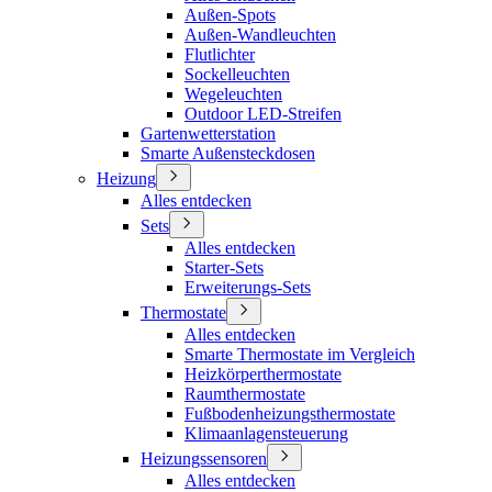
Außen-Spots
Außen-Wandleuchten
Flutlichter
Sockelleuchten
Wegeleuchten
Outdoor LED-Streifen
Gartenwetterstation
Smarte Außensteckdosen
Heizung
Alles entdecken
Sets
Alles entdecken
Starter-Sets
Erweiterungs-Sets
Thermostate
Alles entdecken
Smarte Thermostate im Vergleich
Heizkörperthermostate
Raumthermostate
Fußbodenheizungsthermostate
Klimaanlagensteuerung
Heizungssensoren
Alles entdecken