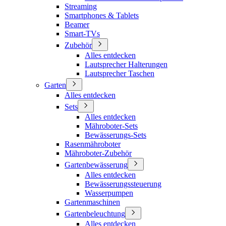
Streaming
Smartphones & Tablets
Beamer
Smart-TVs
Zubehör
Alles entdecken
Lautsprecher Halterungen
Lautsprecher Taschen
Garten
Alles entdecken
Sets
Alles entdecken
Mähroboter-Sets
Bewässerungs-Sets
Rasenmähroboter
Mähroboter-Zubehör
Gartenbewässerung
Alles entdecken
Bewässerungssteuerung
Wasserpumpen
Gartenmaschinen
Gartenbeleuchtung
Alles entdecken