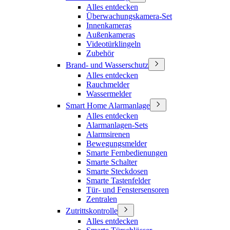
Alles entdecken
Überwachungskamera-Set
Innenkameras
Außenkameras
Videotürklingeln
Zubehör
Brand- und Wasserschutz
Alles entdecken
Rauchmelder
Wassermelder
Smart Home Alarmanlage
Alles entdecken
Alarmanlagen-Sets
Alarmsirenen
Bewegungsmelder
Smarte Fernbedienungen
Smarte Schalter
Smarte Steckdosen
Smarte Tastenfelder
Tür- und Fenstersensoren
Zentralen
Zutrittskontrolle
Alles entdecken