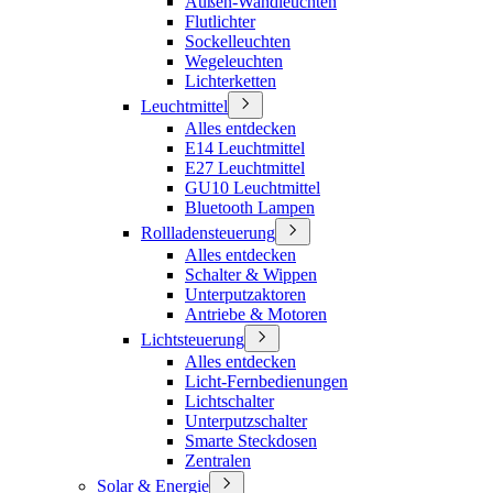
Außen-Wandleuchten
Flutlichter
Sockelleuchten
Wegeleuchten
Lichterketten
Leuchtmittel
Alles entdecken
E14 Leuchtmittel
E27 Leuchtmittel
GU10 Leuchtmittel
Bluetooth Lampen
Rollladensteuerung
Alles entdecken
Schalter & Wippen
Unterputzaktoren
Antriebe & Motoren
Lichtsteuerung
Alles entdecken
Licht-Fernbedienungen
Lichtschalter
Unterputzschalter
Smarte Steckdosen
Zentralen
Solar & Energie