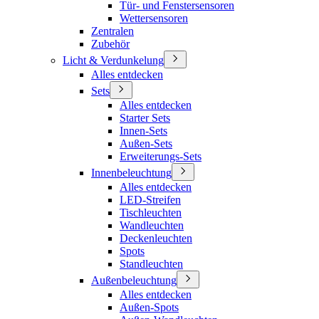
Tür- und Fenstersensoren
Wettersensoren
Zentralen
Zubehör
Licht & Verdunkelung
Alles entdecken
Sets
Alles entdecken
Starter Sets
Innen-Sets
Außen-Sets
Erweiterungs-Sets
Innenbeleuchtung
Alles entdecken
LED-Streifen
Tischleuchten
Wandleuchten
Deckenleuchten
Spots
Standleuchten
Außenbeleuchtung
Alles entdecken
Außen-Spots