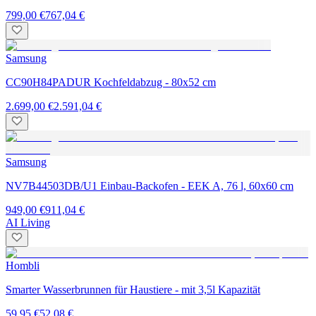
799,00 €
767,04 €
Samsung
CC90H84PADUR Kochfeldabzug - 80x52 cm
2.699,00 €
2.591,04 €
Samsung
NV7B44503DB/U1 Einbau-Backofen - EEK A, 76 l, 60x60 cm
949,00 €
911,04 €
AI Living
Hombli
Smarter Wasserbrunnen für Haustiere - mit 3,5l Kapazität
59,95 €
52,08 €