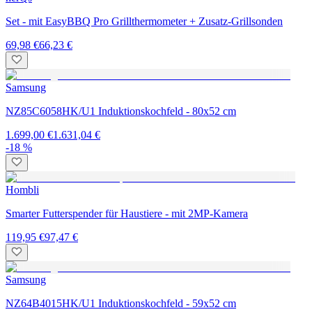
Set - mit EasyBBQ Pro Grillthermometer + Zusatz-Grillsonden
69,98 €
66,23 €
Samsung
NZ85C6058HK/U1 Induktionskochfeld - 80x52 cm
1.699,00 €
1.631,04 €
-18 %
Hombli
Smarter Futterspender für Haustiere - mit 2MP-Kamera
119,95 €
97,47 €
Samsung
NZ64B4015HK/U1 Induktionskochfeld - 59x52 cm