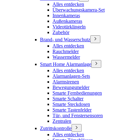
Alles entdecken
Überwachungskamera-Set
Innenkameras
Außenkameras
Videotürklingeln
Zubehör
Brand- und Wasserschutz
Alles entdecken
Rauchmelder
Wassermelder
Smart Home Alarmanlage
Alles entdecken
Alarmanlagen-Sets
Alarmsirenen
Bewegungsmelder
Smarte Fernbedienungen
Smarte Schalter
Smarte Steckdosen
Smarte Tastenfelder
Tür- und Fenstersensoren
Zentralen
Zutrittskontrolle
Alles entdecken