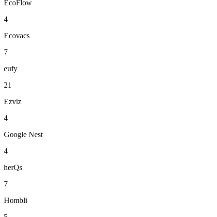
EcoFlow
4
Ecovacs
7
eufy
21
Ezviz
4
Google Nest
4
herQs
7
Hombli
5