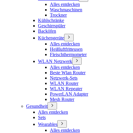
Alles entdecken
Waschmaschinen
Trockner
Kühlschränke
Geschirrspüler
Backöfen
Küchengeräte
Alles entdecken
Heißluftfritteusen
Fleischthermometer
WLAN Netzwerk
Alles entdecken
Beste Wlan Router
Netzwerk-Sets
WLAN Router
WLAN Repeater
PowerLAN Adapter
Mesh Router
Gesundheit
Alles entdecken
Sets
Wearables
Alles entdecken