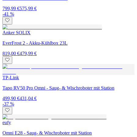
799,99 €
575,99 €
-41 %
Anker SOLIX
EverFrost 2 - Akku-Kühlbox 23L
819,00 €
479,99 €
TP-Link
Tapo RV50 Pro Omni - Saug- & Wischroboter mit Station
499,90 €
431,04 €
-37 %
eufy
Omni E28 - Saug- & Wischroboter mit Station