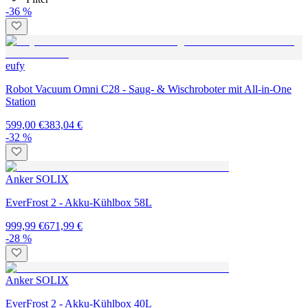
-36 %
eufy
Robot Vacuum Omni C28 - Saug- & Wischroboter mit All-in-One
Station
599,00 €
383,04 €
-32 %
Anker SOLIX
EverFrost 2 - Akku-Kühlbox 58L
999,99 €
671,99 €
-28 %
Anker SOLIX
EverFrost 2 - Akku-Kühlbox 40L