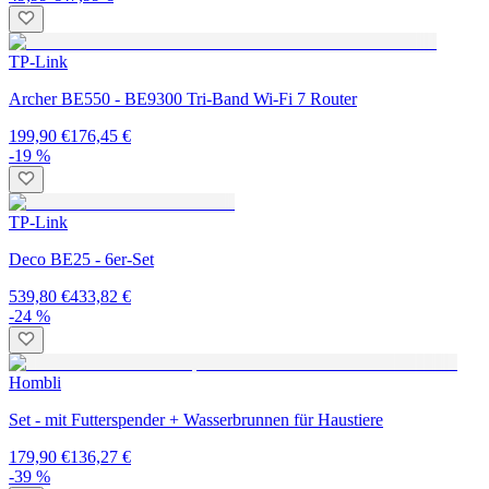
TP-Link
Archer BE550 - BE9300 Tri-Band Wi-Fi 7 Router
199,90 €
176,45 €
-19 %
TP-Link
Deco BE25 - 6er-Set
539,80 €
433,82 €
-24 %
Hombli
Set - mit Futterspender + Wasserbrunnen für Haustiere
179,90 €
136,27 €
-39 %