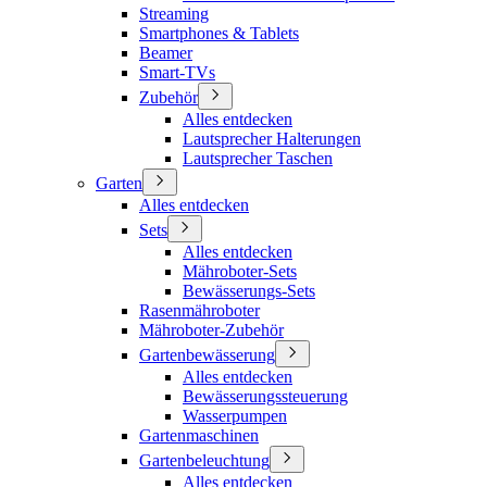
Streaming
Smartphones & Tablets
Beamer
Smart-TVs
Zubehör
Alles entdecken
Lautsprecher Halterungen
Lautsprecher Taschen
Garten
Alles entdecken
Sets
Alles entdecken
Mähroboter-Sets
Bewässerungs-Sets
Rasenmähroboter
Mähroboter-Zubehör
Gartenbewässerung
Alles entdecken
Bewässerungssteuerung
Wasserpumpen
Gartenmaschinen
Gartenbeleuchtung
Alles entdecken