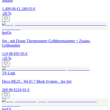
Station
1.499,00 €
1.349,03 €
-20 %
herQs
Set - mit Dome Thermometer Grillthermometer + Zusatz-
Grillsonden
119,98 €
95,95 €
-19 %
TP-Link
Deco BE25 - Wi-Fi 7 Mesh System - 3er-Set
269,90 €
216,91 €
herQs