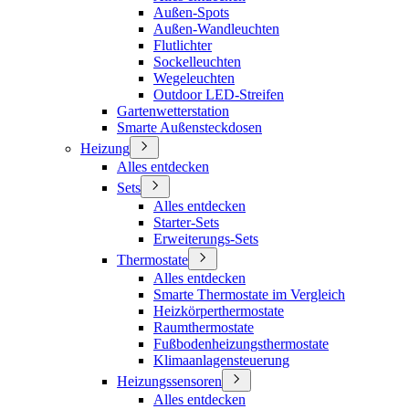
Außen-Spots
Außen-Wandleuchten
Flutlichter
Sockelleuchten
Wegeleuchten
Outdoor LED-Streifen
Gartenwetterstation
Smarte Außensteckdosen
Heizung
Alles entdecken
Sets
Alles entdecken
Starter-Sets
Erweiterungs-Sets
Thermostate
Alles entdecken
Smarte Thermostate im Vergleich
Heizkörperthermostate
Raumthermostate
Fußbodenheizungsthermostate
Klimaanlagensteuerung
Heizungssensoren
Alles entdecken