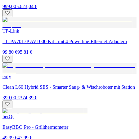
999,00 €
623,04 €
TP-Link
TL-PA7017P AV1000 Kit - mit 4 Powerline-Ethernet-Adaptern
99,80 €
95,81 €
eufy
Clean L60 Hybrid SES - Smarter Saug- & Wischroboter mit Station
399,00 €
374,39 €
herQs
EasyBBQ Pro - Grillthermometer
49,99 €
47,99 €