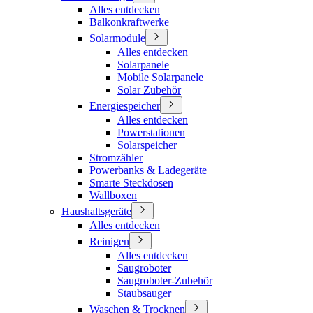
Alles entdecken
Balkonkraftwerke
Solarmodule
Alles entdecken
Solarpanele
Mobile Solarpanele
Solar Zubehör
Energiespeicher
Alles entdecken
Powerstationen
Solarspeicher
Stromzähler
Powerbanks & Ladegeräte
Smarte Steckdosen
Wallboxen
Haushaltsgeräte
Alles entdecken
Reinigen
Alles entdecken
Saugroboter
Saugroboter-Zubehör
Staubsauger
Waschen & Trocknen