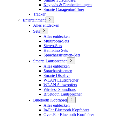
Smarte Türschlösser
Keypads & Fernbedienungen
Smarte Garagentoröffner
Tracker
Entertainment
Alles entdecken
Sets
Alles entdecken
Multiroom-Sets
Stereo-Sets
Heimkino-Sets
Sprachassistenten-Sets
Smarte Lautsprecher
Alles entdecken
Sprachassistenten
Smarte Displays
WLAN Lautsprecher
WLAN Subwoofers
Wireless Soundbars
Bluetooth Lautsprecher
Bluetooth Kopfhörer
Alles entdecken
In-Ear Bluetooth Kopfhörer
Over-Ear Bluetooth Kopfhörer