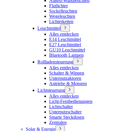
Außen-Wandleuchten
Flutlichter
Sockelleuchten
Wegeleuchten
Lichterketten
Leuchtmittel
Alles entdecken
E14 Leuchtmittel
E27 Leuchtmittel
GU10 Leuchtmittel
Bluetooth Lampen
Rollladensteuerung
Alles entdecken
Schalter & Wippen
Unterputzaktoren
Antriebe & Motoren
Lichtsteuerung
Alles entdecken
Licht-Fernbedienungen
Lichtschalter
Unterputzschalter
Smarte Steckdosen
Zentralen
Solar & Energie