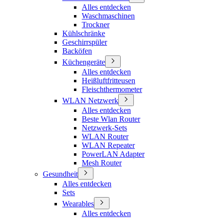
Alles entdecken
Waschmaschinen
Trockner
Kühlschränke
Geschirrspüler
Backöfen
Küchengeräte
Alles entdecken
Heißluftfritteusen
Fleischthermometer
WLAN Netzwerk
Alles entdecken
Beste Wlan Router
Netzwerk-Sets
WLAN Router
WLAN Repeater
PowerLAN Adapter
Mesh Router
Gesundheit
Alles entdecken
Sets
Wearables
Alles entdecken