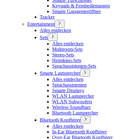
Smarte Türschlösser
Keypads & Fernbedienungen
Smarte Garagentoröffner
Tracker
Entertainment
Alles entdecken
Sets
Alles entdecken
Multiroom-Sets
Stereo-Sets
Heimkino-Sets
Sprachassistenten-Sets
Smarte Lautsprecher
Alles entdecken
Sprachassistenten
Smarte Displays
WLAN Lautsprecher
WLAN Subwoofers
Wireless Soundbars
Bluetooth Lautsprecher
Bluetooth Kopfhörer
Alles entdecken
In-Ear Bluetooth Kopfhörer
Over-Ear Bluetooth Kopfhörer