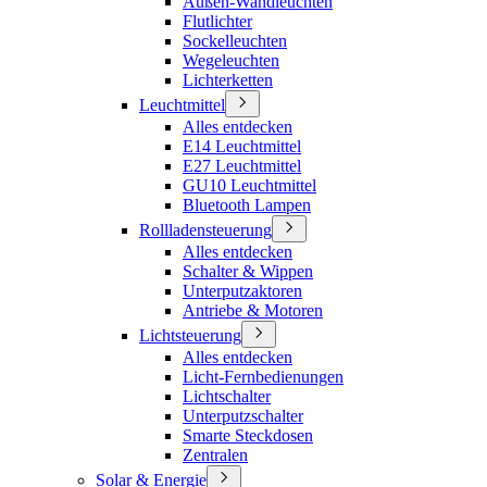
Außen-Wandleuchten
Flutlichter
Sockelleuchten
Wegeleuchten
Lichterketten
Leuchtmittel
Alles entdecken
E14 Leuchtmittel
E27 Leuchtmittel
GU10 Leuchtmittel
Bluetooth Lampen
Rollladensteuerung
Alles entdecken
Schalter & Wippen
Unterputzaktoren
Antriebe & Motoren
Lichtsteuerung
Alles entdecken
Licht-Fernbedienungen
Lichtschalter
Unterputzschalter
Smarte Steckdosen
Zentralen
Solar & Energie