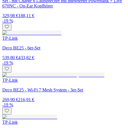
Set - mit Charge 6 Lautsprecher mit integrierter Powerbank + Live
670NC - On-Ear Kopfhörer
329,98 €
188,11 €
-19 %
TP-Link
Deco BE25 - 6er-Set
539,80 €
433,82 €
-19 %
TP-Link
Deco BE25 - Wi-Fi 7 Mesh System - 3er-Set
269,90 €
216,91 €
-19 %
TP-Link