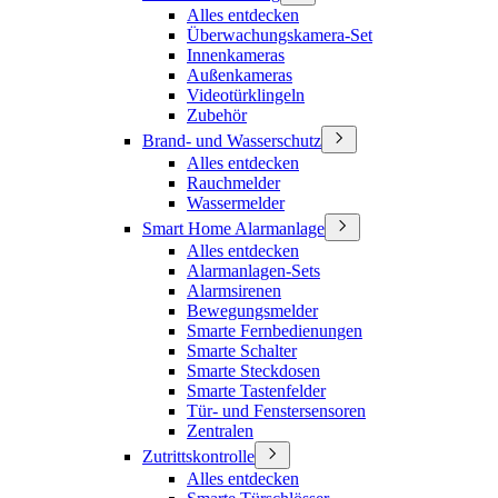
Alles entdecken
Überwachungskamera-Set
Innenkameras
Außenkameras
Videotürklingeln
Zubehör
Brand- und Wasserschutz
Alles entdecken
Rauchmelder
Wassermelder
Smart Home Alarmanlage
Alles entdecken
Alarmanlagen-Sets
Alarmsirenen
Bewegungsmelder
Smarte Fernbedienungen
Smarte Schalter
Smarte Steckdosen
Smarte Tastenfelder
Tür- und Fenstersensoren
Zentralen
Zutrittskontrolle
Alles entdecken