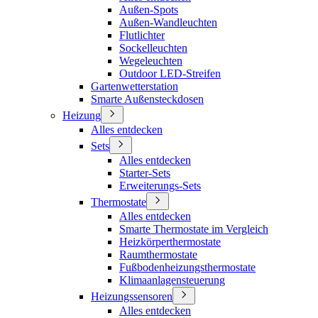
Außen-Spots
Außen-Wandleuchten
Flutlichter
Sockelleuchten
Wegeleuchten
Outdoor LED-Streifen
Gartenwetterstation
Smarte Außensteckdosen
Heizung
Alles entdecken
Sets
Alles entdecken
Starter-Sets
Erweiterungs-Sets
Thermostate
Alles entdecken
Smarte Thermostate im Vergleich
Heizkörperthermostate
Raumthermostate
Fußbodenheizungsthermostate
Klimaanlagensteuerung
Heizungssensoren
Alles entdecken