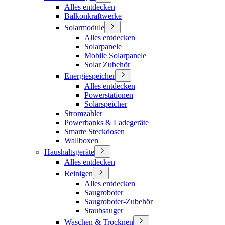
Alles entdecken
Balkonkraftwerke
Solarmodule
Alles entdecken
Solarpanele
Mobile Solarpanele
Solar Zubehör
Energiespeicher
Alles entdecken
Powerstationen
Solarspeicher
Stromzähler
Powerbanks & Ladegeräte
Smarte Steckdosen
Wallboxen
Haushaltsgeräte
Alles entdecken
Reinigen
Alles entdecken
Saugroboter
Saugroboter-Zubehör
Staubsauger
Waschen & Trocknen