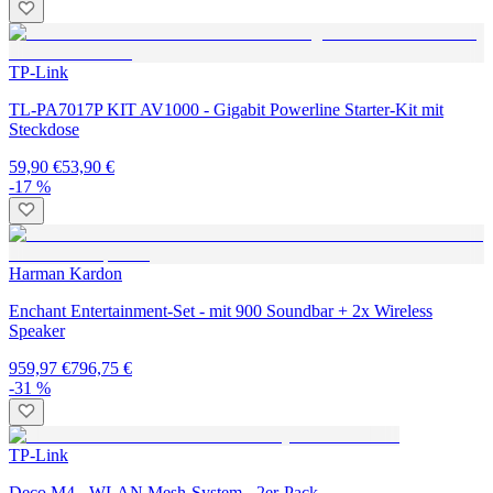
TP-Link
TL-PA7017P KIT AV1000 - Gigabit Powerline Starter-Kit mit
Steckdose
59,90 €
53,90 €
-17 %
Harman Kardon
Enchant Entertainment-Set - mit 900 Soundbar + 2x Wireless
Speaker
959,97 €
796,75 €
-31 %
TP-Link
Deco M4 - WLAN Mesh-System - 2er-Pack