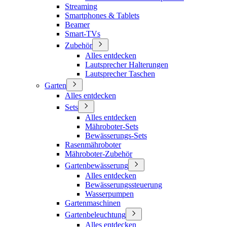
Streaming
Smartphones & Tablets
Beamer
Smart-TVs
Zubehör
Alles entdecken
Lautsprecher Halterungen
Lautsprecher Taschen
Garten
Alles entdecken
Sets
Alles entdecken
Mähroboter-Sets
Bewässerungs-Sets
Rasenmähroboter
Mähroboter-Zubehör
Gartenbewässerung
Alles entdecken
Bewässerungssteuerung
Wasserpumpen
Gartenmaschinen
Gartenbeleuchtung
Alles entdecken