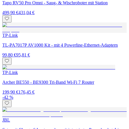
Tapo RV50 Pro Omni - Saug- & Wischroboter mit Station
499,90 €
431,04 €
TP-Link
TL-PA7017P AV1000 Kit - mit 4 Powerline-Ethernet-Adaptern
99,80 €
95,81 €
TP-Link
Archer BE550 - BE9300 Tri-Band Wi-Fi 7 Router
199,90 €
176,45 €
-42 %
JBL