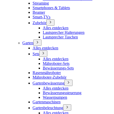
Streaming
Smartphones & Tablets
Beamer
Smart-TVs
Zubehör
Alles entdecken
Lautsprecher Halterungen
Lautsprecher Taschen
Garten
Alles entdecken
Sets
Alles entdecken
Mähroboter-Sets
Bewässerungs-Sets
Rasenmähroboter
Mähroboter-Zubehör
Gartenbewässerung
Alles entdecken
Bewässerungssteuerung
Wasserpumpen
Gartenmaschinen
Gartenbeleuchtung
Alles entdecken