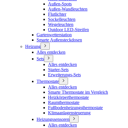
Außen-Spots
Außen-Wandleuchten
Flutlichter
Sockelleuchten
Wegeleuchten
Outdoor LED-Streifen
Gartenwetterstation
Smarte Außensteckdosen
Heizung
Alles entdecken
Sets
Alles entdecken
Starter-Sets
Erweiterungs-Sets
Thermostate
Alles entdecken
Smarte Thermostate im Vergleich
Heizkörperthermostate
Raumthermostate
Fußbodenheizungsthermostate
Klimaanlagensteuerung
Heizungssensoren
Alles entdecken