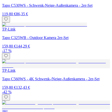
Tapo C530WS - Schwenk-Neige-Außenkamera - 2er-Set
119,80 €
86,35 €
TP-Link
Tapo C325WB - Outdoor Kamera 2er-Set
159,80 €
144,29 €
-17 %
TP-Link
Tapo C560WS - 4K Schwenk-/Neige-Außenkamera - 2er-Set
159,80 €
132,43 €
-42 %
JBL