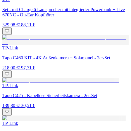
Set - mit Charge 6 Lautsprecher mit integrierter Powerbank + Live
670NC - On-Ear Kopfhörer
329,98 €
188,11 €
TP-Link
Tapo C460 KIT - 4K Außenkamera + Solarpanel - 2er-Set
218,00 €
197,71 €
TP-Link
Tapo C425 - Kabellose Sicherheitskamera - 2er-Set
139,80 €
130,51 €
TP-Link