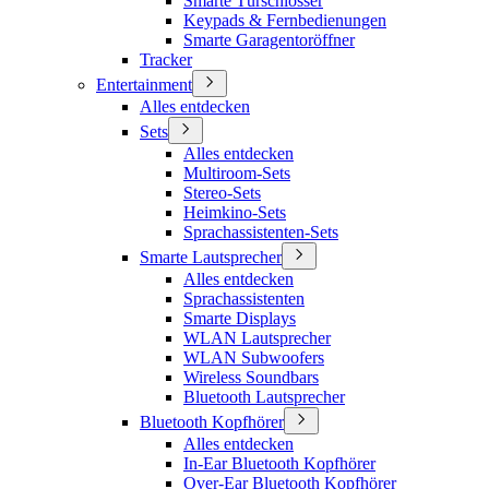
Smarte Türschlösser
Keypads & Fernbedienungen
Smarte Garagentoröffner
Tracker
Entertainment
Alles entdecken
Sets
Alles entdecken
Multiroom-Sets
Stereo-Sets
Heimkino-Sets
Sprachassistenten-Sets
Smarte Lautsprecher
Alles entdecken
Sprachassistenten
Smarte Displays
WLAN Lautsprecher
WLAN Subwoofers
Wireless Soundbars
Bluetooth Lautsprecher
Bluetooth Kopfhörer
Alles entdecken
In-Ear Bluetooth Kopfhörer
Over-Ear Bluetooth Kopfhörer