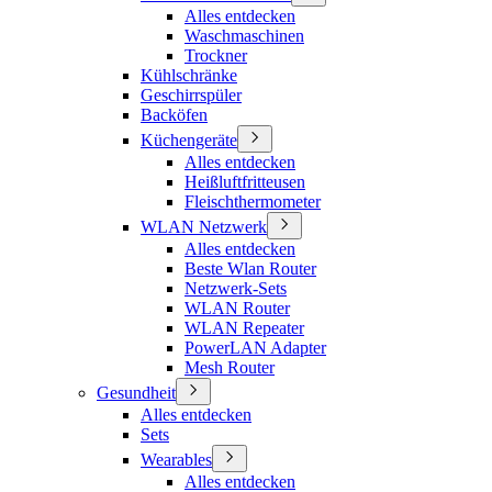
Alles entdecken
Waschmaschinen
Trockner
Kühlschränke
Geschirrspüler
Backöfen
Küchengeräte
Alles entdecken
Heißluftfritteusen
Fleischthermometer
WLAN Netzwerk
Alles entdecken
Beste Wlan Router
Netzwerk-Sets
WLAN Router
WLAN Repeater
PowerLAN Adapter
Mesh Router
Gesundheit
Alles entdecken
Sets
Wearables
Alles entdecken