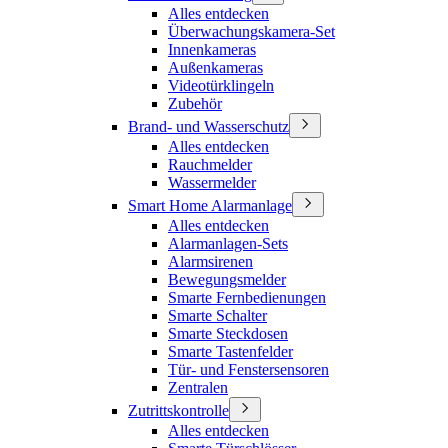
Alles entdecken
Überwachungskamera-Set
Innenkameras
Außenkameras
Videotürklingeln
Zubehör
Brand- und Wasserschutz
Alles entdecken
Rauchmelder
Wassermelder
Smart Home Alarmanlage
Alles entdecken
Alarmanlagen-Sets
Alarmsirenen
Bewegungsmelder
Smarte Fernbedienungen
Smarte Schalter
Smarte Steckdosen
Smarte Tastenfelder
Tür- und Fenstersensoren
Zentralen
Zutrittskontrolle
Alles entdecken