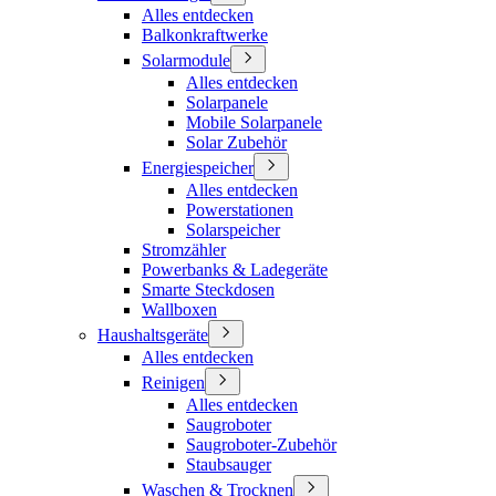
Alles entdecken
Balkonkraftwerke
Solarmodule
Alles entdecken
Solarpanele
Mobile Solarpanele
Solar Zubehör
Energiespeicher
Alles entdecken
Powerstationen
Solarspeicher
Stromzähler
Powerbanks & Ladegeräte
Smarte Steckdosen
Wallboxen
Haushaltsgeräte
Alles entdecken
Reinigen
Alles entdecken
Saugroboter
Saugroboter-Zubehör
Staubsauger
Waschen & Trocknen