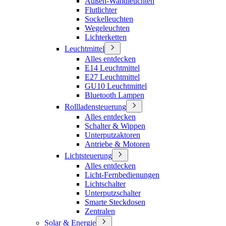
Außen-Wandleuchten
Flutlichter
Sockelleuchten
Wegeleuchten
Lichterketten
Leuchtmittel
Alles entdecken
E14 Leuchtmittel
E27 Leuchtmittel
GU10 Leuchtmittel
Bluetooth Lampen
Rollladensteuerung
Alles entdecken
Schalter & Wippen
Unterputzaktoren
Antriebe & Motoren
Lichtsteuerung
Alles entdecken
Licht-Fernbedienungen
Lichtschalter
Unterputzschalter
Smarte Steckdosen
Zentralen
Solar & Energie