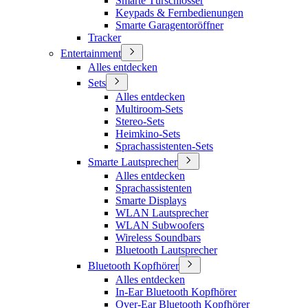
Smarte Türschlösser
Keypads & Fernbedienungen
Smarte Garagentoröffner
Tracker
Entertainment
Alles entdecken
Sets
Alles entdecken
Multiroom-Sets
Stereo-Sets
Heimkino-Sets
Sprachassistenten-Sets
Smarte Lautsprecher
Alles entdecken
Sprachassistenten
Smarte Displays
WLAN Lautsprecher
WLAN Subwoofers
Wireless Soundbars
Bluetooth Lautsprecher
Bluetooth Kopfhörer
Alles entdecken
In-Ear Bluetooth Kopfhörer
Over-Ear Bluetooth Kopfhörer