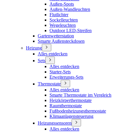
Außen-Spots
Außen-Wandleuchten
Flutlichter
Sockelleuchten
Wegeleuchten
Outdoor LED-Streifen
Gartenwetterstation
Smarte Außensteckdosen
Heizung
Alles entdecken
Sets
Alles entdecken
Starter-Sets
Erweiterungs-Sets
Thermostate
Alles entdecken
Smarte Thermostate im Vergleich
Heizkörperthermostate
Raumthermostate
Fußbodenheizungsthermostate
Klimaanlagensteuerung
Heizungssensoren
Alles entdecken