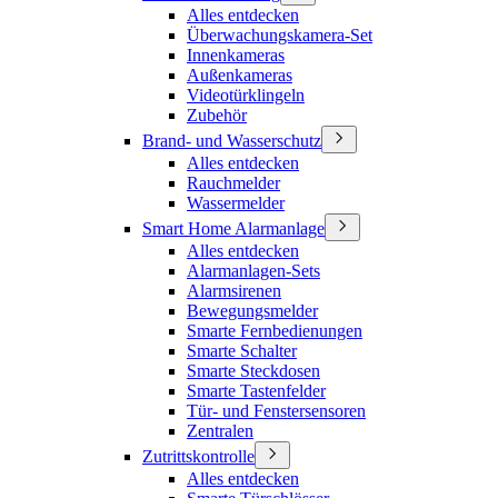
Alles entdecken
Überwachungskamera-Set
Innenkameras
Außenkameras
Videotürklingeln
Zubehör
Brand- und Wasserschutz
Alles entdecken
Rauchmelder
Wassermelder
Smart Home Alarmanlage
Alles entdecken
Alarmanlagen-Sets
Alarmsirenen
Bewegungsmelder
Smarte Fernbedienungen
Smarte Schalter
Smarte Steckdosen
Smarte Tastenfelder
Tür- und Fenstersensoren
Zentralen
Zutrittskontrolle
Alles entdecken