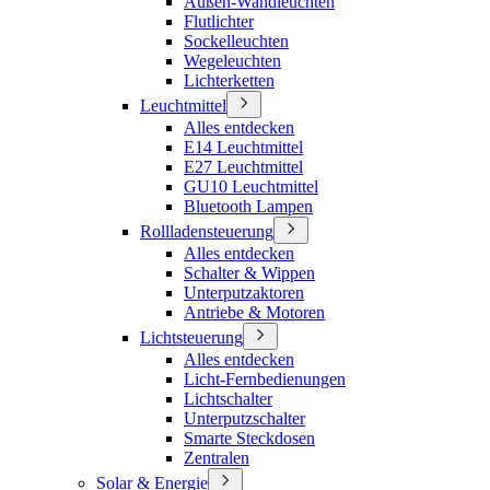
Außen-Wandleuchten
Flutlichter
Sockelleuchten
Wegeleuchten
Lichterketten
Leuchtmittel
Alles entdecken
E14 Leuchtmittel
E27 Leuchtmittel
GU10 Leuchtmittel
Bluetooth Lampen
Rollladensteuerung
Alles entdecken
Schalter & Wippen
Unterputzaktoren
Antriebe & Motoren
Lichtsteuerung
Alles entdecken
Licht-Fernbedienungen
Lichtschalter
Unterputzschalter
Smarte Steckdosen
Zentralen
Solar & Energie