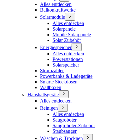
Alles entdecken
Balkonkraftwerke
Solarmodule
Alles entdecken
Solarpanele
Mobile Solarpanele
Solar Zubehör
Energiespeicher
Alles entdecken
Powerstationen
Solarspeicher
Stromzähler
Powerbanks & Ladegeräte
Smarte Steckdosen
Wallboxen
Haushaltsgeräte
Alles entdecken
Reinigen
Alles entdecken
Saugroboter
Saugroboter-Zubehör
Staubsauger
Waschen & Trocknen