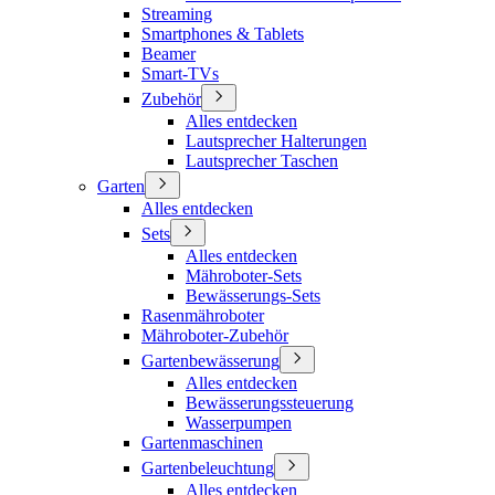
Streaming
Smartphones & Tablets
Beamer
Smart-TVs
Zubehör
Alles entdecken
Lautsprecher Halterungen
Lautsprecher Taschen
Garten
Alles entdecken
Sets
Alles entdecken
Mähroboter-Sets
Bewässerungs-Sets
Rasenmähroboter
Mähroboter-Zubehör
Gartenbewässerung
Alles entdecken
Bewässerungssteuerung
Wasserpumpen
Gartenmaschinen
Gartenbeleuchtung
Alles entdecken