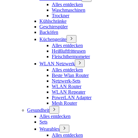
Alles entdecken
Waschmaschinen
Trockner
Kühlschränke
Geschirrspüler
Backöfen
Küchengeräte
Alles entdecken
Heißluftfritteusen
Fleischthermometer
WLAN Netzwerk
Alles entdecken
Beste Wlan Router
Netzwerk-Sets
WLAN Router
WLAN Repeater
PowerLAN Adapter
Mesh Router
Gesundheit
Alles entdecken
Sets
Wearables
Alles entdecken