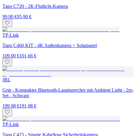
Tapo C720 - 2K-Flutlicht-Kamera
99,90 €
95,90 €
TP-Link
Tapo C460 KIT - 4K Außenkamera + Solarpanel
109,00 €
101,66 €
JBL
Grip - Kompakter Bluetooth-Lauptsprecher mit Ambient Light - 2er-
Set - Schwarz
199,98 €
191,98 €
TP-Link
Tapo C425 - Smarte Kabellose Sicherheitskamera