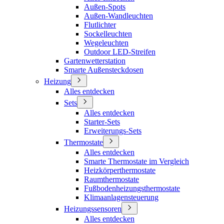
Außen-Spots
Außen-Wandleuchten
Flutlichter
Sockelleuchten
Wegeleuchten
Outdoor LED-Streifen
Gartenwetterstation
Smarte Außensteckdosen
Heizung
Alles entdecken
Sets
Alles entdecken
Starter-Sets
Erweiterungs-Sets
Thermostate
Alles entdecken
Smarte Thermostate im Vergleich
Heizkörperthermostate
Raumthermostate
Fußbodenheizungsthermostate
Klimaanlagensteuerung
Heizungssensoren
Alles entdecken