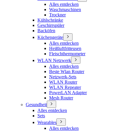
Alles entdecken
Waschmaschinen
Trockner
Kühlschränke
Geschirrspüler
Backöfen
Küchengeräte
Alles entdecken
Heißluftfritteusen
Fleischthermometer
WLAN Netzwerk
Alles entdecken
Beste Wlan Router
Netzwerk-Sets
WLAN Router
WLAN Repeater
PowerLAN Adapter
Mesh Router
Gesundheit
Alles entdecken
Sets
Wearables
Alles entdecken