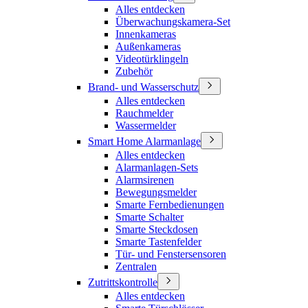
Alles entdecken
Überwachungskamera-Set
Innenkameras
Außenkameras
Videotürklingeln
Zubehör
Brand- und Wasserschutz
Alles entdecken
Rauchmelder
Wassermelder
Smart Home Alarmanlage
Alles entdecken
Alarmanlagen-Sets
Alarmsirenen
Bewegungsmelder
Smarte Fernbedienungen
Smarte Schalter
Smarte Steckdosen
Smarte Tastenfelder
Tür- und Fenstersensoren
Zentralen
Zutrittskontrolle
Alles entdecken