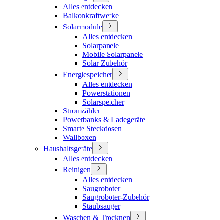
Alles entdecken
Balkonkraftwerke
Solarmodule
Alles entdecken
Solarpanele
Mobile Solarpanele
Solar Zubehör
Energiespeicher
Alles entdecken
Powerstationen
Solarspeicher
Stromzähler
Powerbanks & Ladegeräte
Smarte Steckdosen
Wallboxen
Haushaltsgeräte
Alles entdecken
Reinigen
Alles entdecken
Saugroboter
Saugroboter-Zubehör
Staubsauger
Waschen & Trocknen