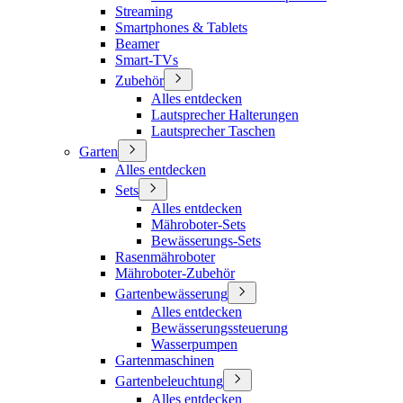
Streaming
Smartphones & Tablets
Beamer
Smart-TVs
Zubehör
Alles entdecken
Lautsprecher Halterungen
Lautsprecher Taschen
Garten
Alles entdecken
Sets
Alles entdecken
Mähroboter-Sets
Bewässerungs-Sets
Rasenmähroboter
Mähroboter-Zubehör
Gartenbewässerung
Alles entdecken
Bewässerungssteuerung
Wasserpumpen
Gartenmaschinen
Gartenbeleuchtung
Alles entdecken