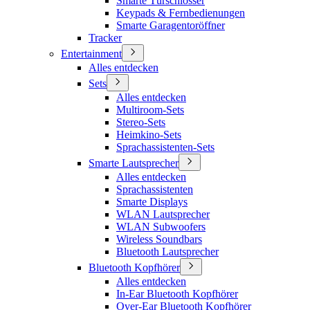
Smarte Türschlösser
Keypads & Fernbedienungen
Smarte Garagentoröffner
Tracker
Entertainment
Alles entdecken
Sets
Alles entdecken
Multiroom-Sets
Stereo-Sets
Heimkino-Sets
Sprachassistenten-Sets
Smarte Lautsprecher
Alles entdecken
Sprachassistenten
Smarte Displays
WLAN Lautsprecher
WLAN Subwoofers
Wireless Soundbars
Bluetooth Lautsprecher
Bluetooth Kopfhörer
Alles entdecken
In-Ear Bluetooth Kopfhörer
Over-Ear Bluetooth Kopfhörer