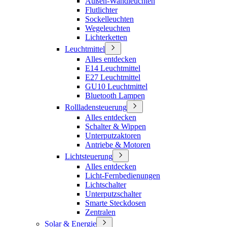
Außen-Wandleuchten
Flutlichter
Sockelleuchten
Wegeleuchten
Lichterketten
Leuchtmittel
Alles entdecken
E14 Leuchtmittel
E27 Leuchtmittel
GU10 Leuchtmittel
Bluetooth Lampen
Rollladensteuerung
Alles entdecken
Schalter & Wippen
Unterputzaktoren
Antriebe & Motoren
Lichtsteuerung
Alles entdecken
Licht-Fernbedienungen
Lichtschalter
Unterputzschalter
Smarte Steckdosen
Zentralen
Solar & Energie