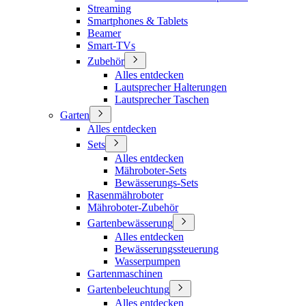
Streaming
Smartphones & Tablets
Beamer
Smart-TVs
Zubehör
Alles entdecken
Lautsprecher Halterungen
Lautsprecher Taschen
Garten
Alles entdecken
Sets
Alles entdecken
Mähroboter-Sets
Bewässerungs-Sets
Rasenmähroboter
Mähroboter-Zubehör
Gartenbewässerung
Alles entdecken
Bewässerungssteuerung
Wasserpumpen
Gartenmaschinen
Gartenbeleuchtung
Alles entdecken