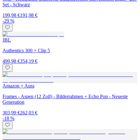
Set - Schwarz
199,98 €
191,98 €
-29 %
JBL
Authentics 300 + Clip 5
499,98 €
354,19 €
Amazon + Aura
Frames - Aspen (12 Zoll) - Bilderrahmen + Echo Pop - Neueste
Generation
303,99 €
262,03 €
-18 %