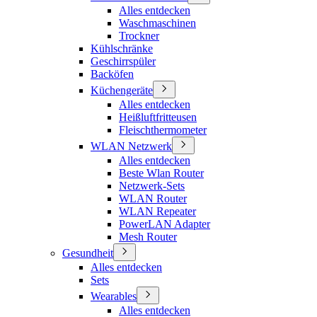
Alles entdecken
Waschmaschinen
Trockner
Kühlschränke
Geschirrspüler
Backöfen
Küchengeräte
Alles entdecken
Heißluftfritteusen
Fleischthermometer
WLAN Netzwerk
Alles entdecken
Beste Wlan Router
Netzwerk-Sets
WLAN Router
WLAN Repeater
PowerLAN Adapter
Mesh Router
Gesundheit
Alles entdecken
Sets
Wearables
Alles entdecken