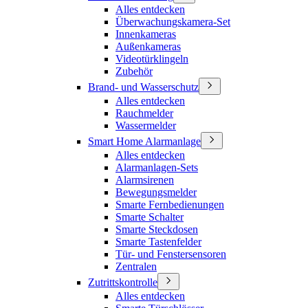
Alles entdecken
Überwachungskamera-Set
Innenkameras
Außenkameras
Videotürklingeln
Zubehör
Brand- und Wasserschutz
Alles entdecken
Rauchmelder
Wassermelder
Smart Home Alarmanlage
Alles entdecken
Alarmanlagen-Sets
Alarmsirenen
Bewegungsmelder
Smarte Fernbedienungen
Smarte Schalter
Smarte Steckdosen
Smarte Tastenfelder
Tür- und Fenstersensoren
Zentralen
Zutrittskontrolle
Alles entdecken