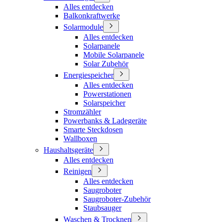
Alles entdecken
Balkonkraftwerke
Solarmodule
Alles entdecken
Solarpanele
Mobile Solarpanele
Solar Zubehör
Energiespeicher
Alles entdecken
Powerstationen
Solarspeicher
Stromzähler
Powerbanks & Ladegeräte
Smarte Steckdosen
Wallboxen
Haushaltsgeräte
Alles entdecken
Reinigen
Alles entdecken
Saugroboter
Saugroboter-Zubehör
Staubsauger
Waschen & Trocknen