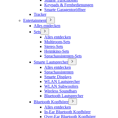
Smarte Türschlösser
Keypads & Fernbedienungen
Smarte Garagentoröffner
Tracker
Entertainment
Alles entdecken
Sets
Alles entdecken
Multiroom-Sets
Stereo-Sets
Heimkino-Sets
Sprachassistenten-Sets
Smarte Lautsprecher
Alles entdecken
Sprachassistenten
Smarte Displays
WLAN Lautsprecher
WLAN Subwoofers
Wireless Soundbars
Bluetooth Lautsprecher
Bluetooth Kopfhörer
Alles entdecken
In-Ear Bluetooth Kopfhörer
Over-Ear Bluetooth Kopfhörer