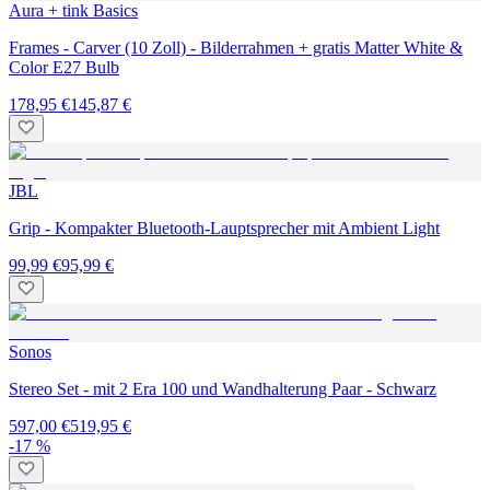
Aura + tink Basics
Frames - Carver (10 Zoll) - Bilderrahmen + gratis Matter White &
Color E27 Bulb
178,95 €
145,87 €
JBL
Grip - Kompakter Bluetooth-Lauptsprecher mit Ambient Light
99,99 €
95,99 €
Sonos
Stereo Set - mit 2 Era 100 und Wandhalterung Paar - Schwarz
597,00 €
519,95 €
-17 %