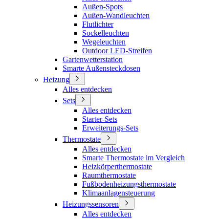
Außen-Spots
Außen-Wandleuchten
Flutlichter
Sockelleuchten
Wegeleuchten
Outdoor LED-Streifen
Gartenwetterstation
Smarte Außensteckdosen
Heizung
Alles entdecken
Sets
Alles entdecken
Starter-Sets
Erweiterungs-Sets
Thermostate
Alles entdecken
Smarte Thermostate im Vergleich
Heizkörperthermostate
Raumthermostate
Fußbodenheizungsthermostate
Klimaanlagensteuerung
Heizungssensoren
Alles entdecken