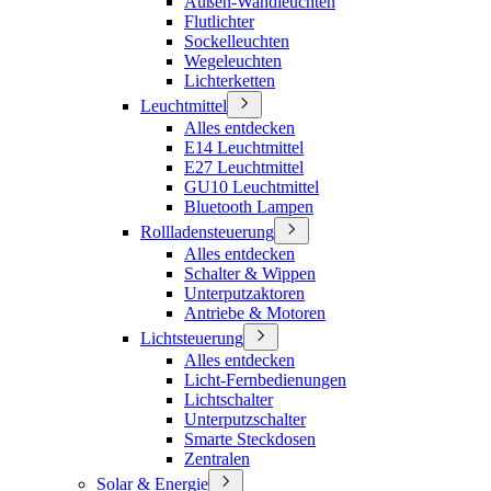
Außen-Wandleuchten
Flutlichter
Sockelleuchten
Wegeleuchten
Lichterketten
Leuchtmittel
Alles entdecken
E14 Leuchtmittel
E27 Leuchtmittel
GU10 Leuchtmittel
Bluetooth Lampen
Rollladensteuerung
Alles entdecken
Schalter & Wippen
Unterputzaktoren
Antriebe & Motoren
Lichtsteuerung
Alles entdecken
Licht-Fernbedienungen
Lichtschalter
Unterputzschalter
Smarte Steckdosen
Zentralen
Solar & Energie