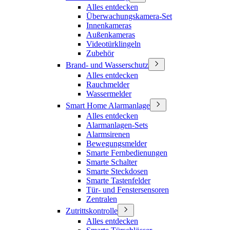
Alles entdecken
Überwachungskamera-Set
Innenkameras
Außenkameras
Videotürklingeln
Zubehör
Brand- und Wasserschutz
Alles entdecken
Rauchmelder
Wassermelder
Smart Home Alarmanlage
Alles entdecken
Alarmanlagen-Sets
Alarmsirenen
Bewegungsmelder
Smarte Fernbedienungen
Smarte Schalter
Smarte Steckdosen
Smarte Tastenfelder
Tür- und Fenstersensoren
Zentralen
Zutrittskontrolle
Alles entdecken