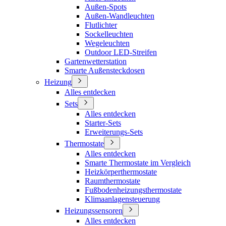
Außen-Spots
Außen-Wandleuchten
Flutlichter
Sockelleuchten
Wegeleuchten
Outdoor LED-Streifen
Gartenwetterstation
Smarte Außensteckdosen
Heizung
Alles entdecken
Sets
Alles entdecken
Starter-Sets
Erweiterungs-Sets
Thermostate
Alles entdecken
Smarte Thermostate im Vergleich
Heizkörperthermostate
Raumthermostate
Fußbodenheizungsthermostate
Klimaanlagensteuerung
Heizungssensoren
Alles entdecken