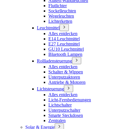
Außen-Wandleuchten
Flutlichter
Sockelleuchten
Wegeleuchten
Lichterketten
Leuchtmittel
Alles entdecken
E14 Leuchtmittel
E27 Leuchtmittel
GU10 Leuchtmittel
Bluetooth Lampen
Rollladensteuerung
Alles entdecken
Schalter & Wippen
Unterputzaktoren
Antriebe & Motoren
Lichtsteuerung
Alles entdecken
Licht-Fernbedienungen
Lichtschalter
Unterputzschalter
Smarte Steckdosen
Zentralen
Solar & Energie