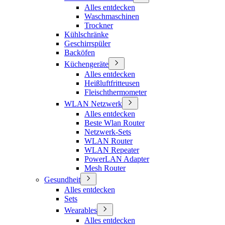
Alles entdecken
Waschmaschinen
Trockner
Kühlschränke
Geschirrspüler
Backöfen
Küchengeräte
Alles entdecken
Heißluftfritteusen
Fleischthermometer
WLAN Netzwerk
Alles entdecken
Beste Wlan Router
Netzwerk-Sets
WLAN Router
WLAN Repeater
PowerLAN Adapter
Mesh Router
Gesundheit
Alles entdecken
Sets
Wearables
Alles entdecken