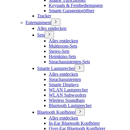
Smarte Türschlösser
Keypads & Fernbedienungen
Smarte Garagentoröffner
Tracker
Entertainment
Alles entdecken
Sets
Alles entdecken
Multiroom-Sets
Stereo-Sets
Heimkino-Sets
Sprachassistenten-Sets
Smarte Lautsprecher
Alles entdecken
Sprachassistenten
Smarte Displays
WLAN Lautsprecher
WLAN Subwoofers
Wireless Soundbars
Bluetooth Lautsprecher
Bluetooth Kopfhörer
Alles entdecken
In-Ear Bluetooth Kopfhörer
Over-Ear Bluetooth Kopfhörer