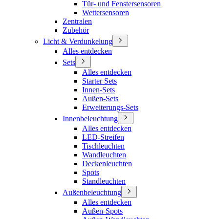
Tür- und Fenstersensoren
Wettersensoren
Zentralen
Zubehör
Licht & Verdunkelung
Alles entdecken
Sets
Alles entdecken
Starter Sets
Innen-Sets
Außen-Sets
Erweiterungs-Sets
Innenbeleuchtung
Alles entdecken
LED-Streifen
Tischleuchten
Wandleuchten
Deckenleuchten
Spots
Standleuchten
Außenbeleuchtung
Alles entdecken
Außen-Spots