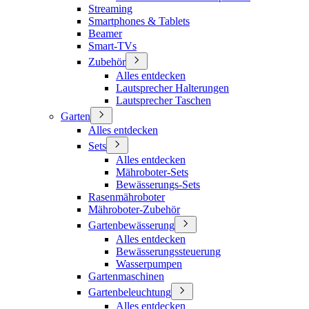
Streaming
Smartphones & Tablets
Beamer
Smart-TVs
Zubehör
Alles entdecken
Lautsprecher Halterungen
Lautsprecher Taschen
Garten
Alles entdecken
Sets
Alles entdecken
Mähroboter-Sets
Bewässerungs-Sets
Rasenmähroboter
Mähroboter-Zubehör
Gartenbewässerung
Alles entdecken
Bewässerungssteuerung
Wasserpumpen
Gartenmaschinen
Gartenbeleuchtung
Alles entdecken