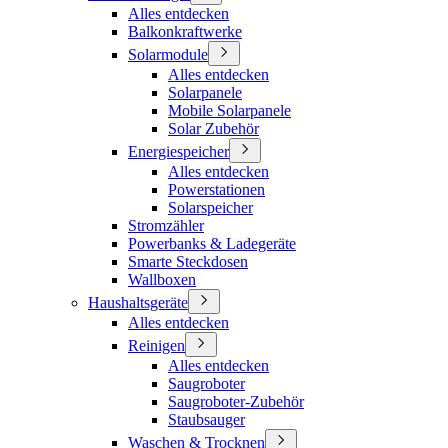
Alles entdecken
Balkonkraftwerke
Solarmodule
Alles entdecken
Solarpanele
Mobile Solarpanele
Solar Zubehör
Energiespeicher
Alles entdecken
Powerstationen
Solarspeicher
Stromzähler
Powerbanks & Ladegeräte
Smarte Steckdosen
Wallboxen
Haushaltsgeräte
Alles entdecken
Reinigen
Alles entdecken
Saugroboter
Saugroboter-Zubehör
Staubsauger
Waschen & Trocknen