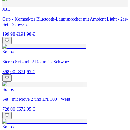
JBL
Grip - Kompakter Bluetooth-Lauptsprecher mit Ambient Light - 2er-
Set - Schwarz
199,98 €
191,98 €
Sonos
Stereo Set - mit 2 Roam 2 - Schwarz
398,00 €
371,95 €
Sonos
Set - mit Move 2 und Era 100 - Weiß
728,00 €
672,95 €
Sonos