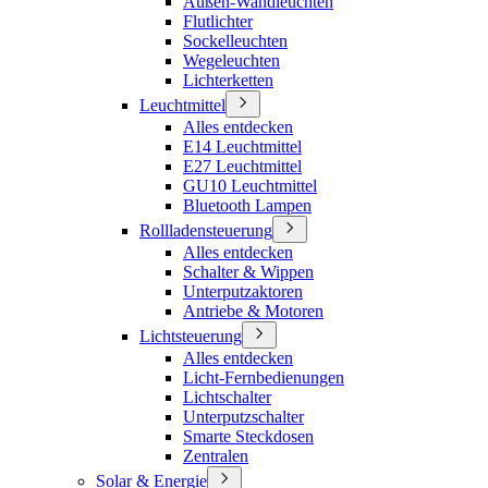
Außen-Wandleuchten
Flutlichter
Sockelleuchten
Wegeleuchten
Lichterketten
Leuchtmittel
Alles entdecken
E14 Leuchtmittel
E27 Leuchtmittel
GU10 Leuchtmittel
Bluetooth Lampen
Rollladensteuerung
Alles entdecken
Schalter & Wippen
Unterputzaktoren
Antriebe & Motoren
Lichtsteuerung
Alles entdecken
Licht-Fernbedienungen
Lichtschalter
Unterputzschalter
Smarte Steckdosen
Zentralen
Solar & Energie