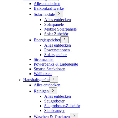
Alles entdecken
Balkonkraftwerke
Solarmodule
Alles entdecken
Solarpanele
Mobile Solarpanele
Solar Zubehör
Energiespeicher
Alles entdecken
Powerstationen
Solarspeicher
Stromzähler
Powerbanks & Ladegeräte
Smarte Steckdosen
Wallboxen
Haushaltsgeräte
Alles entdecken
Reinigen
Alles entdecken
Saugroboter
Saugroboter-Zubehör
Staubsauger
Waschen & Trocknen