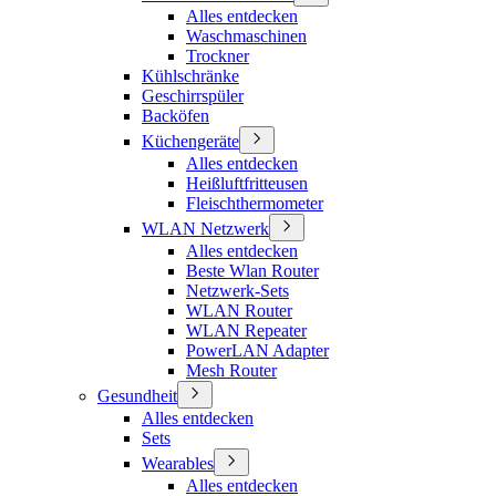
Alles entdecken
Waschmaschinen
Trockner
Kühlschränke
Geschirrspüler
Backöfen
Küchengeräte
Alles entdecken
Heißluftfritteusen
Fleischthermometer
WLAN Netzwerk
Alles entdecken
Beste Wlan Router
Netzwerk-Sets
WLAN Router
WLAN Repeater
PowerLAN Adapter
Mesh Router
Gesundheit
Alles entdecken
Sets
Wearables
Alles entdecken