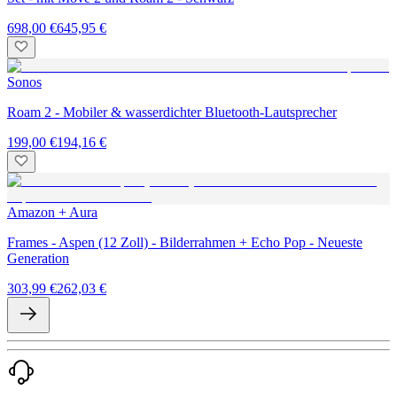
698,00 €
645,95 €
Sonos
Roam 2 - Mobiler & wasserdichter Bluetooth-Lautsprecher
199,00 €
194,16 €
Amazon + Aura
Frames - Aspen (12 Zoll) - Bilderrahmen + Echo Pop - Neueste
Generation
303,99 €
262,03 €