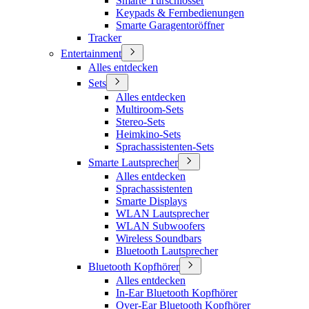
Smarte Türschlösser
Keypads & Fernbedienungen
Smarte Garagentoröffner
Tracker
Entertainment
Alles entdecken
Sets
Alles entdecken
Multiroom-Sets
Stereo-Sets
Heimkino-Sets
Sprachassistenten-Sets
Smarte Lautsprecher
Alles entdecken
Sprachassistenten
Smarte Displays
WLAN Lautsprecher
WLAN Subwoofers
Wireless Soundbars
Bluetooth Lautsprecher
Bluetooth Kopfhörer
Alles entdecken
In-Ear Bluetooth Kopfhörer
Over-Ear Bluetooth Kopfhörer