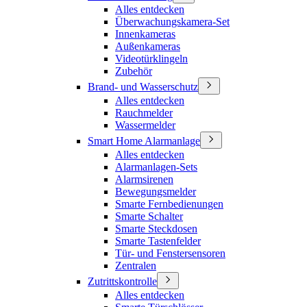
Alles entdecken
Überwachungskamera-Set
Innenkameras
Außenkameras
Videotürklingeln
Zubehör
Brand- und Wasserschutz
Alles entdecken
Rauchmelder
Wassermelder
Smart Home Alarmanlage
Alles entdecken
Alarmanlagen-Sets
Alarmsirenen
Bewegungsmelder
Smarte Fernbedienungen
Smarte Schalter
Smarte Steckdosen
Smarte Tastenfelder
Tür- und Fenstersensoren
Zentralen
Zutrittskontrolle
Alles entdecken