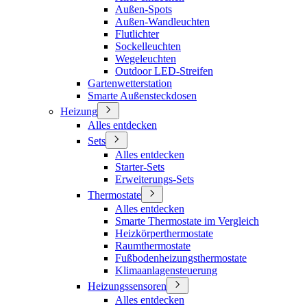
Außen-Spots
Außen-Wandleuchten
Flutlichter
Sockelleuchten
Wegeleuchten
Outdoor LED-Streifen
Gartenwetterstation
Smarte Außensteckdosen
Heizung
Alles entdecken
Sets
Alles entdecken
Starter-Sets
Erweiterungs-Sets
Thermostate
Alles entdecken
Smarte Thermostate im Vergleich
Heizkörperthermostate
Raumthermostate
Fußbodenheizungsthermostate
Klimaanlagensteuerung
Heizungssensoren
Alles entdecken