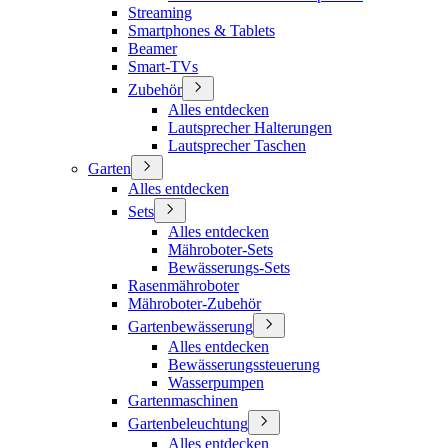
Streaming
Smartphones & Tablets
Beamer
Smart-TVs
Zubehör
Alles entdecken
Lautsprecher Halterungen
Lautsprecher Taschen
Garten
Alles entdecken
Sets
Alles entdecken
Mähroboter-Sets
Bewässerungs-Sets
Rasenmähroboter
Mähroboter-Zubehör
Gartenbewässerung
Alles entdecken
Bewässerungssteuerung
Wasserpumpen
Gartenmaschinen
Gartenbeleuchtung
Alles entdecken