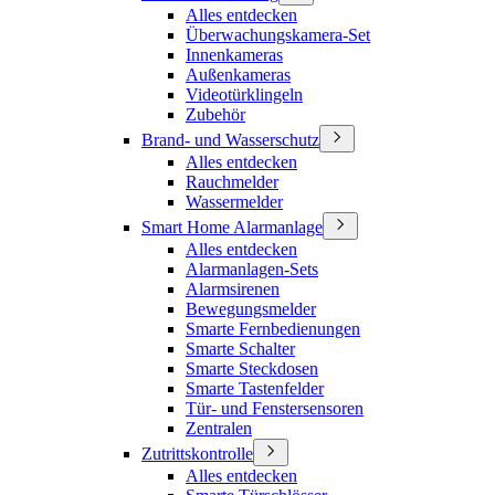
Alles entdecken
Überwachungskamera-Set
Innenkameras
Außenkameras
Videotürklingeln
Zubehör
Brand- und Wasserschutz
Alles entdecken
Rauchmelder
Wassermelder
Smart Home Alarmanlage
Alles entdecken
Alarmanlagen-Sets
Alarmsirenen
Bewegungsmelder
Smarte Fernbedienungen
Smarte Schalter
Smarte Steckdosen
Smarte Tastenfelder
Tür- und Fenstersensoren
Zentralen
Zutrittskontrolle
Alles entdecken