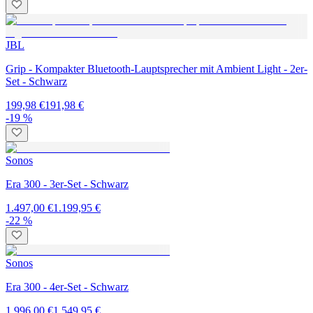
JBL
Grip - Kompakter Bluetooth-Lauptsprecher mit Ambient Light - 2er-
Set - Schwarz
199,98 €
191,98 €
-19 %
Sonos
Era 300 - 3er-Set - Schwarz
1.497,00 €
1.199,95 €
-22 %
Sonos
Era 300 - 4er-Set - Schwarz
1.996,00 €
1.549,95 €