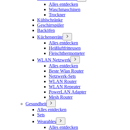
Alles entdecken
Waschmaschinen
Trockner
Kühlschränke
Geschirrspüler
Backöfen
Küchengeräte
Alles entdecken
Heißluftfritteusen
Fleischthermometer
WLAN Netzwerk
Alles entdecken
Beste Wlan Router
Netzwerk-Sets
WLAN Router
WLAN Repeater
PowerLAN Adapter
Mesh Router
Gesundheit
Alles entdecken
Sets
Wearables
Alles entdecken