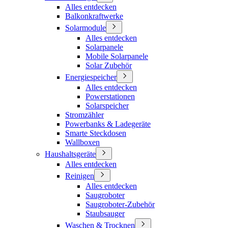
Alles entdecken
Balkonkraftwerke
Solarmodule
Alles entdecken
Solarpanele
Mobile Solarpanele
Solar Zubehör
Energiespeicher
Alles entdecken
Powerstationen
Solarspeicher
Stromzähler
Powerbanks & Ladegeräte
Smarte Steckdosen
Wallboxen
Haushaltsgeräte
Alles entdecken
Reinigen
Alles entdecken
Saugroboter
Saugroboter-Zubehör
Staubsauger
Waschen & Trocknen