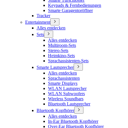
Smarte Türschlösser
Keypads & Fernbedienungen
Smarte Garagentoröffner
Tracker
Entertainment
Alles entdecken
Sets
Alles entdecken
Multiroom-Sets
Stereo-Sets
Heimkino-Sets
Sprachassistenten-Sets
Smarte Lautsprecher
Alles entdecken
Sprachassistenten
Smarte Displays
WLAN Lautsprecher
WLAN Subwoofers
Wireless Soundbars
Bluetooth Lautsprecher
Bluetooth Kopfhörer
Alles entdecken
In-Ear Bluetooth Kopfhörer
Over-Ear Bluetooth Kopfhörer