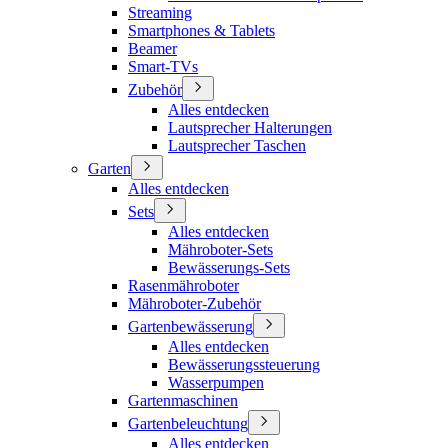
Streaming
Smartphones & Tablets
Beamer
Smart-TVs
Zubehör
Alles entdecken
Lautsprecher Halterungen
Lautsprecher Taschen
Garten
Alles entdecken
Sets
Alles entdecken
Mähroboter-Sets
Bewässerungs-Sets
Rasenmähroboter
Mähroboter-Zubehör
Gartenbewässerung
Alles entdecken
Bewässerungssteuerung
Wasserpumpen
Gartenmaschinen
Gartenbeleuchtung
Alles entdecken