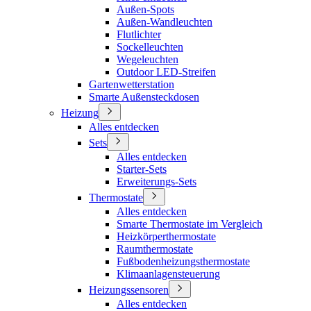
Außen-Spots
Außen-Wandleuchten
Flutlichter
Sockelleuchten
Wegeleuchten
Outdoor LED-Streifen
Gartenwetterstation
Smarte Außensteckdosen
Heizung
Alles entdecken
Sets
Alles entdecken
Starter-Sets
Erweiterungs-Sets
Thermostate
Alles entdecken
Smarte Thermostate im Vergleich
Heizkörperthermostate
Raumthermostate
Fußbodenheizungsthermostate
Klimaanlagensteuerung
Heizungssensoren
Alles entdecken