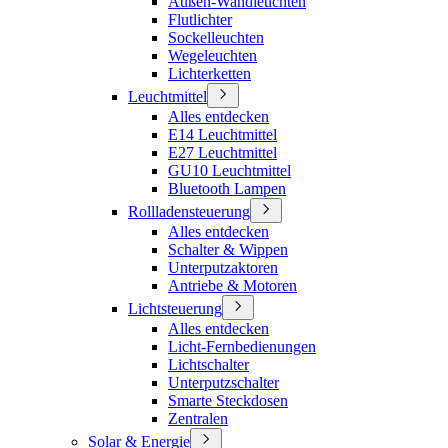
Außen-Wandleuchten
Flutlichter
Sockelleuchten
Wegeleuchten
Lichterketten
Leuchtmittel
Alles entdecken
E14 Leuchtmittel
E27 Leuchtmittel
GU10 Leuchtmittel
Bluetooth Lampen
Rollladensteuerung
Alles entdecken
Schalter & Wippen
Unterputzaktoren
Antriebe & Motoren
Lichtsteuerung
Alles entdecken
Licht-Fernbedienungen
Lichtschalter
Unterputzschalter
Smarte Steckdosen
Zentralen
Solar & Energie