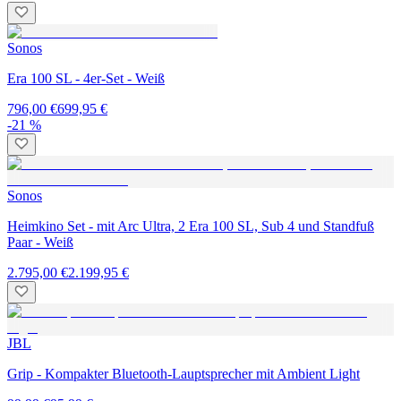
Sonos
Era 100 SL - 4er-Set - Weiß
796,00 €
699,95 €
-21 %
Sonos
Heimkino Set - mit Arc Ultra, 2 Era 100 SL, Sub 4 und Standfuß
Paar - Weiß
2.795,00 €
2.199,95 €
JBL
Grip - Kompakter Bluetooth-Lauptsprecher mit Ambient Light