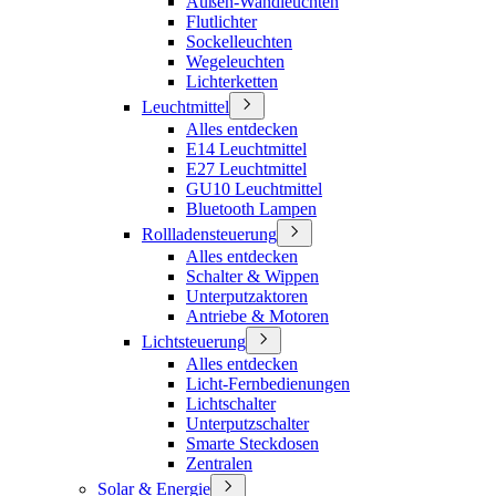
Außen-Wandleuchten
Flutlichter
Sockelleuchten
Wegeleuchten
Lichterketten
Leuchtmittel
Alles entdecken
E14 Leuchtmittel
E27 Leuchtmittel
GU10 Leuchtmittel
Bluetooth Lampen
Rollladensteuerung
Alles entdecken
Schalter & Wippen
Unterputzaktoren
Antriebe & Motoren
Lichtsteuerung
Alles entdecken
Licht-Fernbedienungen
Lichtschalter
Unterputzschalter
Smarte Steckdosen
Zentralen
Solar & Energie