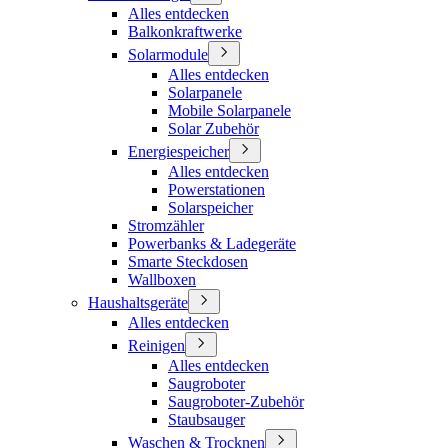
Alles entdecken
Balkonkraftwerke
Solarmodule
Alles entdecken
Solarpanele
Mobile Solarpanele
Solar Zubehör
Energiespeicher
Alles entdecken
Powerstationen
Solarspeicher
Stromzähler
Powerbanks & Ladegeräte
Smarte Steckdosen
Wallboxen
Haushaltsgeräte
Alles entdecken
Reinigen
Alles entdecken
Saugroboter
Saugroboter-Zubehör
Staubsauger
Waschen & Trocknen