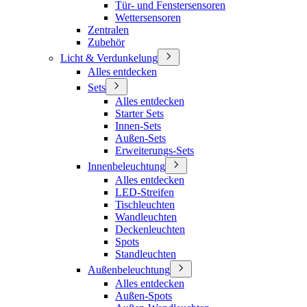
Tür- und Fenstersensoren
Wettersensoren
Zentralen
Zubehör
Licht & Verdunkelung
Alles entdecken
Sets
Alles entdecken
Starter Sets
Innen-Sets
Außen-Sets
Erweiterungs-Sets
Innenbeleuchtung
Alles entdecken
LED-Streifen
Tischleuchten
Wandleuchten
Deckenleuchten
Spots
Standleuchten
Außenbeleuchtung
Alles entdecken
Außen-Spots