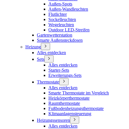
Außen-Spots
Außen-Wandleuchten
Flutlichter
Sockelleuchten
Wegeleuchten
Outdoor LED-Streifen
Gartenwetterstation
Smarte Außensteckdosen
Heizung
Alles entdecken
Sets
Alles entdecken
Starter-Sets
Erweiterungs-Sets
Thermostate
Alles entdecken
Smarte Thermostate im Vergleich
Heizkörperthermostate
Raumthermostate
Fußbodenheizungsthermostate
Klimaanlagensteuerung
Heizungssensoren
Alles entdecken