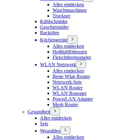
Alles entdecken
Waschmaschinen
Trockner
Kühlschränke
Geschirrspüler
Backöfen
Küchengeräte
Alles entdecken
Heißluftfritteusen
Fleischthermometer
WLAN Netzwerk
Alles entdecken
Beste Wlan Router
Netzwerk-Sets
WLAN Router
WLAN Repeater
PowerLAN Adapter
Mesh Router
Gesundheit
Alles entdecken
Sets
Wearables
Alles entdecken