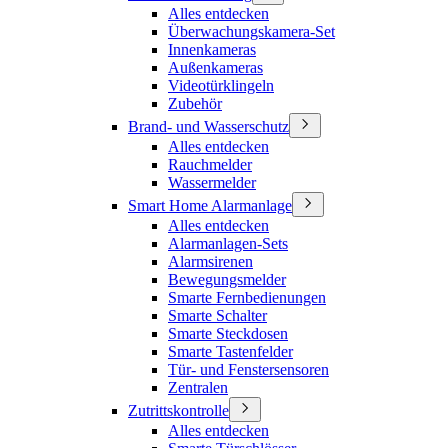
Alles entdecken
Überwachungskamera-Set
Innenkameras
Außenkameras
Videotürklingeln
Zubehör
Brand- und Wasserschutz
Alles entdecken
Rauchmelder
Wassermelder
Smart Home Alarmanlage
Alles entdecken
Alarmanlagen-Sets
Alarmsirenen
Bewegungsmelder
Smarte Fernbedienungen
Smarte Schalter
Smarte Steckdosen
Smarte Tastenfelder
Tür- und Fenstersensoren
Zentralen
Zutrittskontrolle
Alles entdecken