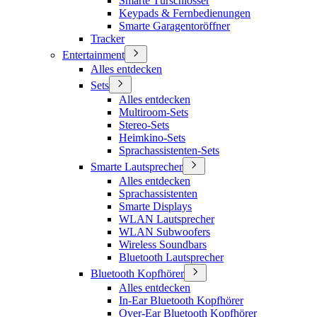
Smarte Türschlösser
Keypads & Fernbedienungen
Smarte Garagentoröffner
Tracker
Entertainment
Alles entdecken
Sets
Alles entdecken
Multiroom-Sets
Stereo-Sets
Heimkino-Sets
Sprachassistenten-Sets
Smarte Lautsprecher
Alles entdecken
Sprachassistenten
Smarte Displays
WLAN Lautsprecher
WLAN Subwoofers
Wireless Soundbars
Bluetooth Lautsprecher
Bluetooth Kopfhörer
Alles entdecken
In-Ear Bluetooth Kopfhörer
Over-Ear Bluetooth Kopfhörer