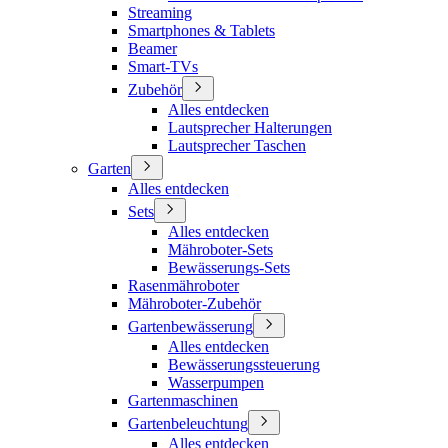
Streaming
Smartphones & Tablets
Beamer
Smart-TVs
Zubehör
Alles entdecken
Lautsprecher Halterungen
Lautsprecher Taschen
Garten
Alles entdecken
Sets
Alles entdecken
Mähroboter-Sets
Bewässerungs-Sets
Rasenmähroboter
Mähroboter-Zubehör
Gartenbewässerung
Alles entdecken
Bewässerungssteuerung
Wasserpumpen
Gartenmaschinen
Gartenbeleuchtung
Alles entdecken