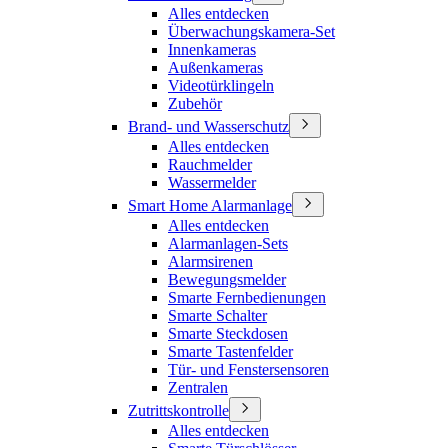
Alles entdecken
Überwachungskamera-Set
Innenkameras
Außenkameras
Videotürklingeln
Zubehör
Brand- und Wasserschutz
Alles entdecken
Rauchmelder
Wassermelder
Smart Home Alarmanlage
Alles entdecken
Alarmanlagen-Sets
Alarmsirenen
Bewegungsmelder
Smarte Fernbedienungen
Smarte Schalter
Smarte Steckdosen
Smarte Tastenfelder
Tür- und Fenstersensoren
Zentralen
Zutrittskontrolle
Alles entdecken