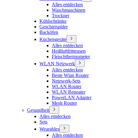
Alles entdecken
Waschmaschinen
Trockner
Kühlschränke
Geschirrspüler
Backöfen
Küchengeräte
Alles entdecken
Heißluftfritteusen
Fleischthermometer
WLAN Netzwerk
Alles entdecken
Beste Wlan Router
Netzwerk-Sets
WLAN Router
WLAN Repeater
PowerLAN Adapter
Mesh Router
Gesundheit
Alles entdecken
Sets
Wearables
Alles entdecken