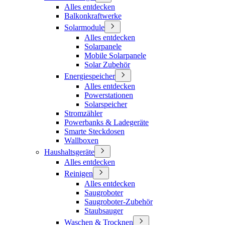
Alles entdecken
Balkonkraftwerke
Solarmodule
Alles entdecken
Solarpanele
Mobile Solarpanele
Solar Zubehör
Energiespeicher
Alles entdecken
Powerstationen
Solarspeicher
Stromzähler
Powerbanks & Ladegeräte
Smarte Steckdosen
Wallboxen
Haushaltsgeräte
Alles entdecken
Reinigen
Alles entdecken
Saugroboter
Saugroboter-Zubehör
Staubsauger
Waschen & Trocknen