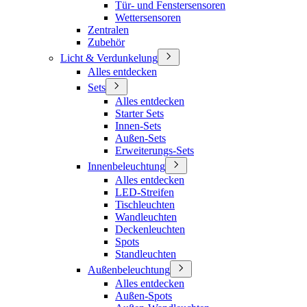
Tür- und Fenstersensoren
Wettersensoren
Zentralen
Zubehör
Licht & Verdunkelung
Alles entdecken
Sets
Alles entdecken
Starter Sets
Innen-Sets
Außen-Sets
Erweiterungs-Sets
Innenbeleuchtung
Alles entdecken
LED-Streifen
Tischleuchten
Wandleuchten
Deckenleuchten
Spots
Standleuchten
Außenbeleuchtung
Alles entdecken
Außen-Spots