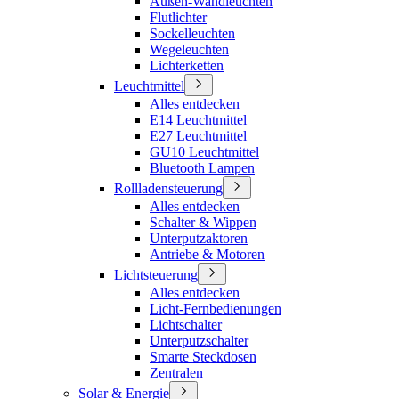
Außen-Wandleuchten
Flutlichter
Sockelleuchten
Wegeleuchten
Lichterketten
Leuchtmittel
Alles entdecken
E14 Leuchtmittel
E27 Leuchtmittel
GU10 Leuchtmittel
Bluetooth Lampen
Rollladensteuerung
Alles entdecken
Schalter & Wippen
Unterputzaktoren
Antriebe & Motoren
Lichtsteuerung
Alles entdecken
Licht-Fernbedienungen
Lichtschalter
Unterputzschalter
Smarte Steckdosen
Zentralen
Solar & Energie