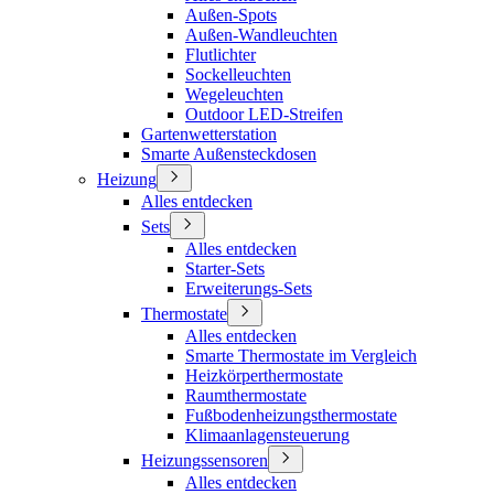
Außen-Spots
Außen-Wandleuchten
Flutlichter
Sockelleuchten
Wegeleuchten
Outdoor LED-Streifen
Gartenwetterstation
Smarte Außensteckdosen
Heizung
Alles entdecken
Sets
Alles entdecken
Starter-Sets
Erweiterungs-Sets
Thermostate
Alles entdecken
Smarte Thermostate im Vergleich
Heizkörperthermostate
Raumthermostate
Fußbodenheizungsthermostate
Klimaanlagensteuerung
Heizungssensoren
Alles entdecken