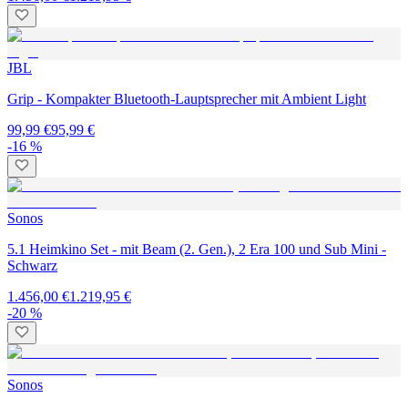
JBL
Grip - Kompakter Bluetooth-Lauptsprecher mit Ambient Light
99,99 €
95,99 €
-16 %
Sonos
5.1 Heimkino Set - mit Beam (2. Gen.), 2 Era 100 und Sub Mini -
Schwarz
1.456,00 €
1.219,95 €
-20 %
Sonos