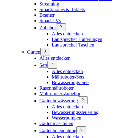
Streaming
Smartphones & Tablets
Beamer
Smart-TVs
Zubehör
Alles entdecken
Lautsprecher Halterungen
Lautsprecher Taschen
Garten
Alles entdecken
Sets
Alles entdecken
Mähroboter-Sets
Bewässerungs-Sets
Rasenmähroboter
Mähroboter-Zubehör
Gartenbewässerung
Alles entdecken
Bewässerungssteuerung
Wasserpumpen
Gartenmaschinen
Gartenbeleuchtung
Alles entdecken