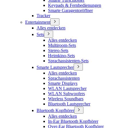
Smarte Türschlösser
Keypads & Fernbedienungen
Smarte Garagentoröffner
Tracker
Entertainment
Alles entdecken
Sets
Alles entdecken
Multiroom-Sets
Stereo-Sets
Heimkino-Sets
Sprachassistenten-Sets
Smarte Lautsprecher
Alles entdecken
Sprachassistenten
Smarte Displays
WLAN Lautsprecher
WLAN Subwoofers
Wireless Soundbars
Bluetooth Lautsprecher
Bluetooth Kopfhörer
Alles entdecken
In-Ear Bluetooth Kopfhörer
Over-Ear Bluetooth Kopfhörer