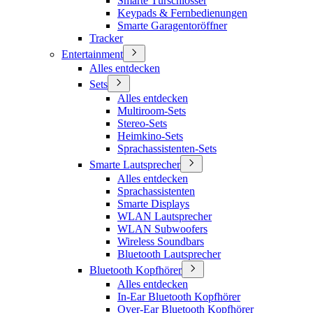
Smarte Türschlösser
Keypads & Fernbedienungen
Smarte Garagentoröffner
Tracker
Entertainment
Alles entdecken
Sets
Alles entdecken
Multiroom-Sets
Stereo-Sets
Heimkino-Sets
Sprachassistenten-Sets
Smarte Lautsprecher
Alles entdecken
Sprachassistenten
Smarte Displays
WLAN Lautsprecher
WLAN Subwoofers
Wireless Soundbars
Bluetooth Lautsprecher
Bluetooth Kopfhörer
Alles entdecken
In-Ear Bluetooth Kopfhörer
Over-Ear Bluetooth Kopfhörer