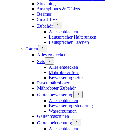
Streaming
Smartphones & Tablets
Beamer
Smart-TVs
Zubehör
Alles entdecken
Lautsprecher Halterungen
Lautsprecher Taschen
Garten
Alles entdecken
Sets
Alles entdecken
Mähroboter-Sets
Bewässerungs-Sets
Rasenmähroboter
Mähroboter-Zubehör
Gartenbewässerung
Alles entdecken
Bewässerungssteuerung
Wasserpumpen
Gartenmaschinen
Gartenbeleuchtung
Alles entdecken