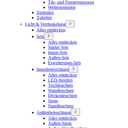
Tür- und Fenstersensoren
Wettersensoren
Zentralen
Zubehör
Licht & Verdunkelung
Alles entdecken
Sets
Alles entdecken
Starter Sets
Innen-Sets
Außen-Sets
Erweiterungs-Sets
Innenbeleuchtung
Alles entdecken
LED-Streifen
Tischleuchten
Wandleuchten
Deckenleuchten
Spots
Standleuchten
Außenbeleuchtung
Alles entdecken
Außen-Spots