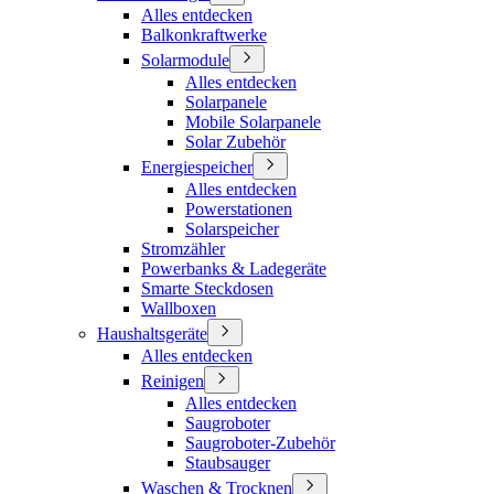
Alles entdecken
Balkonkraftwerke
Solarmodule
Alles entdecken
Solarpanele
Mobile Solarpanele
Solar Zubehör
Energiespeicher
Alles entdecken
Powerstationen
Solarspeicher
Stromzähler
Powerbanks & Ladegeräte
Smarte Steckdosen
Wallboxen
Haushaltsgeräte
Alles entdecken
Reinigen
Alles entdecken
Saugroboter
Saugroboter-Zubehör
Staubsauger
Waschen & Trocknen