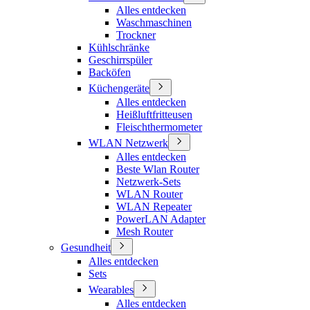
Alles entdecken
Waschmaschinen
Trockner
Kühlschränke
Geschirrspüler
Backöfen
Küchengeräte
Alles entdecken
Heißluftfritteusen
Fleischthermometer
WLAN Netzwerk
Alles entdecken
Beste Wlan Router
Netzwerk-Sets
WLAN Router
WLAN Repeater
PowerLAN Adapter
Mesh Router
Gesundheit
Alles entdecken
Sets
Wearables
Alles entdecken