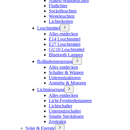
Außen-Wandleuchten
Flutlichter
Sockelleuchten
Wegeleuchten
Lichterketten
Leuchtmittel
Alles entdecken
E14 Leuchtmittel
E27 Leuchtmittel
GU10 Leuchtmittel
Bluetooth Lampen
Rollladensteuerung
Alles entdecken
Schalter & Wippen
Unterputzaktoren
Antriebe & Motoren
Lichtsteuerung
Alles entdecken
Licht-Fernbedienungen
Lichtschalter
Unterputzschalter
Smarte Steckdosen
Zentralen
Solar & Energie