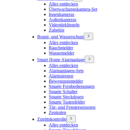
Alles entdecken
Überwachungskamera-Set
Innenkameras
Außenkameras
Videotürklingeln
Zubehör
Brand- und Wasserschutz
Alles entdecken
Rauchmelder
Wassermelder
Smart Home Alarmanlage
Alles entdecken
Alarmanlagen-Sets
Alarmsirenen
Bewegungsmelder
Smarte Fernbedienungen
Smarte Schalter
Smarte Steckdosen
Smarte Tastenfelder
Tür- und Fenstersensoren
Zentralen
Zutrittskontrolle
Alles entdecken