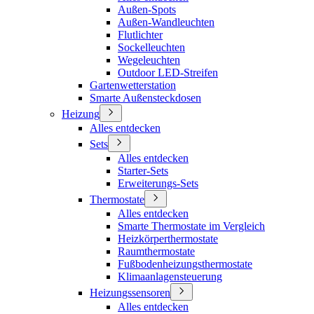
Außen-Spots
Außen-Wandleuchten
Flutlichter
Sockelleuchten
Wegeleuchten
Outdoor LED-Streifen
Gartenwetterstation
Smarte Außensteckdosen
Heizung
Alles entdecken
Sets
Alles entdecken
Starter-Sets
Erweiterungs-Sets
Thermostate
Alles entdecken
Smarte Thermostate im Vergleich
Heizkörperthermostate
Raumthermostate
Fußbodenheizungsthermostate
Klimaanlagensteuerung
Heizungssensoren
Alles entdecken