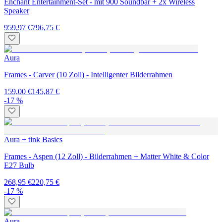
Enchant Entertainment-Set - mit 900 Soundbar + 2x Wireless
Speaker
959,97 €
796,75 €
Aura
Frames - Carver (10 Zoll) - Intelligenter Bilderrahmen
159,00 €
145,87 €
-17 %
Aura + tink Basics
Frames - Aspen (12 Zoll) - Bilderrahmen + Matter White & Color
E27 Bulb
268,95 €
220,75 €
-17 %
Aura