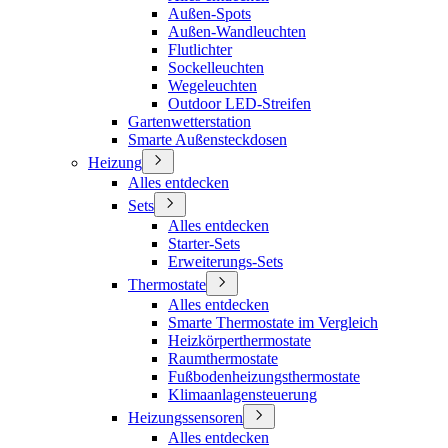
Außen-Spots
Außen-Wandleuchten
Flutlichter
Sockelleuchten
Wegeleuchten
Outdoor LED-Streifen
Gartenwetterstation
Smarte Außensteckdosen
Heizung
Alles entdecken
Sets
Alles entdecken
Starter-Sets
Erweiterungs-Sets
Thermostate
Alles entdecken
Smarte Thermostate im Vergleich
Heizkörperthermostate
Raumthermostate
Fußbodenheizungsthermostate
Klimaanlagensteuerung
Heizungssensoren
Alles entdecken