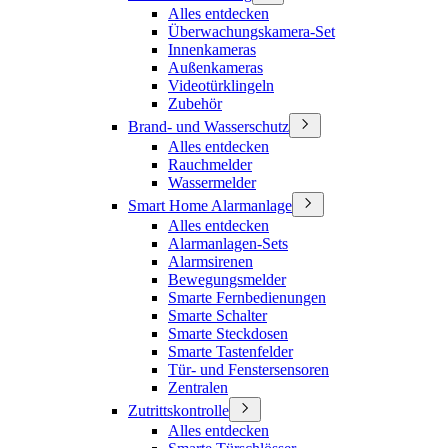
Alles entdecken
Überwachungskamera-Set
Innenkameras
Außenkameras
Videotürklingeln
Zubehör
Brand- und Wasserschutz
Alles entdecken
Rauchmelder
Wassermelder
Smart Home Alarmanlage
Alles entdecken
Alarmanlagen-Sets
Alarmsirenen
Bewegungsmelder
Smarte Fernbedienungen
Smarte Schalter
Smarte Steckdosen
Smarte Tastenfelder
Tür- und Fenstersensoren
Zentralen
Zutrittskontrolle
Alles entdecken