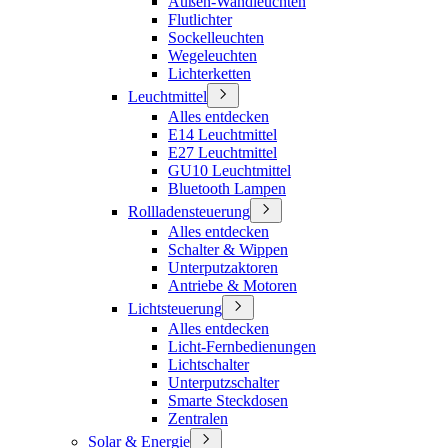
Außen-Wandleuchten
Flutlichter
Sockelleuchten
Wegeleuchten
Lichterketten
Leuchtmittel
Alles entdecken
E14 Leuchtmittel
E27 Leuchtmittel
GU10 Leuchtmittel
Bluetooth Lampen
Rollladensteuerung
Alles entdecken
Schalter & Wippen
Unterputzaktoren
Antriebe & Motoren
Lichtsteuerung
Alles entdecken
Licht-Fernbedienungen
Lichtschalter
Unterputzschalter
Smarte Steckdosen
Zentralen
Solar & Energie