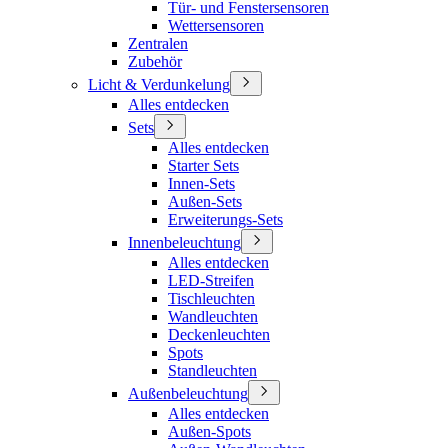
Tür- und Fenstersensoren
Wettersensoren
Zentralen
Zubehör
Licht & Verdunkelung
Alles entdecken
Sets
Alles entdecken
Starter Sets
Innen-Sets
Außen-Sets
Erweiterungs-Sets
Innenbeleuchtung
Alles entdecken
LED-Streifen
Tischleuchten
Wandleuchten
Deckenleuchten
Spots
Standleuchten
Außenbeleuchtung
Alles entdecken
Außen-Spots