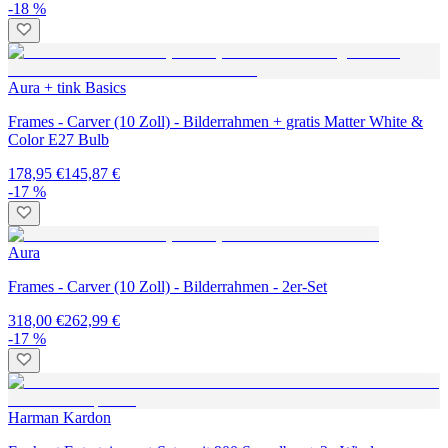
-18 %
Aura + tink Basics
Frames - Carver (10 Zoll) - Bilderrahmen + gratis Matter White &
Color E27 Bulb
178,95 €
145,87 €
-17 %
Aura
Frames - Carver (10 Zoll) - Bilderrahmen - 2er-Set
318,00 €
262,99 €
-17 %
Harman Kardon