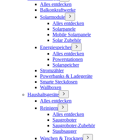
Alles entdecken
Balkonkraftwerke
Solarmodule
Alles entdecken
Solarpanele
Mobile Solarpanele
Solar Zubehör
Energiespeicher
Alles entdecken
Powerstationen
Solarspeicher
Stromzähler
Powerbanks & Ladegeräte
Smarte Steckdosen
Wallboxen
Haushaltsgeräte
Alles entdecken
Reinigen
Alles entdecken
Saugroboter
Saugroboter-Zubehör
Staubsauger
Waschen & Trocknen