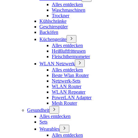
Alles entdecken
Waschmaschinen
Trockner
Kühlschränke
Geschirrspüler
Backöfen
Küchengeräte
Alles entdecken
Heißluftfritteusen
Fleischthermometer
WLAN Netzwerk
Alles entdecken
Beste Wlan Router
Netzwerk-Sets
WLAN Router
WLAN Repeater
PowerLAN Adapter
Mesh Router
Gesundheit
Alles entdecken
Sets
Wearables
Alles entdecken