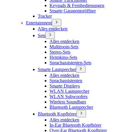
Smarte Türschlösser
Keypads & Fernbedienungen
Smarte Garagentoröffner
Tracker
Entertainment
Alles entdecken
Sets
Alles entdecken
Multiroom-Sets
Stereo-Sets
Heimkino-Sets
Sprachassistenten-Sets
Smarte Lautsprecher
Alles entdecken
Sprachassistenten
Smarte Displays
WLAN Lautsprecher
WLAN Subwoofers
Wireless Soundbars
Bluetooth Lautsprecher
Bluetooth Kopfhörer
Alles entdecken
In-Ear Bluetooth Kopfhörer
Over-Ear Bluetooth Kopfhörer