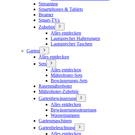
Streaming
Smartphones & Tablets
Beamer
Smart-TVs
Zubehör
Alles entdecken
Lautsprecher Halterungen
Lautsprecher Taschen
Garten
Alles entdecken
Sets
Alles entdecken
Mähroboter-Sets
Bewässerungs-Sets
Rasenmähroboter
Mähroboter-Zubehör
Gartenbewässerung
Alles entdecken
Bewässerungssteuerung
Wasserpumpen
Gartenmaschinen
Gartenbeleuchtung
Alles entdecken