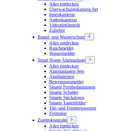
Alles entdecken
Überwachungskamera-Set
Innenkameras
Außenkameras
Videotürklingeln
Zubehör
Brand- und Wasserschutz
Alles entdecken
Rauchmelder
Wassermelder
Smart Home Alarmanlage
Alles entdecken
Alarmanlagen-Sets
Alarmsirenen
Bewegungsmelder
Smarte Fernbedienungen
Smarte Schalter
Smarte Steckdosen
Smarte Tastenfelder
Tür- und Fenstersensoren
Zentralen
Zutrittskontrolle
Alles entdecken