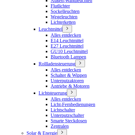
Außen-Wandleuchten
Flutlichter
Sockelleuchten
Wegeleuchten
Lichterketten
Leuchtmittel
Alles entdecken
E14 Leuchtmittel
E27 Leuchtmittel
GU10 Leuchtmittel
Bluetooth Lampen
Rollladensteuerung
Alles entdecken
Schalter & Wippen
Unterputzaktoren
Antriebe & Motoren
Lichtsteuerung
Alles entdecken
Licht-Fernbedienungen
Lichtschalter
Unterputzschalter
Smarte Steckdosen
Zentralen
Solar & Energie