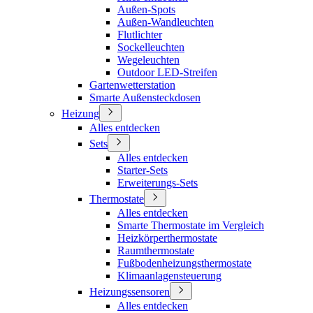
Außen-Spots
Außen-Wandleuchten
Flutlichter
Sockelleuchten
Wegeleuchten
Outdoor LED-Streifen
Gartenwetterstation
Smarte Außensteckdosen
Heizung
Alles entdecken
Sets
Alles entdecken
Starter-Sets
Erweiterungs-Sets
Thermostate
Alles entdecken
Smarte Thermostate im Vergleich
Heizkörperthermostate
Raumthermostate
Fußbodenheizungsthermostate
Klimaanlagensteuerung
Heizungssensoren
Alles entdecken