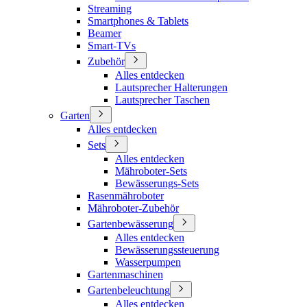
Streaming
Smartphones & Tablets
Beamer
Smart-TVs
Zubehör
Alles entdecken
Lautsprecher Halterungen
Lautsprecher Taschen
Garten
Alles entdecken
Sets
Alles entdecken
Mähroboter-Sets
Bewässerungs-Sets
Rasenmähroboter
Mähroboter-Zubehör
Gartenbewässerung
Alles entdecken
Bewässerungssteuerung
Wasserpumpen
Gartenmaschinen
Gartenbeleuchtung
Alles entdecken