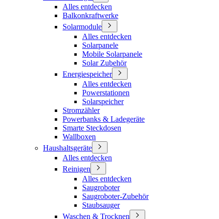
Alles entdecken
Balkonkraftwerke
Solarmodule
Alles entdecken
Solarpanele
Mobile Solarpanele
Solar Zubehör
Energiespeicher
Alles entdecken
Powerstationen
Solarspeicher
Stromzähler
Powerbanks & Ladegeräte
Smarte Steckdosen
Wallboxen
Haushaltsgeräte
Alles entdecken
Reinigen
Alles entdecken
Saugroboter
Saugroboter-Zubehör
Staubsauger
Waschen & Trocknen