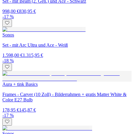
Set - mit Beam (2. Gen.) und Ace - Schwarz
998,00 €
830,95 €
-17 %
Sonos
Set - mit Arc Ultra und Ace - Weiß
1.598,00 €
1.315,95 €
-18 %
Aura + tink Basics
Frames - Carver (10 Zoll) - Bilderrahmen + gratis Matter White &
Color E27 Bulb
178,95 €
145,87 €
-17 %
Sonos