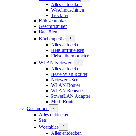
Alles entdecken
Waschmaschinen
Trockner
Kühlschränke
Geschirrspüler
Backöfen
Küchengeräte
Alles entdecken
Heißluftfritteusen
Fleischthermometer
WLAN Netzwerk
Alles entdecken
Beste Wlan Router
Netzwerk-Sets
WLAN Router
WLAN Repeater
PowerLAN Adapter
Mesh Router
Gesundheit
Alles entdecken
Sets
Wearables
Alles entdecken