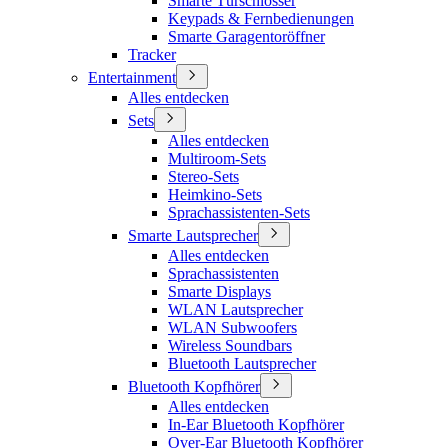
Smarte Türschlösser
Keypads & Fernbedienungen
Smarte Garagentoröffner
Tracker
Entertainment
Alles entdecken
Sets
Alles entdecken
Multiroom-Sets
Stereo-Sets
Heimkino-Sets
Sprachassistenten-Sets
Smarte Lautsprecher
Alles entdecken
Sprachassistenten
Smarte Displays
WLAN Lautsprecher
WLAN Subwoofers
Wireless Soundbars
Bluetooth Lautsprecher
Bluetooth Kopfhörer
Alles entdecken
In-Ear Bluetooth Kopfhörer
Over-Ear Bluetooth Kopfhörer