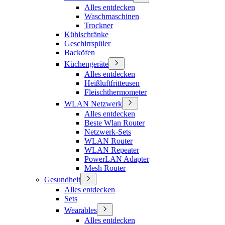
Alles entdecken
Waschmaschinen
Trockner
Kühlschränke
Geschirrspüler
Backöfen
Küchengeräte
Alles entdecken
Heißluftfritteusen
Fleischthermometer
WLAN Netzwerk
Alles entdecken
Beste Wlan Router
Netzwerk-Sets
WLAN Router
WLAN Repeater
PowerLAN Adapter
Mesh Router
Gesundheit
Alles entdecken
Sets
Wearables
Alles entdecken