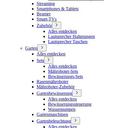
Streaming
Smartphones & Tablets
Beamer
Smart-TVs
Zubehör
Alles entdecken
Lautsprecher Halterungen
Lautsprecher Taschen
Garten
Alles entdecken
Sets
Alles entdecken
Mähroboter-Sets
Bewässerungs-Sets
Rasenmähroboter
Mähroboter-Zubehör
Gartenbewässerung
Alles entdecken
Bewässerungssteuerung
Wasserpumpen
Gartenmaschinen
Gartenbeleuchtung
Alles entdecken