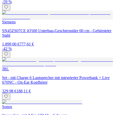
-59 %
Siemens
SN45ZS07CE iQ500 Unterbau-Geschirrspüler 60 cm - Gebürsteter
Stahl
1.899,00 €
777,61 €
-42 %
JBL
Set - mit Charge 6 Lautsprecher mit integrierter Powerbank + Live
670NC - On-Ear Kopfhörer
329,98 €
188,11 €
Sonos