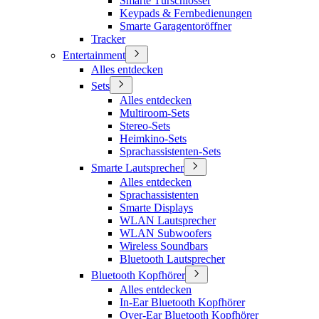
Smarte Türschlösser
Keypads & Fernbedienungen
Smarte Garagentoröffner
Tracker
Entertainment
Alles entdecken
Sets
Alles entdecken
Multiroom-Sets
Stereo-Sets
Heimkino-Sets
Sprachassistenten-Sets
Smarte Lautsprecher
Alles entdecken
Sprachassistenten
Smarte Displays
WLAN Lautsprecher
WLAN Subwoofers
Wireless Soundbars
Bluetooth Lautsprecher
Bluetooth Kopfhörer
Alles entdecken
In-Ear Bluetooth Kopfhörer
Over-Ear Bluetooth Kopfhörer