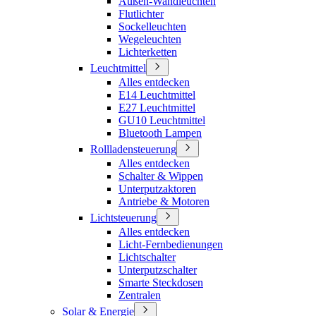
Außen-Wandleuchten
Flutlichter
Sockelleuchten
Wegeleuchten
Lichterketten
Leuchtmittel
Alles entdecken
E14 Leuchtmittel
E27 Leuchtmittel
GU10 Leuchtmittel
Bluetooth Lampen
Rollladensteuerung
Alles entdecken
Schalter & Wippen
Unterputzaktoren
Antriebe & Motoren
Lichtsteuerung
Alles entdecken
Licht-Fernbedienungen
Lichtschalter
Unterputzschalter
Smarte Steckdosen
Zentralen
Solar & Energie