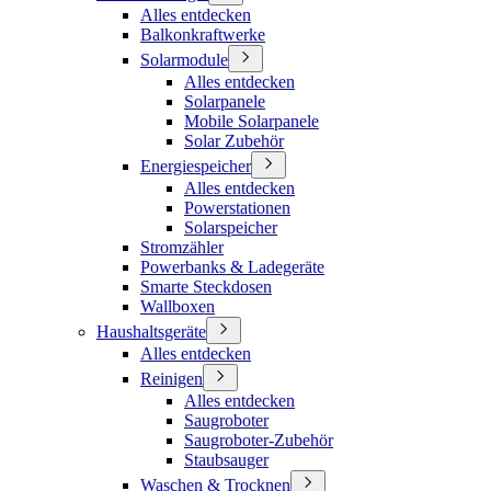
Alles entdecken
Balkonkraftwerke
Solarmodule
Alles entdecken
Solarpanele
Mobile Solarpanele
Solar Zubehör
Energiespeicher
Alles entdecken
Powerstationen
Solarspeicher
Stromzähler
Powerbanks & Ladegeräte
Smarte Steckdosen
Wallboxen
Haushaltsgeräte
Alles entdecken
Reinigen
Alles entdecken
Saugroboter
Saugroboter-Zubehör
Staubsauger
Waschen & Trocknen