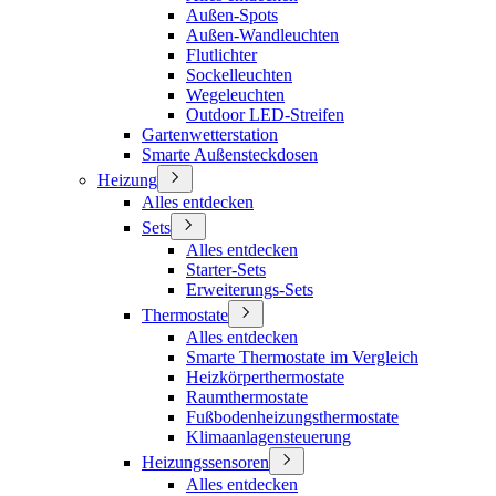
Außen-Spots
Außen-Wandleuchten
Flutlichter
Sockelleuchten
Wegeleuchten
Outdoor LED-Streifen
Gartenwetterstation
Smarte Außensteckdosen
Heizung
Alles entdecken
Sets
Alles entdecken
Starter-Sets
Erweiterungs-Sets
Thermostate
Alles entdecken
Smarte Thermostate im Vergleich
Heizkörperthermostate
Raumthermostate
Fußbodenheizungsthermostate
Klimaanlagensteuerung
Heizungssensoren
Alles entdecken