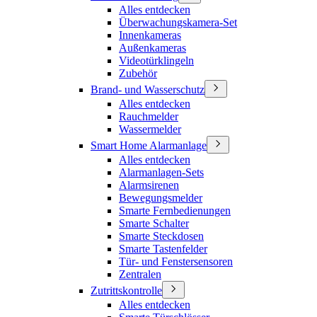
Alles entdecken
Überwachungskamera-Set
Innenkameras
Außenkameras
Videotürklingeln
Zubehör
Brand- und Wasserschutz
Alles entdecken
Rauchmelder
Wassermelder
Smart Home Alarmanlage
Alles entdecken
Alarmanlagen-Sets
Alarmsirenen
Bewegungsmelder
Smarte Fernbedienungen
Smarte Schalter
Smarte Steckdosen
Smarte Tastenfelder
Tür- und Fenstersensoren
Zentralen
Zutrittskontrolle
Alles entdecken