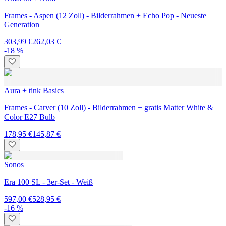
Frames - Aspen (12 Zoll) - Bilderrahmen + Echo Pop - Neueste
Generation
303,99 €
262,03 €
-18 %
Aura + tink Basics
Frames - Carver (10 Zoll) - Bilderrahmen + gratis Matter White &
Color E27 Bulb
178,95 €
145,87 €
Sonos
Era 100 SL - 3er-Set - Weiß
597,00 €
528,95 €
-16 %