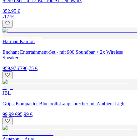
Stereo Set - mit 2 Era 100 SL - Schwarz
352,95 €
-17 %
Harman Kardon
Enchant Entertainment-Set - mit 900 Soundbar + 2x Wireless
Speaker
959,97 €
796,75 €
JBL
Grip - Kompakter Bluetooth-Lauptsprecher mit Ambient Light
99,99 €
95,99 €
Amazon + Aura