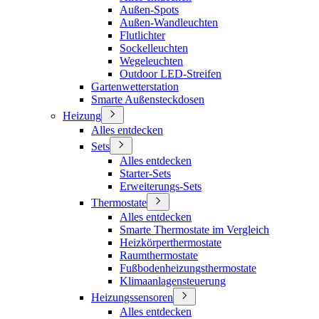
Außen-Spots
Außen-Wandleuchten
Flutlichter
Sockelleuchten
Wegeleuchten
Outdoor LED-Streifen
Gartenwetterstation
Smarte Außensteckdosen
Heizung
Alles entdecken
Sets
Alles entdecken
Starter-Sets
Erweiterungs-Sets
Thermostate
Alles entdecken
Smarte Thermostate im Vergleich
Heizkörperthermostate
Raumthermostate
Fußbodenheizungsthermostate
Klimaanlagensteuerung
Heizungssensoren
Alles entdecken