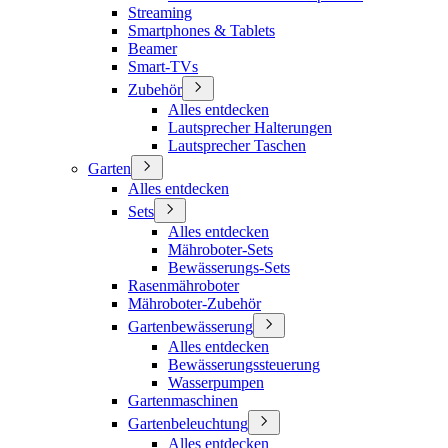
Streaming
Smartphones & Tablets
Beamer
Smart-TVs
Zubehör
Alles entdecken
Lautsprecher Halterungen
Lautsprecher Taschen
Garten
Alles entdecken
Sets
Alles entdecken
Mähroboter-Sets
Bewässerungs-Sets
Rasenmähroboter
Mähroboter-Zubehör
Gartenbewässerung
Alles entdecken
Bewässerungssteuerung
Wasserpumpen
Gartenmaschinen
Gartenbeleuchtung
Alles entdecken