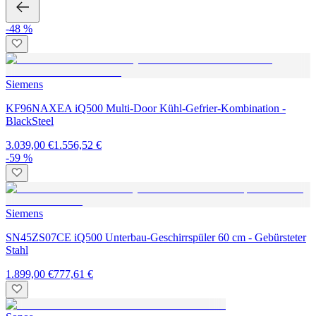
-48 %
Siemens
KF96NAXEA iQ500 Multi-Door Kühl-Gefrier-Kombination -
BlackSteel
3.039,00 €
1.556,52 €
-59 %
Siemens
SN45ZS07CE iQ500 Unterbau-Geschirrspüler 60 cm - Gebürsteter
Stahl
1.899,00 €
777,61 €