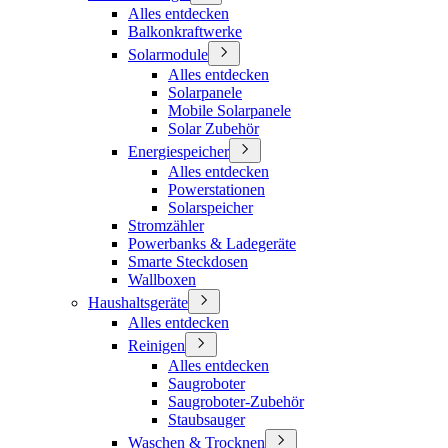
Alles entdecken
Balkonkraftwerke
Solarmodule
Alles entdecken
Solarpanele
Mobile Solarpanele
Solar Zubehör
Energiespeicher
Alles entdecken
Powerstationen
Solarspeicher
Stromzähler
Powerbanks & Ladegeräte
Smarte Steckdosen
Wallboxen
Haushaltsgeräte
Alles entdecken
Reinigen
Alles entdecken
Saugroboter
Saugroboter-Zubehör
Staubsauger
Waschen & Trocknen