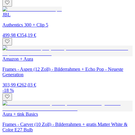
JBL
Authentics 300 + Clip 5
499,98 €
354,19 €
Amazon + Aura
Frames - Aspen (12 Zoll) - Bilderrahmen + Echo Pop - Neueste
Generation
303,99 €
262,03 €
-18 %
Aura + tink Basics
Frames - Carver (10 Zoll) - Bilderrahmen + gratis Matter White &
Color E27 Bulb