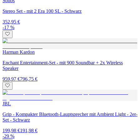
Sonos
Stereo Set - mit 2 Era 100 SL - Schwarz
352,95 €
-17 %
Harman Kardon
Enchant Entertainment-Set - mit 900 Soundbar + 2x Wireless
Speaker
959,97 €
796,75 €
JBL
Grip - Kompakter Bluetooth-Lauptsprecher mit Ambient Light - 2er-
Set - Schwarz
199,98 €
191,98 €
-29 %