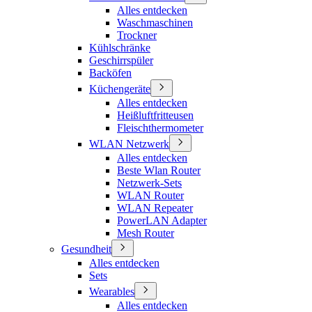
Alles entdecken
Waschmaschinen
Trockner
Kühlschränke
Geschirrspüler
Backöfen
Küchengeräte
Alles entdecken
Heißluftfritteusen
Fleischthermometer
WLAN Netzwerk
Alles entdecken
Beste Wlan Router
Netzwerk-Sets
WLAN Router
WLAN Repeater
PowerLAN Adapter
Mesh Router
Gesundheit
Alles entdecken
Sets
Wearables
Alles entdecken