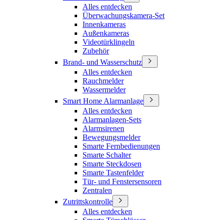
Alles entdecken
Überwachungskamera-Set
Innenkameras
Außenkameras
Videotürklingeln
Zubehör
Brand- und Wasserschutz
Alles entdecken
Rauchmelder
Wassermelder
Smart Home Alarmanlage
Alles entdecken
Alarmanlagen-Sets
Alarmsirenen
Bewegungsmelder
Smarte Fernbedienungen
Smarte Schalter
Smarte Steckdosen
Smarte Tastenfelder
Tür- und Fenstersensoren
Zentralen
Zutrittskontrolle
Alles entdecken