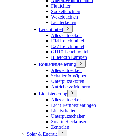
Außen-Wandleuchten
Flutlichter
Sockelleuchten
Wegeleuchten
Lichterketten
Leuchtmittel
Alles entdecken
E14 Leuchtmittel
E27 Leuchtmittel
GU10 Leuchtmittel
Bluetooth Lampen
Rollladensteuerung
Alles entdecken
Schalter & Wippen
Unterputzaktoren
Antriebe & Motoren
Lichtsteuerung
Alles entdecken
Licht-Fernbedienungen
Lichtschalter
Unterputzschalter
Smarte Steckdosen
Zentralen
Solar & Energie