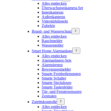
Alles entdecken
Überwachungskamera-Set
Innenkameras
Außenkameras
Videotürklingeln
Zubehör
Brand- und Wasserschutz
Alles entdecken
Rauchmelder
Wassermelder
Smart Home Alarmanlage
Alles entdecken
Alarmanlagen-Sets
Alarmsirenen
Bewegungsmelder
Smarte Fernbedienungen
Smarte Schalter
Smarte Steckdosen
Smarte Tastenfelder
Tür- und Fenstersensoren
Zentralen
Zutrittskontrolle
Alles entdecken