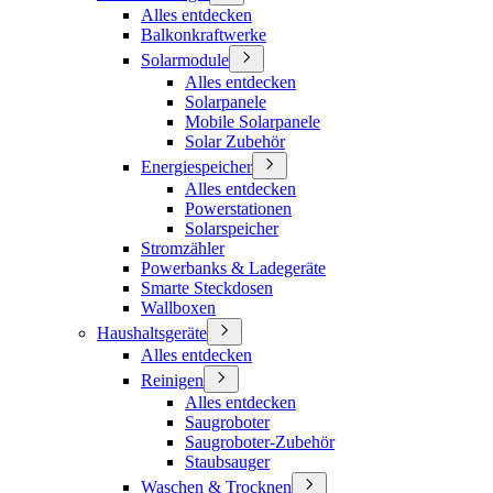
Alles entdecken
Balkonkraftwerke
Solarmodule
Alles entdecken
Solarpanele
Mobile Solarpanele
Solar Zubehör
Energiespeicher
Alles entdecken
Powerstationen
Solarspeicher
Stromzähler
Powerbanks & Ladegeräte
Smarte Steckdosen
Wallboxen
Haushaltsgeräte
Alles entdecken
Reinigen
Alles entdecken
Saugroboter
Saugroboter-Zubehör
Staubsauger
Waschen & Trocknen