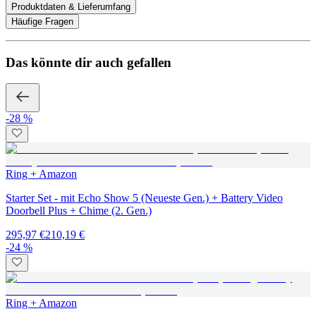
Produktdaten & Lieferumfang
Häufige Fragen
Das könnte dir auch gefallen
-28 %
Ring + Amazon
Starter Set - mit Echo Show 5 (Neueste Gen.) + Battery Video
Doorbell Plus + Chime (2. Gen.)
295,97 €
210,19 €
-24 %
Ring + Amazon