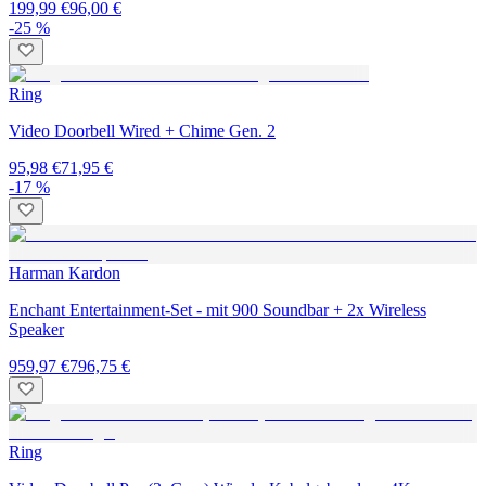
199,99 €
96,00 €
-25 %
Ring
Video Doorbell Wired + Chime Gen. 2
95,98 €
71,95 €
-17 %
Harman Kardon
Enchant Entertainment-Set - mit 900 Soundbar + 2x Wireless
Speaker
959,97 €
796,75 €
Ring