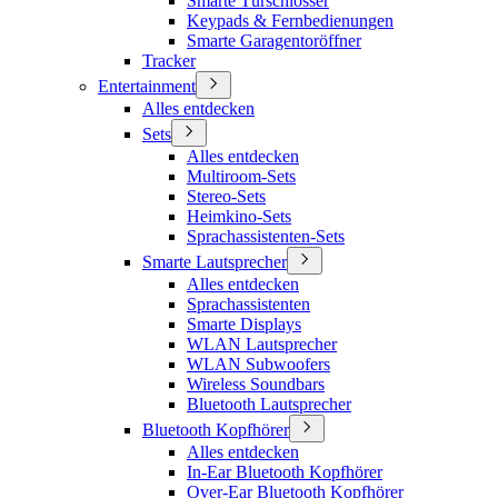
Smarte Türschlösser
Keypads & Fernbedienungen
Smarte Garagentoröffner
Tracker
Entertainment
Alles entdecken
Sets
Alles entdecken
Multiroom-Sets
Stereo-Sets
Heimkino-Sets
Sprachassistenten-Sets
Smarte Lautsprecher
Alles entdecken
Sprachassistenten
Smarte Displays
WLAN Lautsprecher
WLAN Subwoofers
Wireless Soundbars
Bluetooth Lautsprecher
Bluetooth Kopfhörer
Alles entdecken
In-Ear Bluetooth Kopfhörer
Over-Ear Bluetooth Kopfhörer