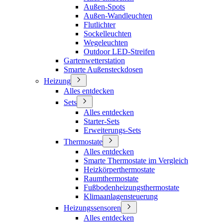
Außen-Spots
Außen-Wandleuchten
Flutlichter
Sockelleuchten
Wegeleuchten
Outdoor LED-Streifen
Gartenwetterstation
Smarte Außensteckdosen
Heizung
Alles entdecken
Sets
Alles entdecken
Starter-Sets
Erweiterungs-Sets
Thermostate
Alles entdecken
Smarte Thermostate im Vergleich
Heizkörperthermostate
Raumthermostate
Fußbodenheizungsthermostate
Klimaanlagensteuerung
Heizungssensoren
Alles entdecken