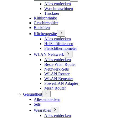
Alles entdecken
Waschmaschinen
Trockner
Kühlschränke
Geschirrspüler
Backöfen
Küchengeräte
Alles entdecken
Heißluftfritteusen
Fleischthermometer
WLAN Netzwerk
Alles entdecken
Beste Wlan Router
Netzwerk-Sets
WLAN Router
WLAN Repeater
PowerLAN Adapter
Mesh Router
Gesundheit
Alles entdecken
Sets
Wearables
Alles entdecken