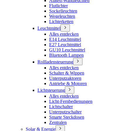
Außen-Wandleuchten
Flutlichter
Sockelleuchten
Wegeleuchten
Lichterketten
Leuchtmittel
Alles entdecken
E14 Leuchtmittel
E27 Leuchtmittel
GU10 Leuchtmittel
Bluetooth Lampen
Rollladensteuerung
Alles entdecken
Schalter & Wippen
Unterputzaktoren
Antriebe & Motoren
Lichtsteuerung
Alles entdecken
Licht-Fernbedienungen
Lichtschalter
Unterputzschalter
Smarte Steckdosen
Zentralen
Solar & Energie