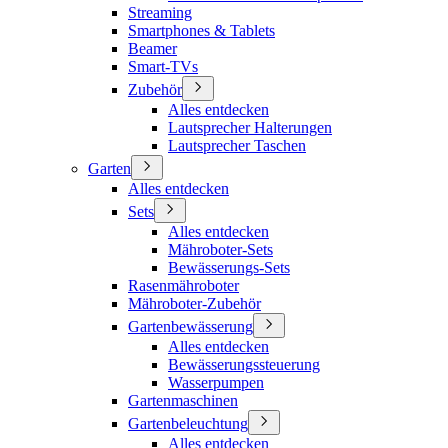
Streaming
Smartphones & Tablets
Beamer
Smart-TVs
Zubehör
Alles entdecken
Lautsprecher Halterungen
Lautsprecher Taschen
Garten
Alles entdecken
Sets
Alles entdecken
Mähroboter-Sets
Bewässerungs-Sets
Rasenmähroboter
Mähroboter-Zubehör
Gartenbewässerung
Alles entdecken
Bewässerungssteuerung
Wasserpumpen
Gartenmaschinen
Gartenbeleuchtung
Alles entdecken