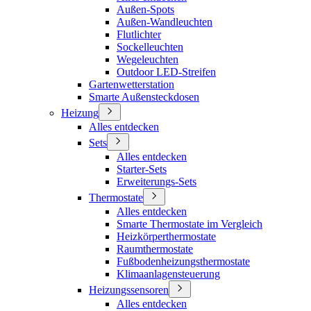
Außen-Spots
Außen-Wandleuchten
Flutlichter
Sockelleuchten
Wegeleuchten
Outdoor LED-Streifen
Gartenwetterstation
Smarte Außensteckdosen
Heizung
Alles entdecken
Sets
Alles entdecken
Starter-Sets
Erweiterungs-Sets
Thermostate
Alles entdecken
Smarte Thermostate im Vergleich
Heizkörperthermostate
Raumthermostate
Fußbodenheizungsthermostate
Klimaanlagensteuerung
Heizungssensoren
Alles entdecken