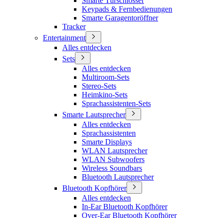
Smarte Türschlösser
Keypads & Fernbedienungen
Smarte Garagentoröffner
Tracker
Entertainment
Alles entdecken
Sets
Alles entdecken
Multiroom-Sets
Stereo-Sets
Heimkino-Sets
Sprachassistenten-Sets
Smarte Lautsprecher
Alles entdecken
Sprachassistenten
Smarte Displays
WLAN Lautsprecher
WLAN Subwoofers
Wireless Soundbars
Bluetooth Lautsprecher
Bluetooth Kopfhörer
Alles entdecken
In-Ear Bluetooth Kopfhörer
Over-Ear Bluetooth Kopfhörer