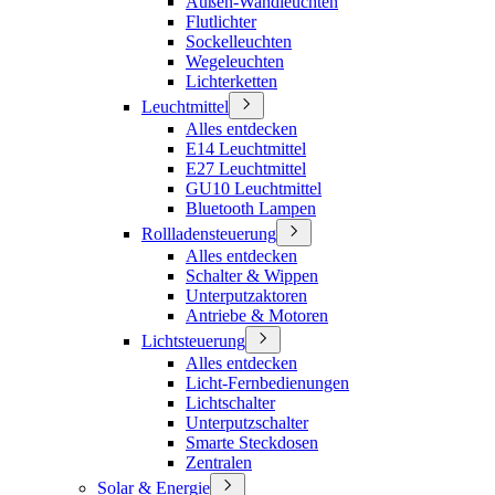
Außen-Wandleuchten
Flutlichter
Sockelleuchten
Wegeleuchten
Lichterketten
Leuchtmittel
Alles entdecken
E14 Leuchtmittel
E27 Leuchtmittel
GU10 Leuchtmittel
Bluetooth Lampen
Rollladensteuerung
Alles entdecken
Schalter & Wippen
Unterputzaktoren
Antriebe & Motoren
Lichtsteuerung
Alles entdecken
Licht-Fernbedienungen
Lichtschalter
Unterputzschalter
Smarte Steckdosen
Zentralen
Solar & Energie