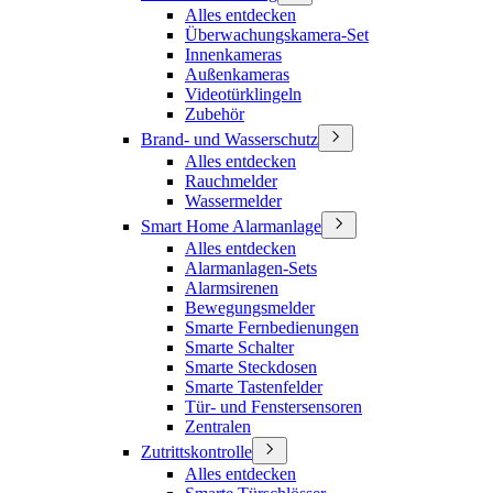
Alles entdecken
Überwachungskamera-Set
Innenkameras
Außenkameras
Videotürklingeln
Zubehör
Brand- und Wasserschutz
Alles entdecken
Rauchmelder
Wassermelder
Smart Home Alarmanlage
Alles entdecken
Alarmanlagen-Sets
Alarmsirenen
Bewegungsmelder
Smarte Fernbedienungen
Smarte Schalter
Smarte Steckdosen
Smarte Tastenfelder
Tür- und Fenstersensoren
Zentralen
Zutrittskontrolle
Alles entdecken