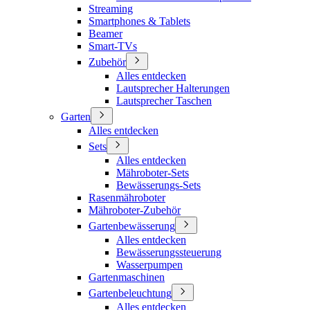
Streaming
Smartphones & Tablets
Beamer
Smart-TVs
Zubehör
Alles entdecken
Lautsprecher Halterungen
Lautsprecher Taschen
Garten
Alles entdecken
Sets
Alles entdecken
Mähroboter-Sets
Bewässerungs-Sets
Rasenmähroboter
Mähroboter-Zubehör
Gartenbewässerung
Alles entdecken
Bewässerungssteuerung
Wasserpumpen
Gartenmaschinen
Gartenbeleuchtung
Alles entdecken