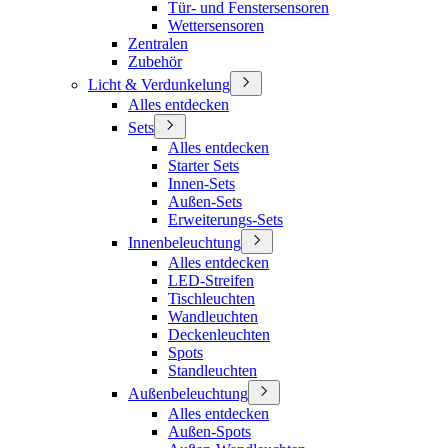
Tür- und Fenstersensoren
Wettersensoren
Zentralen
Zubehör
Licht & Verdunkelung
Alles entdecken
Sets
Alles entdecken
Starter Sets
Innen-Sets
Außen-Sets
Erweiterungs-Sets
Innenbeleuchtung
Alles entdecken
LED-Streifen
Tischleuchten
Wandleuchten
Deckenleuchten
Spots
Standleuchten
Außenbeleuchtung
Alles entdecken
Außen-Spots