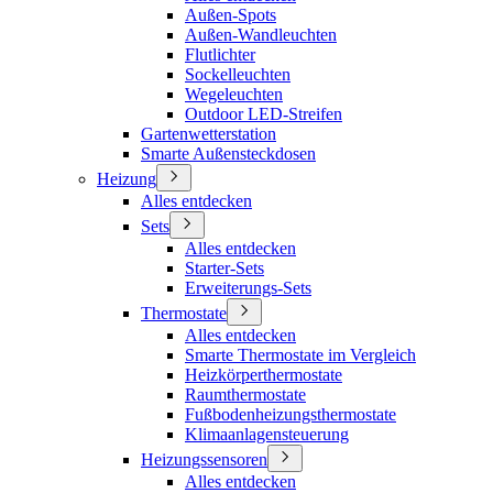
Außen-Spots
Außen-Wandleuchten
Flutlichter
Sockelleuchten
Wegeleuchten
Outdoor LED-Streifen
Gartenwetterstation
Smarte Außensteckdosen
Heizung
Alles entdecken
Sets
Alles entdecken
Starter-Sets
Erweiterungs-Sets
Thermostate
Alles entdecken
Smarte Thermostate im Vergleich
Heizkörperthermostate
Raumthermostate
Fußbodenheizungsthermostate
Klimaanlagensteuerung
Heizungssensoren
Alles entdecken