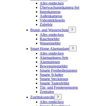
Alles entdecken
Überwachungskamera-Set
Innenkameras
Außenkameras
Videotürklingeln
Zubehör
Brand- und Wasserschutz
Alles entdecken
Rauchmelder
Wassermelder
Smart Home Alarmanlage
Alles entdecken
Alarmanlagen-Sets
Alarmsirenen
Bewegungsmelder
Smarte Fernbedienungen
Smarte Schalter
Smarte Steckdosen
Smarte Tastenfelder
Tür- und Fenstersensoren
Zentralen
Zutrittskontrolle
Alles entdecken