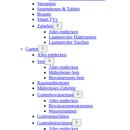
Streaming
Smartphones & Tablets
Beamer
Smart-TVs
Zubehör
Alles entdecken
Lautsprecher Halterungen
Lautsprecher Taschen
Garten
Alles entdecken
Sets
Alles entdecken
Mähroboter-Sets
Bewässerungs-Sets
Rasenmähroboter
Mähroboter-Zubehör
Gartenbewässerung
Alles entdecken
Bewässerungssteuerung
Wasserpumpen
Gartenmaschinen
Gartenbeleuchtung
Alles entdecken