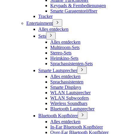
Smarte Türschlösser
Keypads & Fernbedienungen
Smarte Garagentoröffner
Tracker
Entertainment
Alles entdecken
Sets
Alles entdecken
Multiroom-Sets
Stereo-Sets
Heimkino-Sets
Sprachassistenten-Sets
Smarte Lautsprecher
Alles entdecken
Sprachassistenten
Smarte Displays
WLAN Lautsprecher
WLAN Subwoofers
Wireless Soundbars
Bluetooth Lautsprecher
Bluetooth Kopfhörer
Alles entdecken
In-Ear Bluetooth Kopfhörer
Over-Ear Bluetooth Kopfhörer