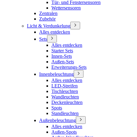
Tür- und Fenstersensoren
Wettersensoren
Zentralen
Zubehör
Licht & Verdunkelung
Alles entdecken
Sets
Alles entdecken
Starter Sets
Innen-Sets
Außen-Sets
Erweiterungs-Sets
Innenbeleuchtung
Alles entdecken
LED-Streifen
Tischleuchten
Wandleuchten
Deckenleuchten
Spots
Standleuchten
Außenbeleuchtung
Alles entdecken
Außen-Spots